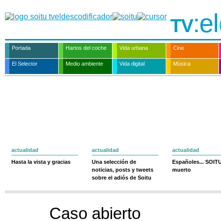
:el
TV
Portada
Hartos del coche
Vida urbana
Cine
El Selector
Medio ambiente
Vida digital
Música
actualidad
actualidad
actualidad
Hasta la vista y gracias
Una selección de
Españoles... SOIT
noticias, posts y tweets
muerto
sobre el adiós de Soitu
Caso abierto