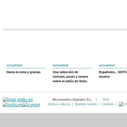
actualidad
actualidad
actualidad
Hasta la vista y gracias
Una selección de
Españoles... SOIT
noticias, posts y tweets
muerto
sobre el adiós de Soitu
Micromedios Digitales S.L.
|
RSS
Qué es soitu.es
|
Quiénes somos
|
Contacto
|