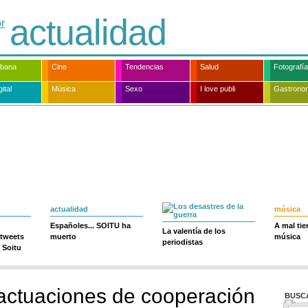
actualidad
rbana
Cine
Tendencias
Salud
Fotografía
ital
Música
Sexo
I love publi
Gastrono
actualidad
música
Españoles... SOITU ha
A mal ti
La valentía de los
 tweets
muerto
música
periodistas
 Soitu
a actuaciones de cooperación
BUSC