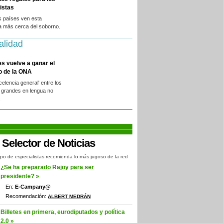
istas
s países ven esta
a más cerca del soborno.
alidad
es vuelve a ganar el
o de la ONA
xcelencia general' entre los
 grandes en lengua no
.
po de especialistas recomienda lo más jugoso de la red
¿Se ha preparado Rajoy para ser
presidente? »
En:
E-Campany@
Recomendación:
ALBERT MEDRÁN
Billetes en primera, eurodiputados y política
2.0 »