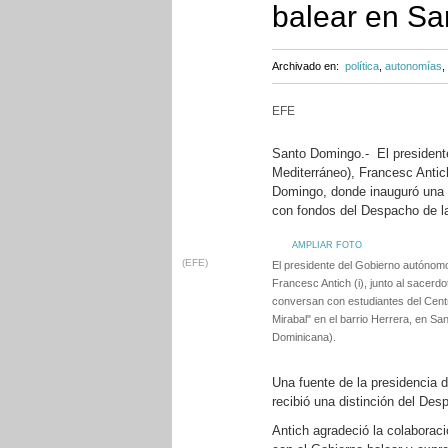
balear en S
Archivado en:
política
,
autonomías
,
EFE
Santo Domingo.- El presidente
Mediterráneo), Francesc Antic
Domingo, donde inauguró una 
con fondos del Despacho de l
AMPLIAR FOTO
(EFE)
El presidente del Gobierno autónomo
Francesc Antich (i), junto al sacerdo
conversan con estudiantes del Cen
Mirabal" en el barrio Herrera, en S
Dominicana).
Una fuente de la presidencia 
recibió una distinción del Des
Antich agradeció la colaborac