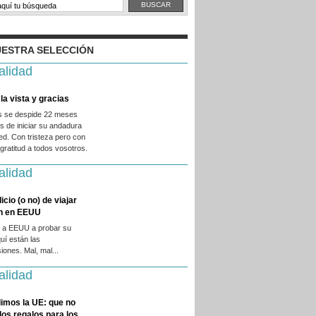
ESTRA SELECCIÓN
alidad
la vista y gracias
es se despide 22 meses
 de iniciar su andadura
ed. Con tristeza pero con
ratitud a todos vosotros.
alidad
licio (o no) de viajar
en en EEUU
 a EEUU a probar su
quí están las
iones. Mal, mal...
alidad
imos la UE: que no
 los regalos para los