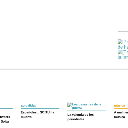
actualidad
música
Españoles... SOITU ha
A mal ti
La valentía de los
 tweets
muerto
música
periodistas
 Soitu