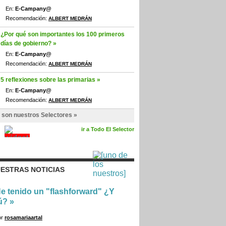
En:
E-Campany@
Recomendación:
ALBERT MEDRÁN
¿Por qué son importantes los 100 primeros
días de gobierno? »
En:
E-Campany@
Recomendación:
ALBERT MEDRÁN
5 reflexiones sobre las primarias »
En:
E-Campany@
Recomendación:
ALBERT MEDRÁN
 son nuestros Selectores »
ir a Todo El Selector
ESTRAS NOTICIAS
e tenido un "flashforward" ¿Y
ú?
»
or
rosamariaartal