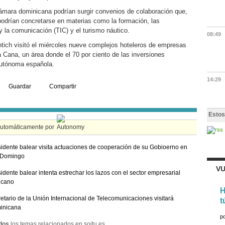
cámara dominicana podrían surgir convenios de colaboración que,
 podrían concretarse en materias como la formación, las
y la comunicación (TIC) y el turismo náutico.
08:49
tich visitó el miércoles nueve complejos hoteleros de empresas
 Cana, un área donde el 70 por ciento de las inversiones
utónoma española.
14:29
Guardar
Compartir
Estos
automáticamente por
sidente balear visita actuaciones de cooperación de su Gobioerno en
 Domingo
VU
sidente balear intenta estrechar los lazos con el sector empresarial
icano
H
retario de la Unión Internacional de Telecomunicaciones visitará
t
inicana
p
dos
los temas relacionados en soitu.es