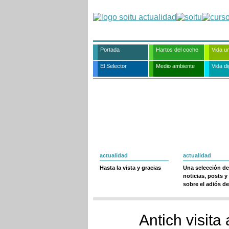
Portada
Hartos del coche
Vida u
El Selector
Medio ambiente
Vida dig
actualidad
actualidad
Hasta la vista y gracias
Una selección de
noticias, posts y
sobre el adiós de
Antich visit