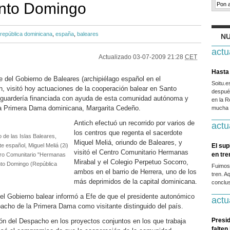
anto Domingo
república dominicana
,
españa
,
baleares
NU
actu
Actualizado
03-07-2009 21:28
CET
Hasta 
 del Gobierno de Baleares (archipiélago español en el
Soitu.
h, visitó hoy actuaciones de la cooperación balear en Santo
después
guardería financiada con ayuda de esta comunidad autónoma y
en la R
a Primera Dama dominicana, Margarita Cedeño.
mucha g
Antich efectuó un recorrido por varios de
actu
los centros que regenta el sacerdote
 de las Islas Baleares,
Miquel Meliá, oriundo de Baleares, y
te español, Miguel Meliá (2i)
El sup
visitó el Centro Comunitario Hermanas
en tr
tro Comunitario "Hermanas
Mirabal y el Colegio Perpetuo Socorro,
anto Domingo (República
Fuimos
ambos en el barrio de Herrera, uno de los
tren. A
más deprimidos de la capital dominicana.
conclus
del Gobierno balear informó a Efe de que el presidente autonómico
actu
pacho de la Primera Dama como visitante distinguido del país.
Presid
ión del Despacho en los proyectos conjuntos en los que trabaja
falten