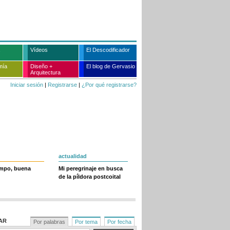
Vídeos
El Descodificador
mía
Diseño +
El blog de Gervasio
Arquitectura
Iniciar sesión
|
Registrarse
|
¿Por qué registrarse?
actualidad
empo, buena
Mi peregrinaje en busca
de la píldora postcoital
AR
Por palabras
Por tema
Por fecha