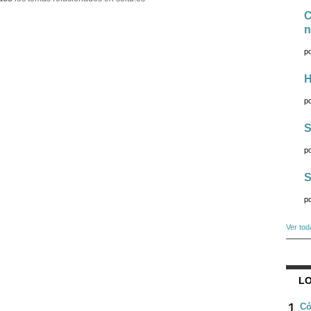
C
n
p
H
p
S
p
S
p
Ver tod
LO
1
Có