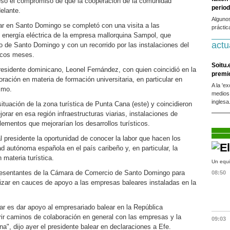
resó el compromiso de que la cooperación de la comunidad
period
elante.
Alguno
ear en Santo Domingo se completó con una visita a las
práctic
e energía eléctrica de la empresa mallorquina Sampol, que
actu
ro de Santo Domingo y con un recorrido por las instalaciones del
pocos meses.
Soitu.
presidente dominicano, Leonel Fernández, con quien coincidió en la
premi
oración en materia de formación universitaria, en particular en
A la 'e
smo.
medios
inglesa
tuación de la zona turística de Punta Cana (este) y coincidieron
orar en esa región infraestructuras viarias, instalaciones de
ementos que mejorarían los desarrollos turísticos.
 al presidente la oportunidad de conocer la labor que hacen los
 autónoma española en el país caribeño y, en particular, la
 materia turística.
Un equi
presentantes de la Cámara de Comercio de Santo Domingo para
08:50
dizar en cauces de apoyo a las empresas baleares instaladas en la
ear es dar apoyo al empresariado balear en la República
ir caminos de colaboración en general con las empresas y la
09:03
", dijo ayer el presidente balear en declaraciones a Efe.