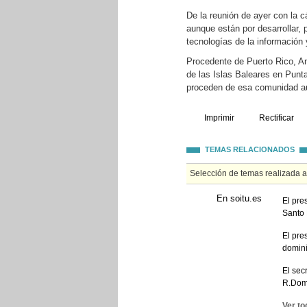
De la reunión de ayer con la 
aunque están por desarrollar,
tecnologías de la información 
Procedente de Puerto Rico, An
de las Islas Baleares en Punta
proceden de esa comunidad a
Imprimir
Rectificar
TEMAS RELACIONADOS
Selección de temas realizada 
En soitu.es
El pre
Santo
El pre
domin
El sec
R.Dom
Ver to