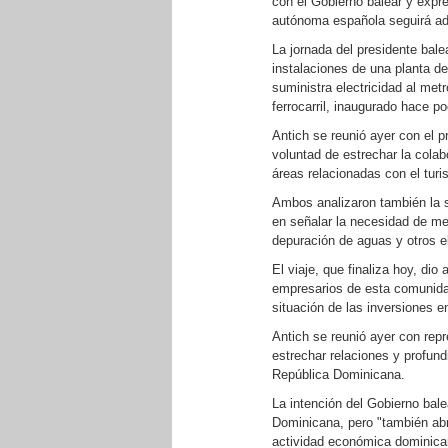
con el Gobierno balear y exp
autónoma española seguirá ad
La jornada del presidente bal
instalaciones de una planta d
suministra electricidad al met
ferrocarril, inaugurado hace 
Antich se reunió ayer con el 
voluntad de estrechar la colab
áreas relacionadas con el turi
Ambos analizaron también la si
en señalar la necesidad de mej
depuración de aguas y otros el
El viaje, que finaliza hoy, dio
empresarios de esta comunidad
situación de las inversiones en
Antich se reunió ayer con re
estrechar relaciones y profun
República Dominicana.
La intención del Gobierno bal
Dominicana, pero "también abr
actividad económica dominicana