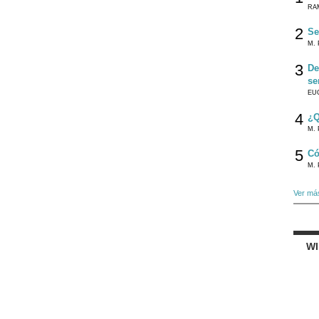
RA
2
Se
M. 
3
De
se
EU
4
¿Q
M. 
5
Có
M. 
Ver má
W