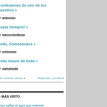
onfesiones de uno de los
uestros
»
or
ambrosius
asta siempre!
»
or
marcosymolduras
oitu, Somostodos
»
or
schinonero
oitu muere de éxito
»
or
ralphdelvalle
as vuestras noticias
»
Regístrate y escribe
»
 MÁS VISTO
mo sellar el paro por internet