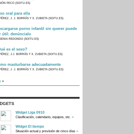
MÓN PECO (SOITU.ES)
xo oral para ella
PÉREZ, J. J. BORRÁS Y X. ZUBIETA (SOITU.ES)
scargarse porno infantil sin querer puede
r útil: denúncialo
GENIA REDONDO (SOITU.ES)
ué es el sexo?
PÉREZ, J.J. BORRÁS Y X. ZUBIETA (SOITU.ES)
mo masturbarse adecuadamente
PÉREZ, J. J. BORRÁS Y X. ZUBIETA (SOITU.ES)
s
»
IDGETS
Widget Liga 0910
»
Clasificación, calendario, equipos, etc.
Widget El tiempo
»
Situación actual y previsión de cinco días