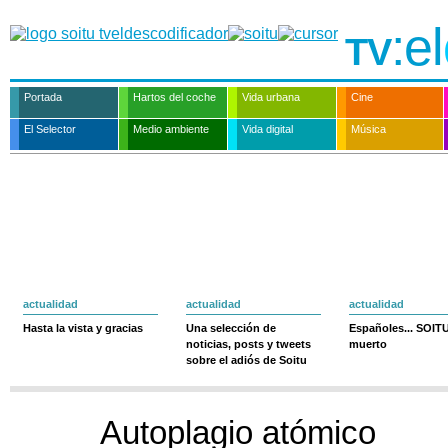
:el
TV
Portada
Hartos del coche
Vida urbana
Cine
El Selector
Medio ambiente
Vida digital
Música
actualidad
actualidad
actualidad
Hasta la vista y gracias
Una selección de
Españoles... SOIT
noticias, posts y tweets
muerto
sobre el adiós de Soitu
Autoplagio atómico