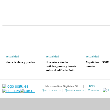
actualidad
actualidad
actualidad
Hasta la vista y gracias
Una selección de
Españoles... SOIT
noticias, posts y tweets
muerto
sobre el adiós de Soitu
Micromedios Digitales S.L.
|
RSS
Qué es soitu.es
|
Quiénes somos
|
Contacto
|