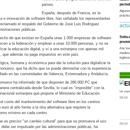
países.
period
Alguno
España, después de Francia, es la
práctic
a e innovación de software libre, han señalado los representantes
reclamado el respaldo del Gobierno de José Luis Rodríguez
actu
istraciones públicas.
Soitu.
hecho de que existan en España unas 1.000 empresas de software
premi
enecen a la federación y emplean a unas 10.000 personas, y no se
A la 'e
icar la educación digital, y sí a una extranjera con apenas mil
medios
, que además no paga impuestos en este país.
inglesa
gica, humana y económica para dar la solución para digitalizar la
ionuevo, que ha dicho que se puede demostrar con la experiencia
llado en las comunidades de Valencia, Extremadura y Andalucía.
rionuevo ha informado de que disponen de 280.000 PC que
nera centralizada desde Sevilla, lo cual es "imposible" con la
Un equi
inacional extranjera que propone el Ministerio de Educación.
08:50
l coste del mantenimiento del software libre en los centros
uro al año frente a la otra alternativa que requiere la
como mínimo en cada centro.
e es preciso "un cambio cultural" para que se promueva el uso
09:03
s debe ser impulsado por las administraciones públicas, ha