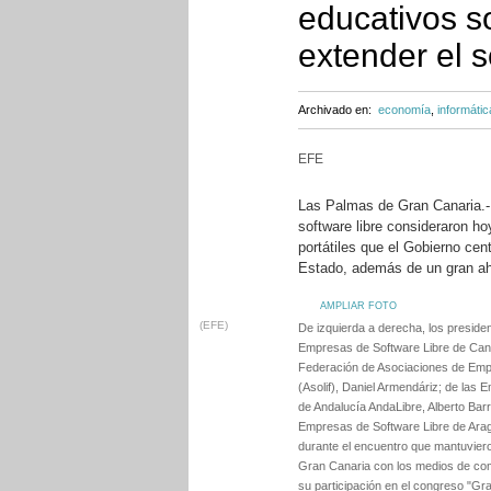
educativos s
extender el s
Archivado en:
economía
,
informátic
EFE
Las Palmas de Gran Canaria.-
software libre consideraron h
portátiles que el Gobierno cen
Estado, además de un gran ah
AMPLIAR FOTO
(EFE)
De izquierda a derecha, los preside
Empresas de Software Libre de Canar
Federación de Asociaciones de Emp
(Asolif), Daniel Armendáriz; de las
de Andalucía AndaLibre, Alberto Barr
Empresas de Software Libre de Arag
durante el encuentro que mantuvier
Gran Canaria con los medios de co
su participación en el congreso "G