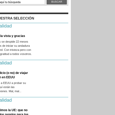
ESTRA SELECCIÓN
alidad
la vista y gracias
es se despide 22 meses
 de iniciar su andadura
ed. Con tristeza pero con
ratitud a todos vosotros.
alidad
licio (o no) de viajar
en en EEUU
 a EEUU a probar su
quí están las
iones. Mal, mal...
alidad
imos la UE: que no
 los regalos para los