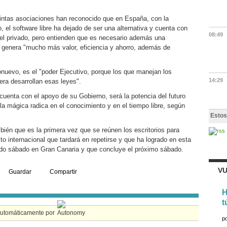
tintas asociaciones han reconocido que en España, con la
, el software libre ha dejado de ser una alternativa y cuenta con
08:49
el privado, pero entienden que es necesario además una
e genera "mucho más valor, eficiencia y ahorro, además de
onuevo, es el "poder Ejecutivo, porque los que manejan los
14:29
era desarrollan esas leyes".
cuenta con el apoyo de su Gobierno, será la potencia del futuro
ula mágica radica en el conocimiento y en el tiempo libre, según
Estos
ién que es la primera vez que se reúnen los escritorios para
 internacional que tardará en repetirse y que ha logrado en esta
do sábado en Gran Canaria y que concluye el próximo sábado.
VU
Guardar
Compartir
H
t
automáticamente por
p