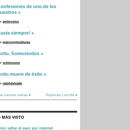
onfesiones de uno de los
uestros
»
or
ambrosius
asta siempre!
»
or
marcosymolduras
oitu, Somostodos
»
or
schinonero
oitu muere de éxito
»
or
ralphdelvalle
as vuestras noticias
»
Regístrate y escribe
»
 MÁS VISTO
mo sellar el paro por internet