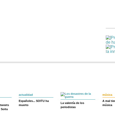
actualidad
música
Españoles... SOITU ha
A mal ti
La valentía de los
 tweets
muerto
música
periodistas
 Soitu