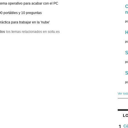
tema operativo para acabar con el PC
C
n
0 portátiles y 10 preguntas
p
ráctica para trabajar en la 'nube'
dos
los temas relacionados en soitu.es
H
p
S
p
S
p
Ver tod
LO
1
Có