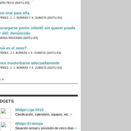
MÓN PECO (SOITU.ES)
xo oral para ella
PÉREZ, J. J. BORRÁS Y X. ZUBIETA (SOITU.ES)
scargarse porno infantil sin querer puede
r útil: denúncialo
GENIA REDONDO (SOITU.ES)
ué es el sexo?
PÉREZ, J.J. BORRÁS Y X. ZUBIETA (SOITU.ES)
mo masturbarse adecuadamente
PÉREZ, J. J. BORRÁS Y X. ZUBIETA (SOITU.ES)
s
»
IDGETS
Widget Liga 0910
»
Clasificación, calendario, equipos, etc.
Widget El tiempo
»
Situación actual y previsión de cinco días