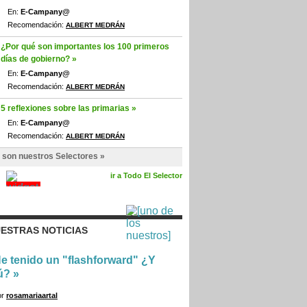
En:
E-Campany@
Recomendación:
ALBERT MEDRÁN
¿Por qué son importantes los 100 primeros
días de gobierno? »
En:
E-Campany@
Recomendación:
ALBERT MEDRÁN
5 reflexiones sobre las primarias »
En:
E-Campany@
Recomendación:
ALBERT MEDRÁN
 son nuestros Selectores »
ir a Todo El Selector
ESTRAS NOTICIAS
e tenido un "flashforward" ¿Y
ú?
»
or
rosamariaartal