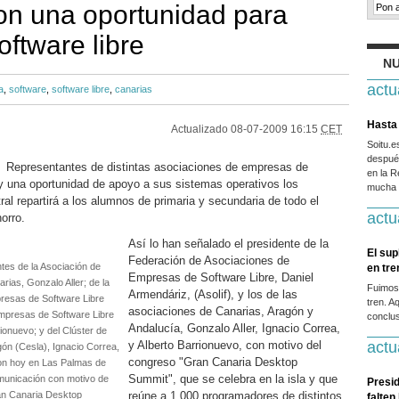
on una oportunidad para
oftware libre
NU
actu
a
,
software
,
software libre
,
canarias
Hasta 
Actualizado
08-07-2009 16:15
CET
Soitu.
después
 Representantes de distintas asociaciones de empresas de
en la R
oy una oportunidad de apoyo a sus sistemas operativos los
mucha g
tral repartirá a los alumnos de primaria y secundaria de todo el
actu
orro.
Así lo han señalado el presidente de la
El sup
Federación de Asociaciones de
ntes de la Asociación de
en tr
Empresas de Software Libre, Daniel
ias, Gonzalo Aller; de la
Fuimos
Armendáriz, (Asolif), y los de las
resas de Software Libre
tren. A
asociaciones de Canarias, Aragón y
 Empresas de Software Libre
conclus
Andalucía, Gonzalo Aller, Ignacio Correa,
ionuevo; y del Clúster de
y Alberto Barrionuevo, con motivo del
actu
ón (Cesla), Ignacio Correa,
congreso "Gran Canaria Desktop
on hoy en Las Palmas de
Summit", que se celebra en la isla y que
municación con motivo de
Presid
ran Canaria Desktop
reúne a 1.000 programadores de distintos
falten