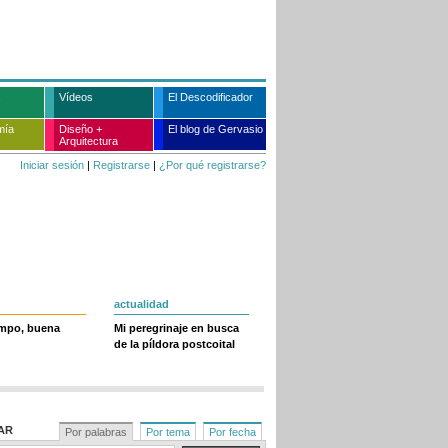
Vídeos
El Descodificador
mía
Diseño +
El blog de Gervasio
Arquitectura
Iniciar sesión
|
Registrarse
|
¿Por qué registrarse?
actualidad
empo, buena
Mi peregrinaje en busca
de la píldora postcoital
AR
Por palabras
Por tema
Por fecha