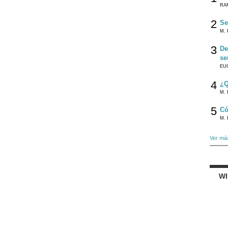
RA
2
Se
M. 
3
De
se
EU
4
¿Q
M. 
5
Có
M. 
Ver má
W