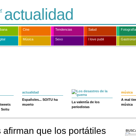
actualidad
rbana
Cine
Tendencias
Salud
Fotografía
ital
Música
Sexo
I love publi
Gastrono
actualidad
música
Españoles... SOITU ha
A mal ti
La valentía de los
 tweets
muerto
música
periodistas
 Soitu
afirman que los portátiles
BUSC