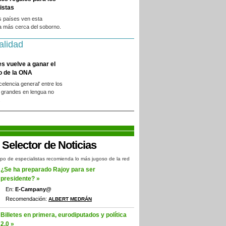
istas
s países ven esta
a más cerca del soborno.
alidad
es vuelve a ganar el
o de la ONA
xcelencia general' entre los
 grandes en lengua no
.
po de especialistas recomienda lo más jugoso de la red
¿Se ha preparado Rajoy para ser
presidente? »
En:
E-Campany@
Recomendación:
ALBERT MEDRÁN
Billetes en primera, eurodiputados y política
2.0 »