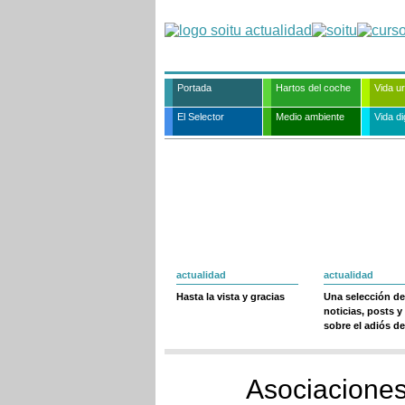
Portada
Hartos del coche
Vida u
El Selector
Medio ambiente
Vida dig
actualidad
actualidad
Hasta la vista y gracias
Una selección de
noticias, posts y
sobre el adiós de
Asociaciones 