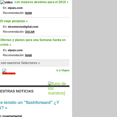
Los mejores destinos para el 2010 »
En:
elpais.com
Recomendación:
MAMI
El viaje perpetuo »
En:
elcomerciodigital.com
Recomendación:
ÓSCAR
Ofertas y planes para una Semana Santa en
crisis »
En:
elpais.com
Recomendación:
MAMI
 son nuestros Selectores »
ir a Viajes
ESTRAS NOTICIAS
e tenido un "flashforward" ¿Y
ú?
»
or
rosamariaartal