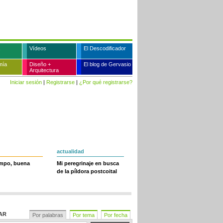
Vídeos
El Descodificador
mía
Diseño +
El blog de Gervasio
Arquitectura
Iniciar sesión
|
Registrarse
|
¿Por qué registrarse?
actualidad
empo, buena
Mi peregrinaje en busca
de la píldora postcoital
AR
Por palabras
Por tema
Por fecha