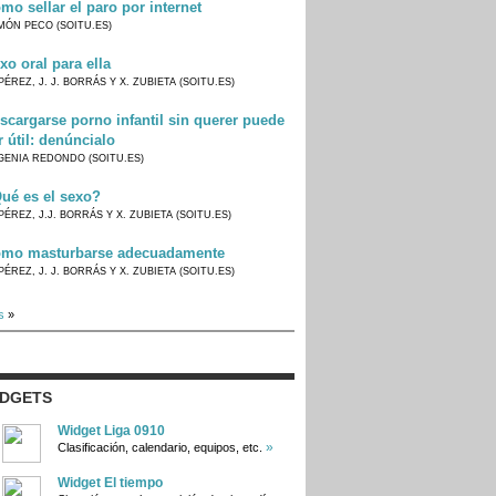
mo sellar el paro por internet
MÓN PECO (SOITU.ES)
xo oral para ella
PÉREZ, J. J. BORRÁS Y X. ZUBIETA (SOITU.ES)
scargarse porno infantil sin querer puede
r útil: denúncialo
GENIA REDONDO (SOITU.ES)
ué es el sexo?
PÉREZ, J.J. BORRÁS Y X. ZUBIETA (SOITU.ES)
mo masturbarse adecuadamente
PÉREZ, J. J. BORRÁS Y X. ZUBIETA (SOITU.ES)
s
»
IDGETS
Widget Liga 0910
»
Clasificación, calendario, equipos, etc.
Widget El tiempo