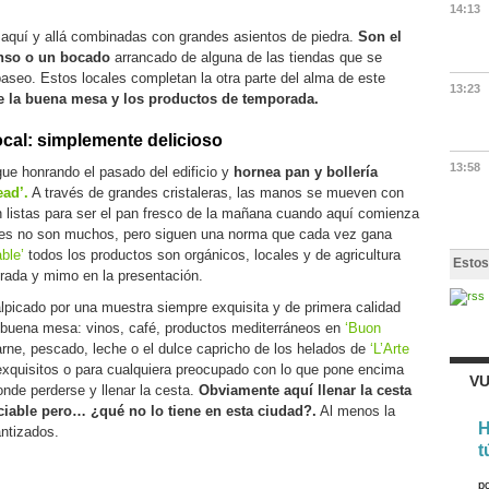
14:13
 aquí y allá combinadas con grandes asientos de piedra.
Son el
anso o un bocado
arrancado de alguna de las tiendas que se
aseo. Estos locales completan la otra parte del alma de este
13:23
de la buena mesa y los productos de temporada.
ocal: simplemente delicioso
13:58
ue honrando el pasado del edificio y
hornea pan y bollería
ad’.
A través de grandes cristaleras, las manos se mueven con
n listas para ser el pan fresco de la mañana cuando aquí comienza
antes no son muchos, pero siguen una norma que cada vez gana
ble’
todos los productos son orgánicos, locales y de agricultura
Estos
rada y mimo en la presentación.
alpicado por una muestra siempre exquisita y de primera calidad
a buena mesa: vinos, café, productos mediterráneos en
‘Buon
carne, pescado, leche o el dulce capricho de los helados de
‘L’Arte
 exquisitos o para cualquiera preocupado con lo que pone encima
VU
onde perderse y llenar la cesta.
Obviamente aquí llenar la cesta
ciable pero… ¿qué no lo tiene en esta ciudad?.
Al menos la
H
antizados.
t
p