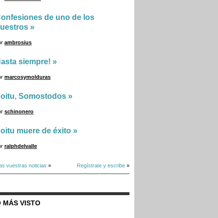
onfesiones de uno de los
uestros
»
or
ambrosius
asta siempre!
»
or
marcosymolduras
oitu, Somostodos
»
or
schinonero
oitu muere de éxito
»
or
ralphdelvalle
as vuestras noticias
»
Regístrate y escribe
»
 MÁS VISTO