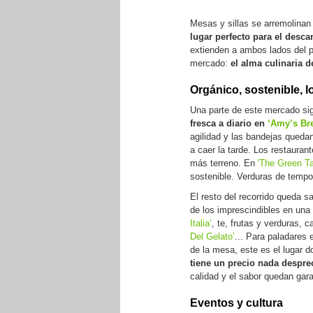
Mesas y sillas se arremolinan
lugar perfecto para el desc
extienden a ambos lados del p
mercado:
el alma culinaria 
Orgánico, sostenible, l
Una parte de este mercado sig
fresca a diario en
‘Amy’s Bre
agilidad y las bandejas queda
a caer la tarde. Los restaur
más terreno. En
'The Green Ta
sostenible. Verduras de tempo
El resto del recorrido queda s
de los imprescindibles en un
Italia’
, te, frutas y verduras, 
Del Gelato’
... Para paladares
de la mesa, este es el lugar d
tiene un precio nada despre
calidad y el sabor quedan gar
Eventos y cultura