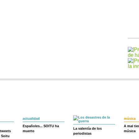
actualidad
música
Españoles... SOITU ha
A mal ti
La valentía de los
 tweets
muerto
música
periodistas
 Soitu