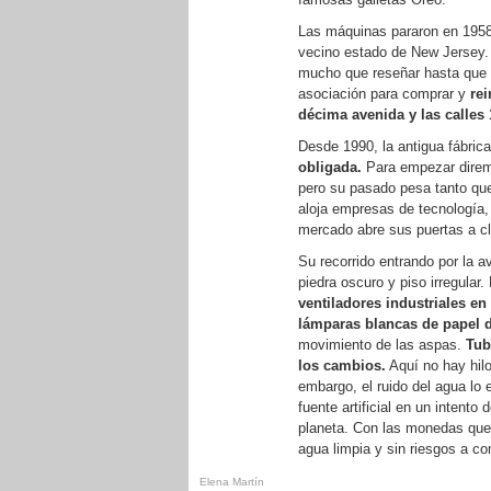
Las máquinas pararon en 1958
vecino estado de New Jersey. 
mucho que reseñar hasta que e
asociación para comprar y
rei
décima avenida y las calles 
Desde 1990, la antigua fábric
obligada.
Para empezar diremo
pero su pasado pesa tanto que
aloja empresas de tecnología, 
mercado abre sus puertas a cl
Su recorrido entrando por la a
piedra oscuro y piso irregular
ventiladores industriales en
lámparas blancas de papel d
movimiento de las aspas.
Tub
los cambios.
Aquí no hay hil
embargo, el ruido del agua lo 
fuente artificial en un intent
planeta. Con las monedas que
agua limpia y sin riesgos a c
Elena Martín