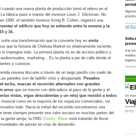
period
 cuando una nueva planta de producción tomó el relevo en el
Alguno
La fábrica pasó a manos del inversor Louis J. Glickman. No
práctic
n 1990, el también inversor Irving B. Cohen, organizó una
nventar el edificio que hoy se extiende entre la novena y la
actu
15 y 16.
Soitu.
a sufre una transformación que la convierte hoy en
visita
premi
s que la historia de Chelsea Market es relativamente reciente,
A la 'e
 lo impregna todo. La primera planta no es de acceso público y
medios
audiovisuales, marketing... Es la planta a pie de calle donde el
inglesa
ientes y curiosos.
venida novena discurre a través de un largo pasillo con suelo de
. Las paredes son de ladrillo visto y desgastado.
Pesados
 el techo, marcan el recorrido alternados con grandes
e arroz
que se mecen con delicadeza al paso de la gente y el
erías vistas, vigas descubiertas y un reloj que resistió a todos
Un equi
Via
o musical como en la mayoría de los espacios comerciales, sin
envuelve todo. Hacia la mitad del recorrido encontramos una
07:51
o de tener siempre presente ese valor escaso en muchas partes del
 la gente arroja, la ONG
Charity: Water
está tratando de llevar
omunidades de países en vías de desarrollo.