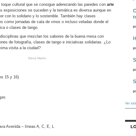
el toque cultural que se consigue aderezando las paredes con
arte
s exposiciones se suceden y la temática es diversa aunque en
C
r con lo solidario y lo sostenible. También hay clases
n
es como jornadas de cata de vinos o incluso veladas donde el
p
ica o clases de tango.
e disciplinas que mezclan los sabores de la buena mesa con
H
ones de fotografía, clases de tango e iniciativas solidarias. ¿Lo
xima visita a la ciudad?
p
Elena Martín
S
p
es 15 y 16)
S
p
 pm
Ver tod
LO
tava Avenida – líneas A, C, E, L