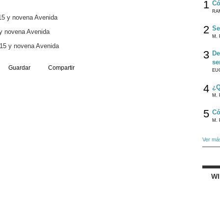
1
Có
RA
15 y novena Avenida
2
Se
 y novena Avenida
M. 
 15 y novena Avenida
3
De
se
Guardar
Compartir
EU
4
¿Q
M. 
5
Có
M. 
Ver má
W