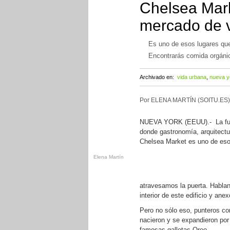
Chelsea Marke
mercado de 
Es uno de esos lugares qu
Encontrarás comida orgánica
Archivado en:
vida urbana
,
nueva y
Por ELENA MARTÍN (SOITU.ES)
NUEVA YORK (EEUU).- La fusió
donde gastronomía, arquitectu
Chelsea Market es uno de eso
Elena Martín
atravesamos la puerta. Hablan
interior de este edificio y an
Pero no sólo eso, punteros co
nacieron y se expandieron por
famosas galletas Oreo.