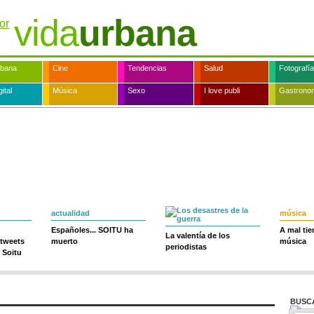
vida
urbana
rbana
Cine
Tendencias
Salud
Fotografía
ital
Música
Sexo
I love publi
Gastrono
actualidad
música
Españoles... SOITU ha
A mal ti
La valentía de los
 tweets
muerto
música
periodistas
 Soitu
BUSC