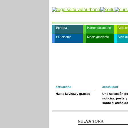
Portada
Hartos del coche
Vida u
El Selector
Medio ambiente
Vida dig
actualidad
actualidad
Hasta la vista y gracias
Una selección de
noticias, posts y
sobre el adiós de
NUEVA YORK