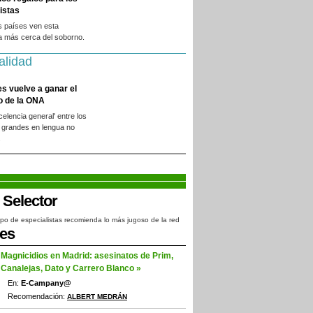
istas
s países ven esta
a más cerca del soborno.
alidad
es vuelve a ganar el
o de la ONA
xcelencia general' entre los
 grandes en lengua no
.
po de especialistas recomienda lo más jugoso de la red
jes
Magnicidios en Madrid: asesinatos de Prim,
Canalejas, Dato y Carrero Blanco »
En:
E-Campany@
Recomendación:
ALBERT MEDRÁN