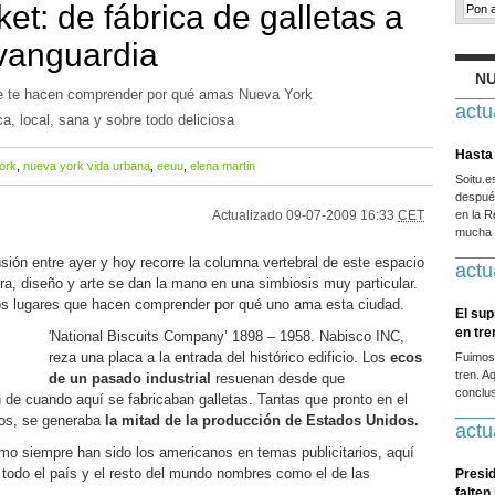
t: de fábrica de galletas a
vanguardia
NU
e te hacen comprender por qué amas Nueva York
actu
, local, sana y sobre todo deliciosa
Hasta 
ork
,
nueva york vida urbana
,
eeuu
,
elena martin
Soitu.
después
Actualizado
09-07-2009 16:33
CET
en la R
mucha g
n entre ayer y hoy recorre la columna vertebral de este espacio
actu
ra, diseño y arte se dan la mano en una simbiosis muy particular.
s lugares que hacen comprender por qué uno ama esta ciudad.
El sup
en tr
'National Biscuits Company’ 1898 – 1958. Nabisco INC,
reza una placa a la entrada del histórico edificio. Los
ecos
Fuimos
tren. A
de un pasado industrial
resuenan desde que
conclus
 de cuando aquí se fabricaban galletas. Tantas que pronto en el
exos, se generaba
la mitad de la producción de Estados Unidos.
actu
mo siempre han sido los americanos en temas publicitarios, aquí
 todo el país y el resto del mundo nombres como el de las
Presid
falten