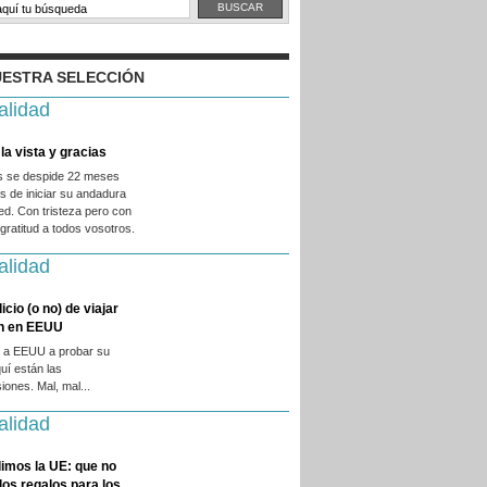
ESTRA SELECCIÓN
alidad
la vista y gracias
es se despide 22 meses
 de iniciar su andadura
ed. Con tristeza pero con
ratitud a todos vosotros.
alidad
licio (o no) de viajar
en en EEUU
 a EEUU a probar su
quí están las
iones. Mal, mal...
alidad
imos la UE: que no
 los regalos para los