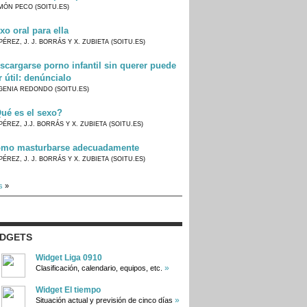
MÓN PECO (SOITU.ES)
xo oral para ella
PÉREZ, J. J. BORRÁS Y X. ZUBIETA (SOITU.ES)
scargarse porno infantil sin querer puede
r útil: denúncialo
GENIA REDONDO (SOITU.ES)
ué es el sexo?
PÉREZ, J.J. BORRÁS Y X. ZUBIETA (SOITU.ES)
mo masturbarse adecuadamente
PÉREZ, J. J. BORRÁS Y X. ZUBIETA (SOITU.ES)
s
»
IDGETS
Widget Liga 0910
»
Clasificación, calendario, equipos, etc.
Widget El tiempo
»
Situación actual y previsión de cinco días