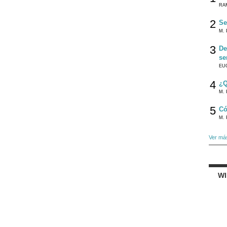
RA
2
Se
M. 
3
De
se
EU
4
¿Q
M. 
5
Có
M. 
Ver má
W