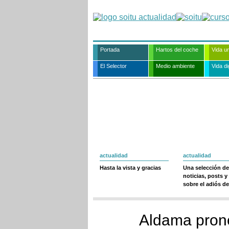
Portada
Hartos del coche
Vida u
El Selector
Medio ambiente
Vida dig
actualidad
actualidad
Hasta la vista y gracias
Una selección de
noticias, posts y
sobre el adiós de
Aldama prono