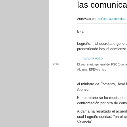
las comunica
Archivado en:
política
,
autonomías
,
EFE
Logroño.- El secretario gener
pronosticado hoy el comienzo
AMPLIAR FOTO
(EFE)
El secretario general del PSOE de la
Aldama. EFE/Archivo
el ministro de Fomento, José 
Alonso.
El secretario se ha mostrado s
confrontación por otra de con
Aldama ha resaltado el acuerdo
cual Logroño quedará "en el ce
Valencia".