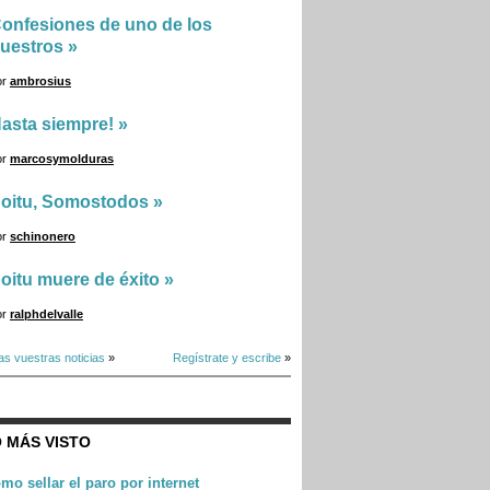
onfesiones de uno de los
uestros
»
or
ambrosius
asta siempre!
»
or
marcosymolduras
oitu, Somostodos
»
or
schinonero
oitu muere de éxito
»
or
ralphdelvalle
as vuestras noticias
»
Regístrate y escribe
»
 MÁS VISTO
mo sellar el paro por internet