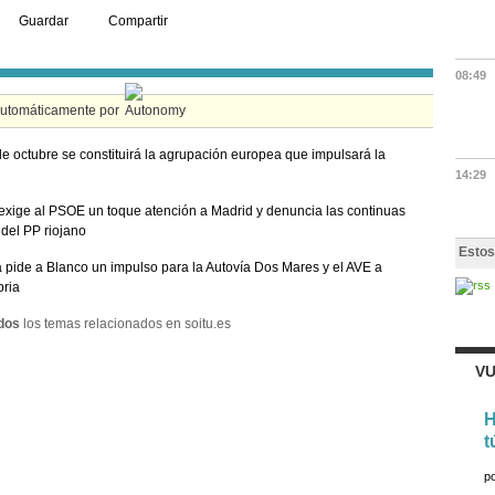
Guardar
Compartir
08:49
automáticamente por
de octubre se constituirá la agrupación europea que impulsará la
14:29
exige al PSOE un toque atención a Madrid y denuncia las continuas
 del PP riojano
Estos
a pide a Blanco un impulso para la Autovía Dos Mares y el AVE a
ria
dos
los temas relacionados en soitu.es
VU
H
t
p