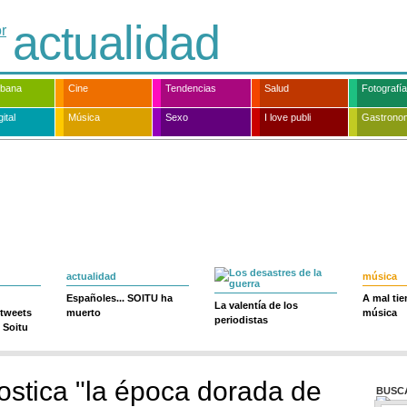
actualidad
rbana
Cine
Tendencias
Salud
Fotografía
ital
Música
Sexo
I love publi
Gastrono
actualidad
música
Españoles... SOITU ha
A mal ti
La valentía de los
 tweets
muerto
música
periodistas
 Soitu
stica "la época dorada de
BUSC