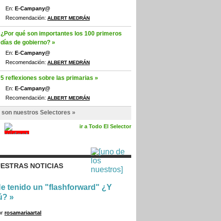
En:
E-Campany@
Recomendación:
ALBERT MEDRÁN
¿Por qué son importantes los 100 primeros
días de gobierno? »
En:
E-Campany@
Recomendación:
ALBERT MEDRÁN
5 reflexiones sobre las primarias »
En:
E-Campany@
Recomendación:
ALBERT MEDRÁN
 son nuestros Selectores »
ir a Todo El Selector
ESTRAS NOTICIAS
e tenido un "flashforward" ¿Y
ú?
»
or
rosamariaartal