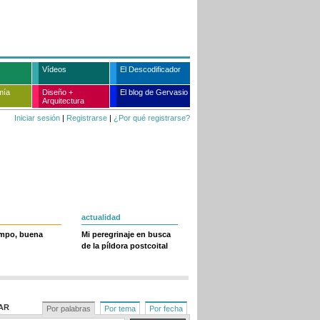
Vídeos
El Descodificador
mía
Diseño +
El blog de Gervasio
Arquitectura
Iniciar sesión
|
Registrarse
|
¿Por qué registrarse?
actualidad
empo, buena
Mi peregrinaje en busca
de la píldora postcoital
AR
Por palabras
Por tema
Por fecha