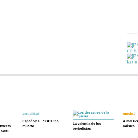
actualidad
música
Españoles... SOITU ha
A mal ti
La valentía de los
 tweets
muerto
música
periodistas
 Soitu