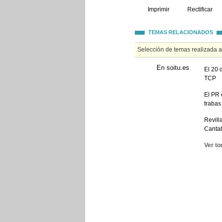
Imprimir
Rectificar
TEMAS RELACIONADOS
Selección de temas realizada 
En soitu.es
El 20 
TCP
El PR 
trabas
Revill
Cantab
Ver to