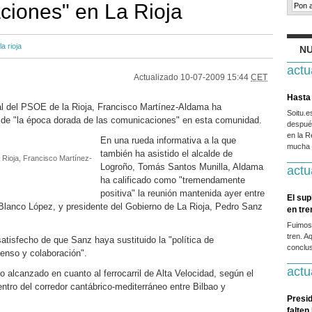
ciones" en La Rioja
la rioja
NU
actu
Actualizado
10-07-2009 15:44
CET
Hasta 
al del PSOE de la Rioja, Francisco Martínez-Aldama ha
Soitu.
 de "la época dorada de las comunicaciones" en esta comunidad.
después
en la R
En una rueda informativa a la que
mucha g
también ha asistido el alcalde de
 Rioja, Francisco Martínez-
Logroño, Tomás Santos Munilla, Aldama
actu
ha calificado como "tremendamente
positiva" la reunión mantenida ayer entre
El sup
Blanco López, y presidente del Gobierno de La Rioja, Pedro Sanz
en tr
Fuimos
tren. A
atisfecho de que Sanz haya sustituido la "política de
conclus
senso y colaboración".
actu
 alcanzado en cuanto al ferrocarril de Alta Velocidad, según el
ntro del corredor cantábrico-mediterráneo entre Bilbao y
Presid
falten