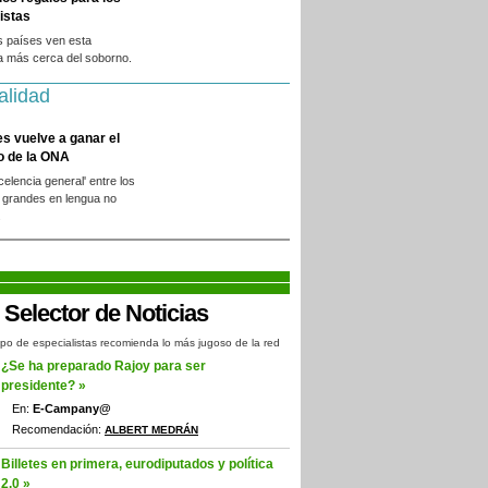
istas
s países ven esta
a más cerca del soborno.
alidad
es vuelve a ganar el
o de la ONA
xcelencia general' entre los
 grandes en lengua no
.
po de especialistas recomienda lo más jugoso de la red
¿Se ha preparado Rajoy para ser
presidente? »
En:
E-Campany@
Recomendación:
ALBERT MEDRÁN
Billetes en primera, eurodiputados y política
2.0 »