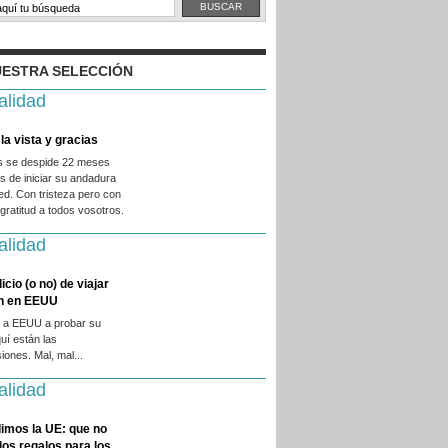
ESTRA SELECCIÓN
alidad
la vista y gracias
es se despide 22 meses
 de iniciar su andadura
ed. Con tristeza pero con
ratitud a todos vosotros.
alidad
licio (o no) de viajar
en en EEUU
 a EEUU a probar su
quí están las
iones. Mal, mal...
alidad
imos la UE: que no
 los regalos para los