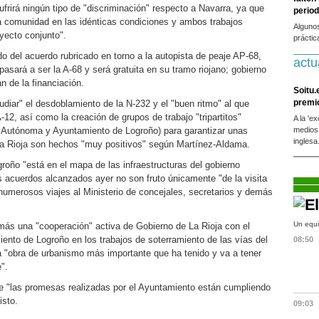
frirá ningún tipo de "discriminación" respecto a Navarra, ya que
period
sta comunidad en las idénticas condiciones y ambos trabajos
Alguno
yecto conjunto".
práctic
o del acuerdo rubricado en torno a la autopista de peaje AP-68,
actu
pasará a ser la A-68 y será gratuita en su tramo riojano; gobierno
n de la financiación.
Soitu.
premi
diar" el desdoblamiento de la N-232 y el "buen ritmo" al que
-12, así como la creación de grupos de trabajo "tripartitos"
A la 'e
 Autónoma y Ayuntamiento de Logroño) para garantizar unas
medios
inglesa
La Rioja son hechos "muy positivos" según Martínez-Aldama.
roño "está en el mapa de las infraestructuras del gobierno
s acuerdos alcanzados ayer no son fruto únicamente "de la visita
 numerosos viajes al Ministerio de concejales, secretarios y demás
Un equi
ás una "cooperación" activa de Gobierno de La Rioja con el
iento de Logroño en los trabajos de soterramiento de las vías del
08:50
la "obra de urbanismo más importante que ha tenido y va a tener
".
e "las promesas realizadas por el Ayuntamiento están cumpliendo
isto.
09:03