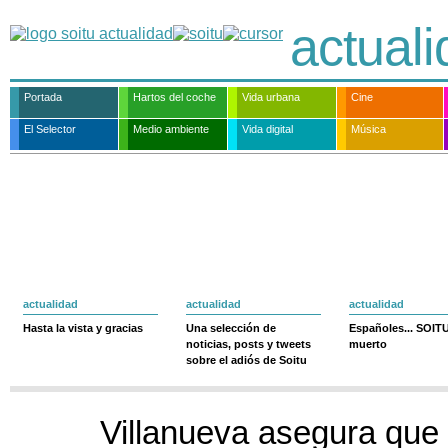
actual
Portada
Hartos del coche
Vida urbana
Cine
El Selector
Medio ambiente
Vida digital
Música
actualidad
actualidad
actualidad
Hasta la vista y gracias
Una selección de
Españoles... SOIT
noticias, posts y tweets
muerto
sobre el adiós de Soitu
Villanueva asegura que 