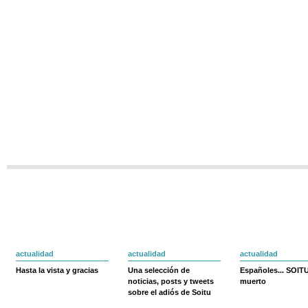
actualidad
actualidad
actualidad
Hasta la vista y gracias
Una selección de
Españoles... SOIT
noticias, posts y tweets
muerto
sobre el adiós de Soitu