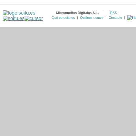
Micromedios Digitales S.L.
|
RSS
Qué es soitu.es
|
Quiénes somos
|
Contacto
|