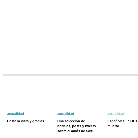
actualidad
actualidad
actualidad
Hasta la vista y gracias
Una selección de
Españoles... SOIT
noticias, posts y tweets
muerto
sobre el adiós de Soitu