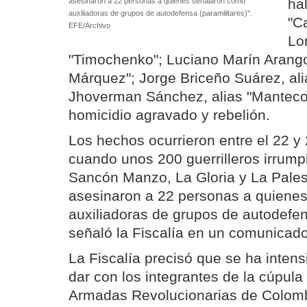
ha
asesinaron a 22 personas a quienes señalaron como
auxiliadoras de grupos de autodefensa (paramilitares)".
"C
EFE/Archivo
Lo
"Timochenko"; Luciano Marín Arango,
Márquez"; Jorge Briceño Suárez, ali
Jhoverman Sánchez, alias "Manteco",
homicidio agravado y rebelión.
Los hechos ocurrieron entre el 22 
cuando unos 200 guerrilleros irrump
Sancón Manzo, La Gloria y La Palest
asesinaron a 22 personas a quiene
auxiliadoras de grupos de autodefens
señaló la Fiscalía en un comunicado
La Fiscalía precisó que se ha intensi
dar con los integrantes de la cúpula
Armadas Revolucionarias de Colom