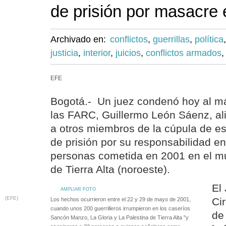
de prisión por masacre
Archivado en:
conflictos
,
guerrillas
,
política
justicia
,
interior
,
juicios
,
conflictos armados
EFE
Bogotá.- Un juez condenó hoy al 
las FARC, Guillermo León Sáenz, ali
a otros miembros de la cúpula de es
de prisión por su responsabilidad 
personas cometida en 2001 en el m
de Tierra Alta (noroeste).
El
AMPLIAR FOTO
(EFE)
Ci
Los hechos ocurrieron entre el 22 y 29 de mayo de 2001,
cuando unos 200 guerrilleros irrumpieron en los caseríos
de
Sancón Manzo, La Gloria y La Palestina de Tierra Alta "y