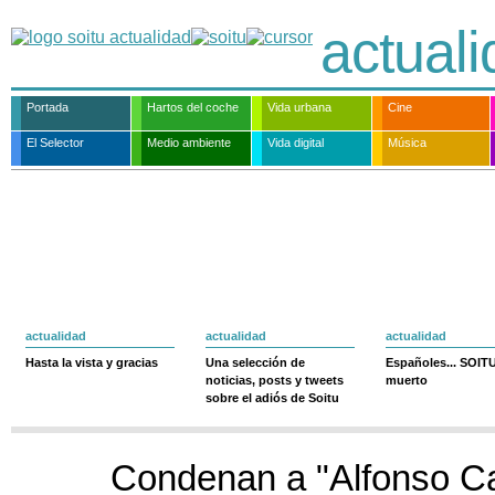
actual
Portada
Hartos del coche
Vida urbana
Cine
El Selector
Medio ambiente
Vida digital
Música
actualidad
actualidad
actualidad
Hasta la vista y gracias
Una selección de
Españoles... SOIT
noticias, posts y tweets
muerto
sobre el adiós de Soitu
Condenan a "Alfonso C