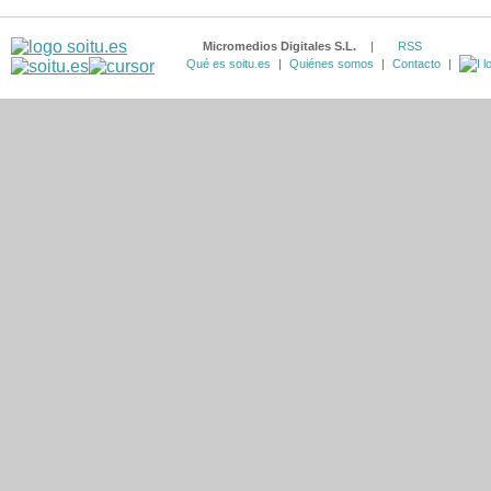
Micromedios Digitales S.L.
|
RSS
Qué es soitu.es
|
Quiénes somos
|
Contacto
|