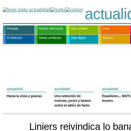
actual
Portada
Hartos del coche
Vida urbana
Cine
El Selector
Medio ambiente
Vida digital
Música
actualidad
actualidad
actualidad
Hasta la vista y gracias
Una selección de
Españoles... SOIT
noticias, posts y tweets
muerto
sobre el adiós de Soitu
Liniers reivindica lo ban