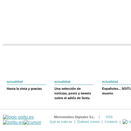
actualidad
actualidad
actualidad
Hasta la vista y gracias
Una selección de
Españoles... SOIT
noticias, posts y tweets
muerto
sobre el adiós de Soitu
Micromedios Digitales S.L.
|
RSS
Qué es soitu.es
|
Quiénes somos
|
Contacto
|