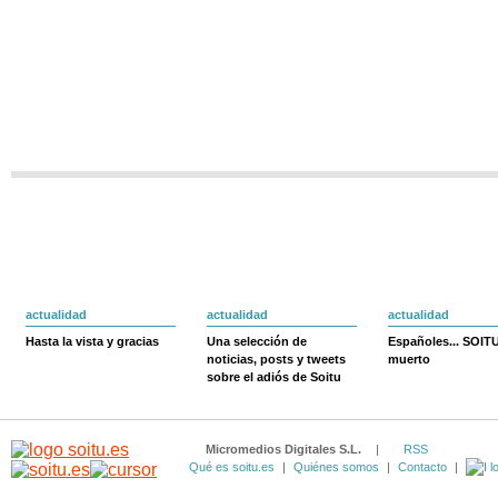
actualidad
actualidad
actualidad
Hasta la vista y gracias
Una selección de
Españoles... SOIT
noticias, posts y tweets
muerto
sobre el adiós de Soitu
Micromedios Digitales S.L.
|
RSS
Qué es soitu.es
|
Quiénes somos
|
Contacto
|