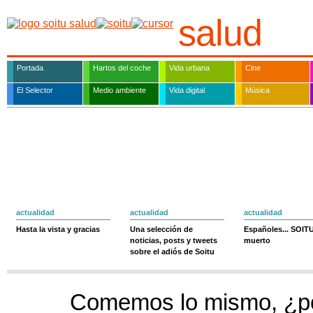
salud
Portada
Hartos del coche
Vida urbana
Cine
El Selector
Medio ambiente
Vida digital
Música
actualidad
actualidad
actualidad
Hasta la vista y gracias
Una selección de
Españoles... SOIT
noticias, posts y tweets
muerto
sobre el adiós de Soitu
Comemos lo mismo, ¿po