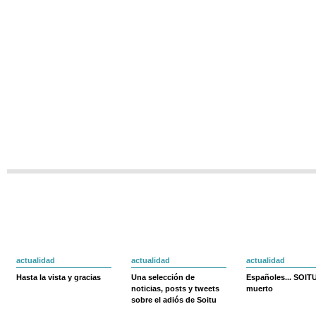
actualidad
actualidad
actualidad
Hasta la vista y gracias
Una selección de
Españoles... SOIT
noticias, posts y tweets
muerto
sobre el adiós de Soitu