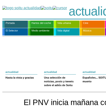
actual
Portada
Hartos del coche
Vida urbana
Cine
El Selector
Medio ambiente
Vida digital
Música
actualidad
actualidad
actualidad
Hasta la vista y gracias
Una selección de
Españoles... SOIT
noticias, posts y tweets
muerto
sobre el adiós de Soitu
El PNV inicia mañana c