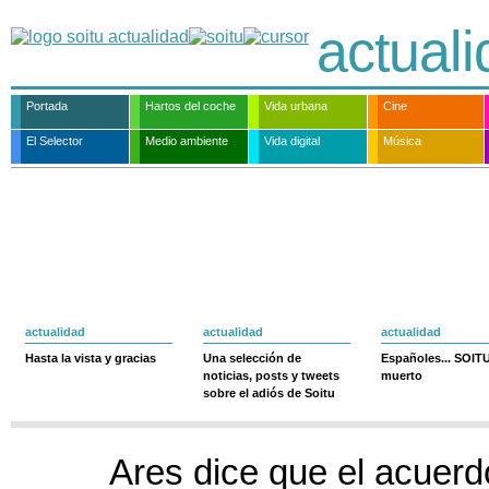
actual
Portada
Hartos del coche
Vida urbana
Cine
El Selector
Medio ambiente
Vida digital
Música
actualidad
actualidad
actualidad
Hasta la vista y gracias
Una selección de
Españoles... SOIT
noticias, posts y tweets
muerto
sobre el adiós de Soitu
Ares dice que el acuer