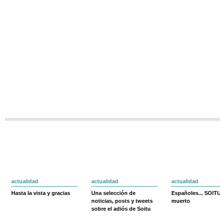
actualidad
actualidad
actualidad
Hasta la vista y gracias
Una selección de
Españoles... SOIT
noticias, posts y tweets
muerto
sobre el adiós de Soitu