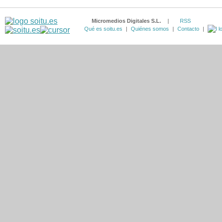
Micromedios Digitales S.L.
|
RSS
Qué es soitu.es
|
Quiénes somos
|
Contacto
|