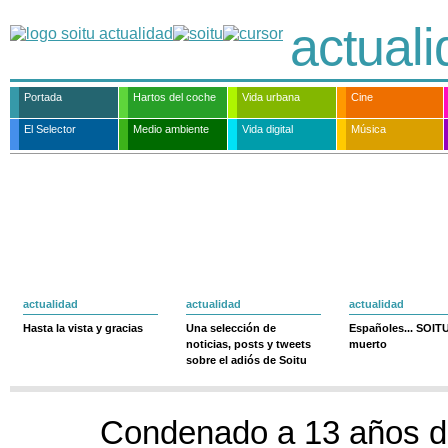
actual
Portada
Hartos del coche
Vida urbana
Cine
El Selector
Medio ambiente
Vida digital
Música
actualidad
actualidad
actualidad
Hasta la vista y gracias
Una selección de
Españoles... SOIT
noticias, posts y tweets
muerto
sobre el adiós de Soitu
Condenado a 13 años de