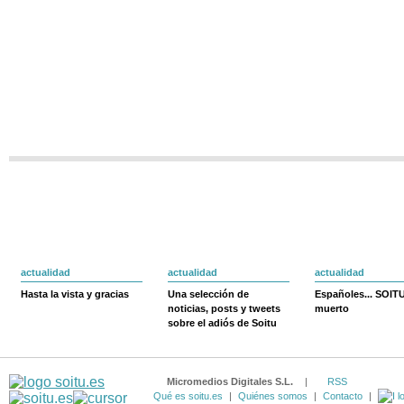
actualidad
actualidad
actualidad
Hasta la vista y gracias
Una selección de
Españoles... SOIT
noticias, posts y tweets
muerto
sobre el adiós de Soitu
Micromedios Digitales S.L.
|
RSS
Qué es soitu.es
|
Quiénes somos
|
Contacto
|