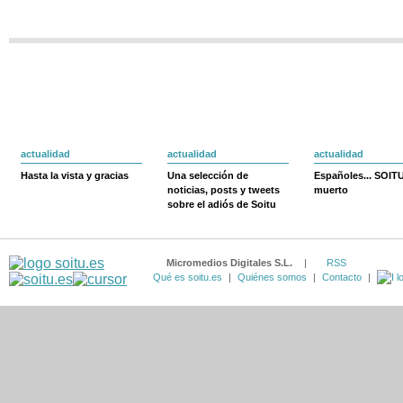
actualidad
actualidad
actualidad
Hasta la vista y gracias
Una selección de
Españoles... SOIT
noticias, posts y tweets
muerto
sobre el adiós de Soitu
Micromedios Digitales S.L.
|
RSS
Qué es soitu.es
|
Quiénes somos
|
Contacto
|