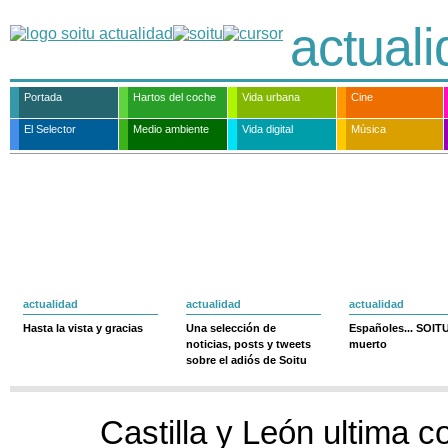
actual
Portada
Hartos del coche
Vida urbana
Cine
El Selector
Medio ambiente
Vida digital
Música
actualidad
actualidad
actualidad
Hasta la vista y gracias
Una selección de
Españoles... SOIT
noticias, posts y tweets
muerto
sobre el adiós de Soitu
Castilla y León ultima c