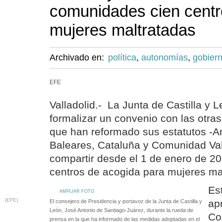
comunidades cien centr
mujeres maltratadas
Archivado en:
política
,
autonomías
,
gobier
EFE
Valladolid.- La Junta de Castilla y 
formalizar un convenio con las otra
que han reformado sus estatutos -A
Baleares, Cataluña y Comunidad Va
compartir desde el 1 de enero de 2
centros de acogida para mujeres ma
Es
AMPLIAR FOTO
(EFE)
ap
El consejero de Presidencia y portavoz de la Junta de Castilla y
León, José Antonio de Santiago-Juárez, durante la rueda de
Co
prensa en la que ha informado de las medidas adoptadas en el