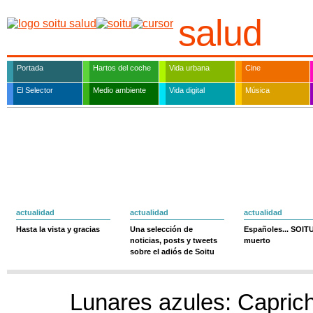
salud
Portada
Hartos del coche
Vida urbana
Cine
El Selector
Medio ambiente
Vida digital
Música
actualidad
actualidad
actualidad
Hasta la vista y gracias
Una selección de
Españoles... SOIT
noticias, posts y tweets
muerto
sobre el adiós de Soitu
Lunares azules: Capric