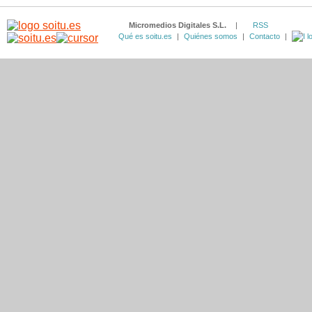
Micromedios Digitales S.L.
|
RSS
Qué es soitu.es
|
Quiénes somos
|
Contacto
|