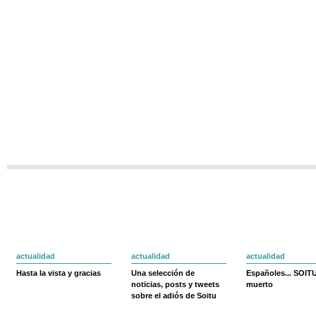
actualidad
actualidad
actualidad
Hasta la vista y gracias
Una selección de
Españoles... SOIT
noticias, posts y tweets
muerto
sobre el adiós de Soitu