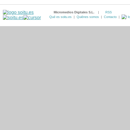
Micromedios Digitales S.L.
|
RSS
Qué es soitu.es
|
Quiénes somos
|
Contacto
|