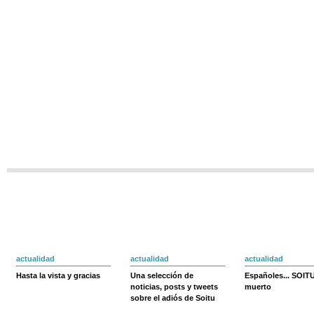
actualidad
actualidad
actualidad
Hasta la vista y gracias
Una selección de
Españoles... SOIT
noticias, posts y tweets
muerto
sobre el adiós de Soitu