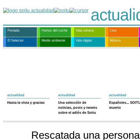
actual
Portada
Hartos del coche
Vida urbana
Cine
El Selector
Medio ambiente
Vida digital
Música
actualidad
actualidad
actualidad
Hasta la vista y gracias
Una selección de
Españoles... SOIT
noticias, posts y tweets
muerto
sobre el adiós de Soitu
Rescatada una persona