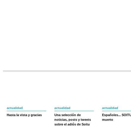
actualidad
actualidad
actualidad
Hasta la vista y gracias
Una selección de
Españoles... SOIT
noticias, posts y tweets
muerto
sobre el adiós de Soitu