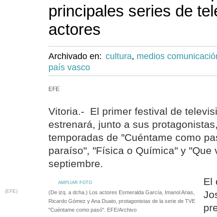
principales series de te
actores
Archivado en:
cultura
,
medios comunicació
país vasco
EFE
Vitoria.- El primer festival de televis
estrenará, junto a sus protagonistas
temporadas de "Cuéntame como pasó
paraíso", "Física o Química" y "Que 
septiembre.
El
AMPLIAR FOTO
(EFE)
Jo
(De izq. a dcha.) Los actores Esmeralda García, Imanol Arias,
Ricardo Gómez y Ana Duato, protagonistas de la serie de TVE
pr
"Cuéntame como pasó". EFE/Archivo