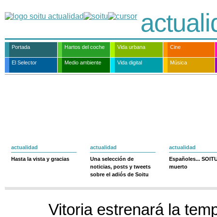
actual
Portada
Hartos del coche
Vida urbana
Cine
El Selector
Medio ambiente
Vida digital
Música
actualidad
actualidad
actualidad
Hasta la vista y gracias
Una selección de
Españoles... SOIT
noticias, posts y tweets
muerto
sobre el adiós de Soitu
Vitoria estrenará la tem