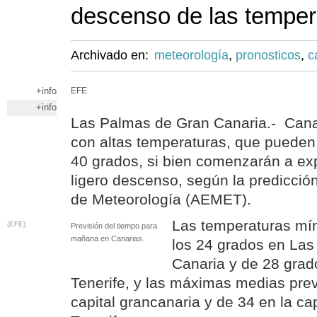
descenso de las temper
Archivado en:
meteorología
,
pronosticos
,
c
+info
EFE
+info
Las Palmas de Gran Canaria.- Can
con altas temperaturas, que pueden 
40 grados, si bien comenzarán a ex
ligero descenso, según la predicción
de Meteorología (AEMET).
Las temperaturas mín
(EFE)
Previsión del tiempo para
mañana en Canarias.
los 24 grados en La
Canaria y de 28 grad
Tenerife, y las máximas medias prev
capital grancanaria y de 34 en la cap