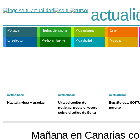
actual
Portada
Hartos del coche
Vida urbana
Cine
El Selector
Medio ambiente
Vida digital
Música
actualidad
actualidad
actualidad
Hasta la vista y gracias
Una selección de
Españoles... SOIT
noticias, posts y tweets
muerto
sobre el adiós de Soitu
Mañana en Canarias co