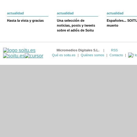
actualidad
actualidad
actualidad
Hasta la vista y gracias
Una selección de
Españoles... SOIT
noticias, posts y tweets
muerto
sobre el adiós de Soitu
Micromedios Digitales S.L.
|
RSS
Qué es soitu.es
|
Quiénes somos
|
Contacto
|