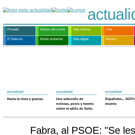
actual
Portada
Hartos del coche
Vida urbana
Cine
El Selector
Medio ambiente
Vida digital
Música
actualidad
actualidad
actualidad
Hasta la vista y gracias
Una selección de
Españoles... SOIT
noticias, posts y tweets
muerto
sobre el adiós de Soitu
Fabra, al PSOE: "Se le