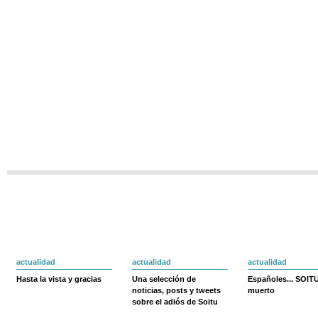
actualidad
actualidad
actualidad
Hasta la vista y gracias
Una selección de
Españoles... SOIT
noticias, posts y tweets
muerto
sobre el adiós de Soitu