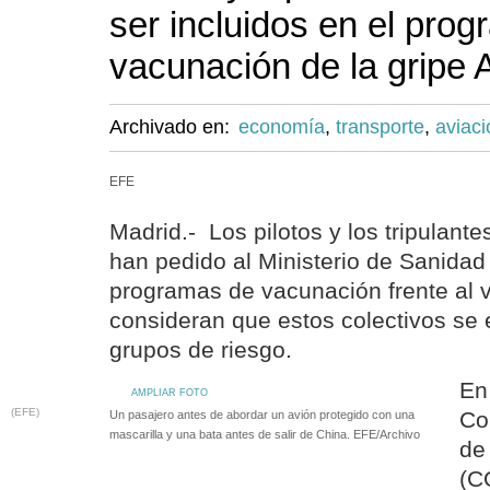
ser incluidos en el pro
vacunación de la gripe 
Archivado en:
economía
,
transporte
,
aviaci
EFE
Madrid.- Los pilotos y los tripulant
han pedido al Ministerio de Sanidad 
programas de vacunación frente al 
consideran que estos colectivos se 
grupos de riesgo.
En
AMPLIAR FOTO
(EFE)
Col
Un pasajero antes de abordar un avión protegido con una
mascarilla y una bata antes de salir de China. EFE/Archivo
de
(C