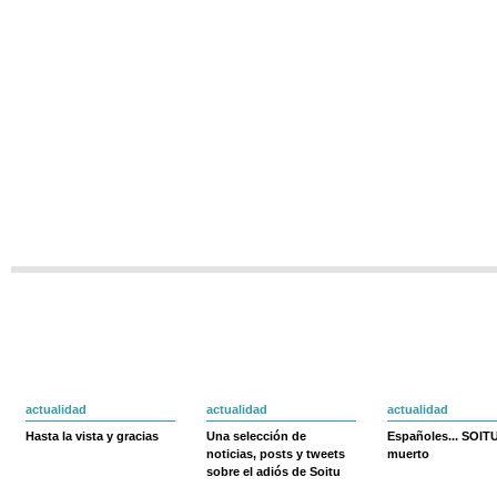
actualidad
actualidad
actualidad
Hasta la vista y gracias
Una selección de
Españoles... SOIT
noticias, posts y tweets
muerto
sobre el adiós de Soitu