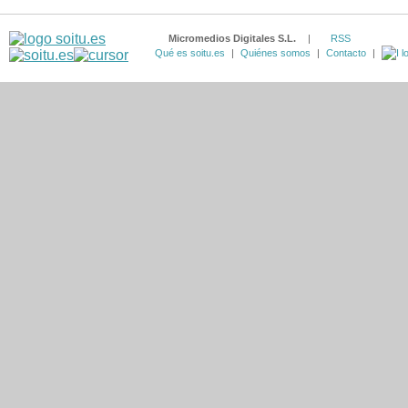
Micromedios Digitales S.L.
|
RSS
Qué es soitu.es
|
Quiénes somos
|
Contacto
|