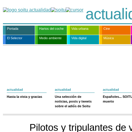
actual
Portada
Hartos del coche
Vida urbana
Cine
El Selector
Medio ambiente
Vida digital
Música
actualidad
actualidad
actualidad
Hasta la vista y gracias
Una selección de
Españoles... SOIT
noticias, posts y tweets
muerto
sobre el adiós de Soitu
Pilotos y tripulantes de