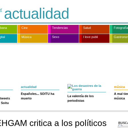
actualidad
rbana
Cine
Tendencias
Salud
Fotografía
ital
Música
Sexo
I love publi
Gastrono
actualidad
música
Españoles... SOITU ha
A mal ti
La valentía de los
 tweets
muerto
música
periodistas
 Soitu
EHGAM critica a los políticos
BUSC