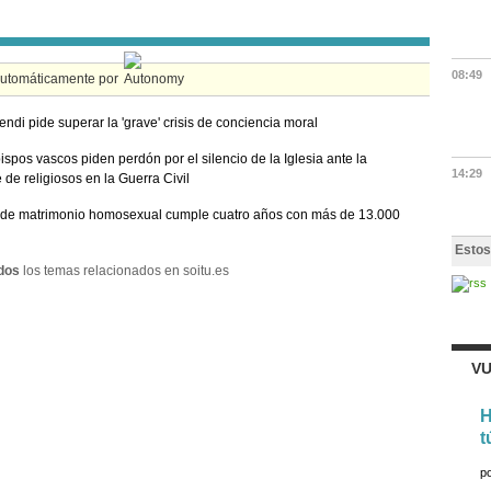
08:49
automáticamente por
ndi pide superar la 'grave' crisis de conciencia moral
ispos vascos piden perdón por el silencio de la Iglesia ante la
14:29
 de religiosos en la Guerra Civil
 de matrimonio homosexual cumple cuatro años con más de 13.000
Estos
dos
los temas relacionados en soitu.es
VU
H
t
p