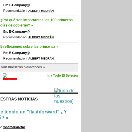
En:
E-Campany@
Recomendación:
ALBERT MEDRÁN
¿Por qué son importantes los 100 primeros
días de gobierno? »
En:
E-Campany@
Recomendación:
ALBERT MEDRÁN
5 reflexiones sobre las primarias »
En:
E-Campany@
Recomendación:
ALBERT MEDRÁN
 son nuestros Selectores »
ir a Todo El Selector
ESTRAS NOTICIAS
e tenido un "flashforward" ¿Y
ú?
»
or
rosamariaartal