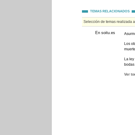
TEMAS RELACIONADOS
Selección de temas realizada 
En soitu.es
Asurme
Los ob
muerte
La ley
bodas
Ver to