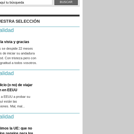
ESTRA SELECCIÓN
alidad
la vista y gracias
es se despide 22 meses
 de iniciar su andadura
ed. Con tristeza pero con
ratitud a todos vosotros.
alidad
licio (o no) de viajar
en en EEUU
 a EEUU a probar su
quí están las
iones. Mal, mal...
alidad
imos la UE: que no
 los regalos para los