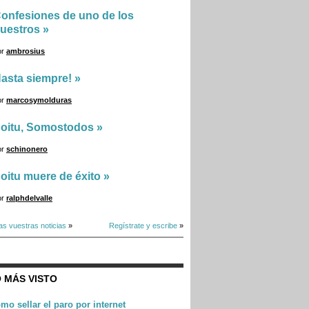
onfesiones de uno de los
uestros
»
or
ambrosius
asta siempre!
»
or
marcosymolduras
oitu, Somostodos
»
or
schinonero
oitu muere de éxito
»
or
ralphdelvalle
as vuestras noticias
»
Regístrate y escribe
»
 MÁS VISTO
mo sellar el paro por internet