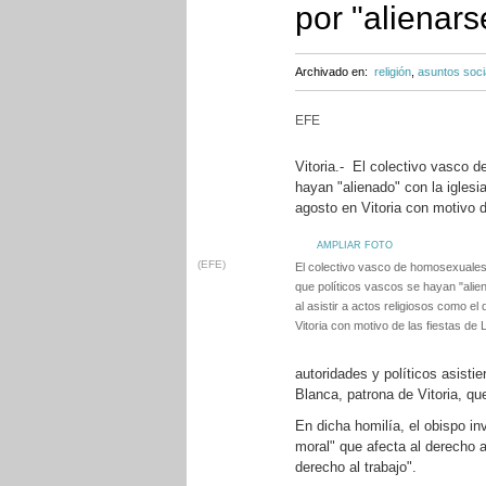
por "alienars
Archivado en:
religión
,
asuntos soci
EFE
Vitoria.- El colectivo vasco
hayan "alienado" con la iglesia
agosto en Vitoria con motivo d
AMPLIAR FOTO
(EFE)
El colectivo vasco de homosexuale
que políticos vascos se hayan "aliena
al asistir a actos religiosos como e
Vitoria con motivo de las fiestas de
autoridades y políticos asistie
Blanca, patrona de Vitoria, qu
En dicha homilía, el obispo in
moral" que afecta al derecho a
derecho al trabajo".