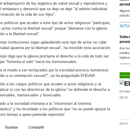
 anteproyecto de ley orgánica de salud sexual y reproductiva y
period
el embarazo y denunció que se deje se deje "al arbitrio individual
Alguno
minación de la vida de sus hijos".
práctic
políticos que acuden a este tipo de actos religiosos "participan,
actu
actos contra la libertad sexual" porque "alienarse con la iglesia
ón a la libertad sexual".
Soitu.
premi
tras instituciones sigan aplaudiendo este tipo de actos no cabe
iudad apuesta por la libertad sexual", ha insistido esta asociación.
A la 'e
medios
po diga que la iglesia proclama el derecho a la vida de todo ser
inglesa
o "fomenta el odio" hacia los homosexuales.
e el miedo a ser rechazados por la sociedad provoca numerosos
bido a su orientación sexual?", se ha preguntado EHGAM.
do a los cargos políticos que acuden a actos religiosos y al
licar si con las directrices de la iglesia "se defiende el derecho a
Un equi
sexuales, transexuales y bisexuales.
08:50
do a la sociedad vitoriana a la "insumisión al sistema
ástico" y ha recordado a los políticos que "no se puede apoyar la
smo tiempo a quien pretende reprimirla".
09:03
Guardar
Compartir