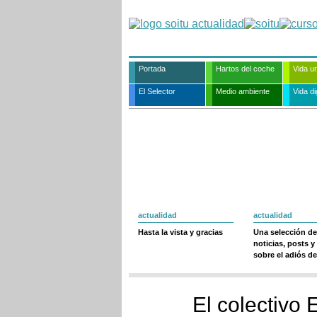
Portada
Hartos del coche
Vida u
El Selector
Medio ambiente
Vida dig
actualidad
actualidad
Hasta la vista y gracias
Una selección de
noticias, posts y
sobre el adiós de
El colectivo 