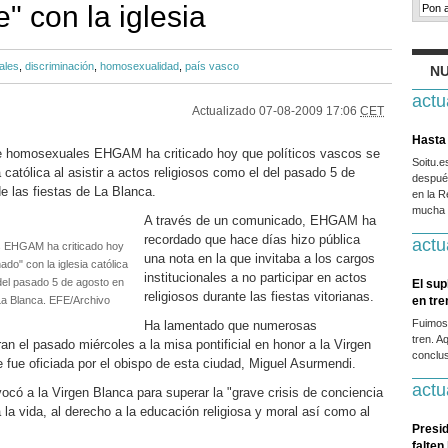
e" con la iglesia
ales
,
discriminación
,
homosexualidad
,
país vasco
NU
actu
Actualizado
07-08-2009 17:06
CET
Hasta 
 de homosexuales EHGAM ha criticado hoy que políticos vascos se
Soitu.
 católica al asistir a actos religiosos como el del pasado 5 de
después
e las fiestas de La Blanca.
en la R
mucha g
A través de un comunicado, EHGAM ha
recordado que hace días hizo pública
actu
s EHGAM ha criticado hoy
una nota en la que invitaba a los cargos
do" con la iglesia católica
institucionales a no participar en actos
l del pasado 5 de agosto en
El sup
religiosos durante las fiestas vitorianas.
 La Blanca. EFE/Archivo
en tr
Fuimos
Ha lamentado que numerosas
tren. A
ran el pasado miércoles a la misa pontificial en honor a la Virgen
conclus
e fue oficiada por el obispo de esta ciudad, Miguel Asurmendi.
actu
vocó a la Virgen Blanca para superar la "grave crisis de conciencia
 la vida, al derecho a la educación religiosa y moral así como al
Presid
falten