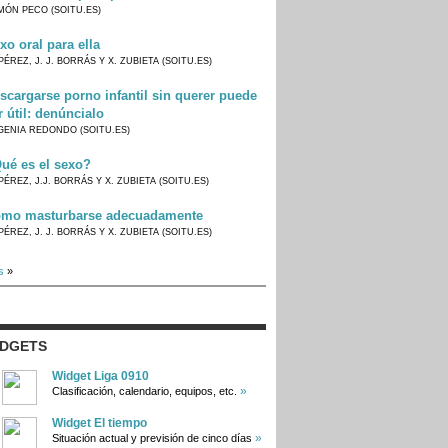
MÓN PECO (SOITU.ES)
xo oral para ella
PÉREZ, J. J. BORRÁS Y X. ZUBIETA (SOITU.ES)
scargarse porno infantil sin querer puede
r útil: denúncialo
GENIA REDONDO (SOITU.ES)
ué es el sexo?
PÉREZ, J.J. BORRÁS Y X. ZUBIETA (SOITU.ES)
mo masturbarse adecuadamente
PÉREZ, J. J. BORRÁS Y X. ZUBIETA (SOITU.ES)
s
»
IDGETS
Widget Liga 0910
»
Clasificación, calendario, equipos, etc.
Widget El tiempo
»
Situación actual y previsión de cinco días