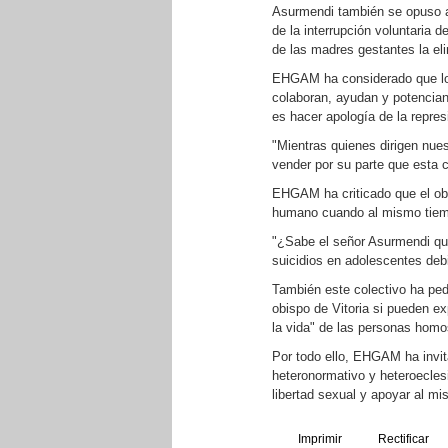
Asurmendi también se opuso al
de la interrupción voluntaria d
de las madres gestantes la eli
EHGAM ha considerado que los 
colaboran, ayudan y potencian 
es hacer apología de la represi
"Mientras quienes dirigen nues
vender por su parte que esta c
EHGAM ha criticado que el obis
humano cuando al mismo tiemp
"¿Sabe el señor Asurmendi qu
suicidios en adolescentes de
También este colectivo ha pedi
obispo de Vitoria si pueden exp
la vida" de las personas homo
Por todo ello, EHGAM ha invita
heteronormativo y heteroeclesi
libertad sexual y apoyar al mi
Imprimir
Rectificar