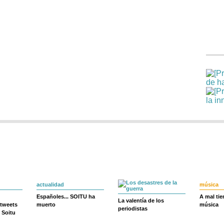
actualidad
música
Españoles... SOITU ha
A mal ti
La valentía de los
 tweets
muerto
música
periodistas
 Soitu