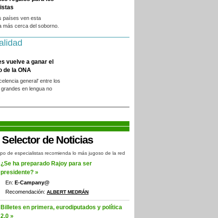
istas
s países ven esta
a más cerca del soborno.
alidad
es vuelve a ganar el
o de la ONA
xcelencia general' entre los
 grandes en lengua no
.
po de especialistas recomienda lo más jugoso de la red
¿Se ha preparado Rajoy para ser
presidente? »
En:
E-Campany@
Recomendación:
ALBERT MEDRÁN
Billetes en primera, eurodiputados y política
2.0 »