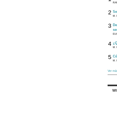
RA
2
Se
M. 
3
De
se
EU
4
¿Q
M. 
5
Có
M. 
Ver má
W