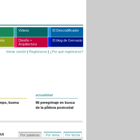
Vídeos
El Descodificador
mía
Diseño +
El blog de Gervasio
Arquitectura
Iniciar sesión
|
Registrarse
|
¿Por qué registrarse?
actualidad
empo, buena
Mi peregrinaje en busca
de la píldora postcoital
AR
Por palabras
Por tema
Por fecha