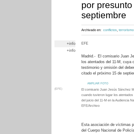
por presunto
septiembre
Archivado en:
conflictos
,
terrorismo
+info
EFE
+info
Madrid.- El comisario Juan J
los atentados del 11-M, cuya d
testimonio y omisión del deber
citado el próximo 15 de septi
AMPLIAR FOTO
(EFE)
El comisario Juan Jesús Sánchez M
cuando tuvieron lugar los atentados
del juicio del 11-M en la Audiencia N
EFE/Archivo
Esta asociación de víctimas p
del Cuerpo Nacional de Policí