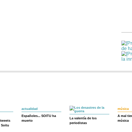
actualidad
música
Españoles... SOITU ha
A mal ti
La valentía de los
 tweets
muerto
música
periodistas
 Soitu