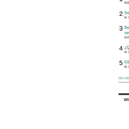
RA
2
Se
M. 
3
De
se
EU
4
¿Q
M. 
5
Có
M. 
Ver má
W