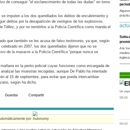
tivo de conseguir "el esclarecimiento de todas las dudas" en torno
period
Alguno
e se imputen a los dos querellados los delitos de encubrimiento y
práctic
uir delitos por la desaparición de vestigios de los explosivos,
actu
le Téllez, y por no remitirlos a la Policía Científica como manda el
Soitu.
ado que también se les acusa de falso testimonio, ya que, según
premi
-M celebrado en 2007, los dos querellados dijeron que no se
A la 'e
sivo de la masacre a la Policía Científica "porque nunca se
medios
inglesa
 mañana es la perito policial cuyas funciones como encargada de
y analizar las muestras recogidas, aunque De Pablo ha intentado
én al 15 de septiembre, para evitar que pueda intercambiar
zano, según ha dicho.
Un equi
Guardar
Compartir
08:50
automáticamente por
09:03