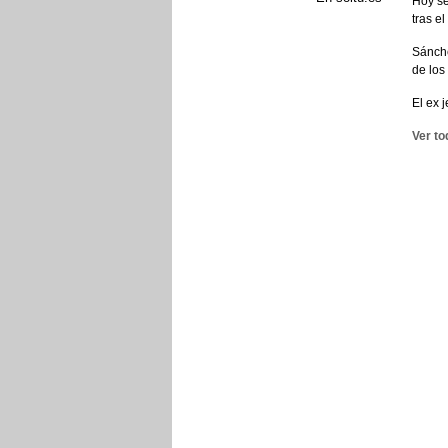
Hoy se
tras e
Sánche
de los
El ex 
Ver to