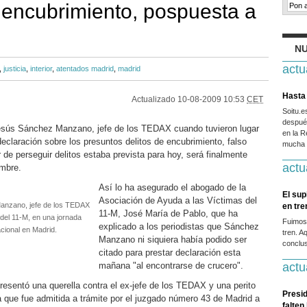
 encubrimiento, pospuesta a
NU
actu
,
justicia
,
interior
,
atentados madrid
,
madrid
Hasta 
Actualizado
10-08-2009 10:53
CET
Soitu.
después
esús Sánchez Manzano, jefe de los TEDAX cuando tuvieron lugar
en la R
eclaración sobre los presuntos delitos de encubrimiento, falso
mucha g
 de perseguir delitos estaba prevista para hoy, será finalmente
actu
embre.
Así lo ha asegurado el abogado de la
El sup
Asociación de Ayuda a las Víctimas del
anzano, jefe de los TEDAX
en tr
11-M, José María de Pablo, que ha
 del 11-M, en una jornada
Fuimos
explicado a los periodistas que Sánchez
acional en Madrid.
tren. A
Manzano ni siquiera había podido ser
conclus
citado para prestar declaración esta
mañana "al encontrarse de crucero".
actu
resentó una querella contra el ex-jefe de los TEDAX y una perito
Presid
a que fue admitida a trámite por el juzgado número 43 de Madrid a
falten