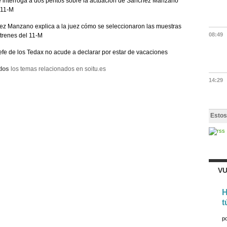
 interroga a dos peritos sobre la actuación de Sánchez Manzano
l 11-M
z Manzano explica a la juez cómo se seleccionaron las muestras
08:49
 trenes del 11-M
jefe de los Tedax no acude a declarar por estar de vacaciones
dos
los temas relacionados en soitu.es
14:29
Estos
VU
H
t
p