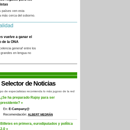
istas
s países ven esta
a más cerca del soborno.
alidad
es vuelve a ganar el
o de la ONA
xcelencia general' entre los
 grandes en lengua no
.
po de especialistas recomienda lo más jugoso de la red
¿Se ha preparado Rajoy para ser
presidente? »
En:
E-Campany@
Recomendación:
ALBERT MEDRÁN
Billetes en primera, eurodiputados y política
2.0 »