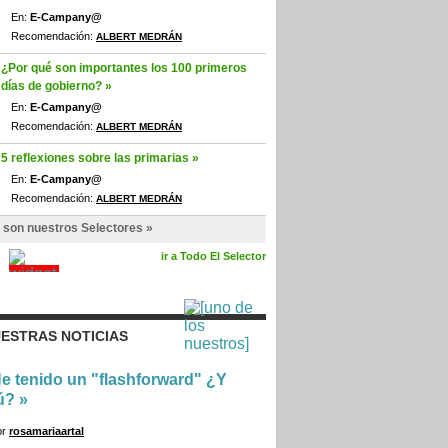
En:
E-Campany@
Recomendación:
ALBERT MEDRÁN
¿Por qué son importantes los 100 primeros
días de gobierno? »
En:
E-Campany@
Recomendación:
ALBERT MEDRÁN
5 reflexiones sobre las primarias »
En:
E-Campany@
Recomendación:
ALBERT MEDRÁN
 son nuestros Selectores »
ir a Todo El Selector
ESTRAS NOTICIAS
e tenido un "flashforward" ¿Y
ú?
»
or
rosamariaartal