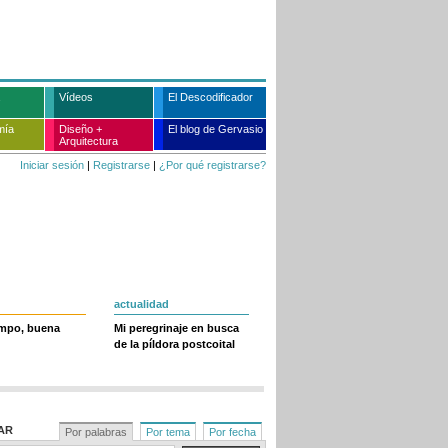
Vídeos
El Descodificador
mía
Diseño +
El blog de Gervasio
Arquitectura
Iniciar sesión
|
Registrarse
|
¿Por qué registrarse?
actualidad
empo, buena
Mi peregrinaje en busca
de la píldora postcoital
AR
Por palabras
Por tema
Por fecha