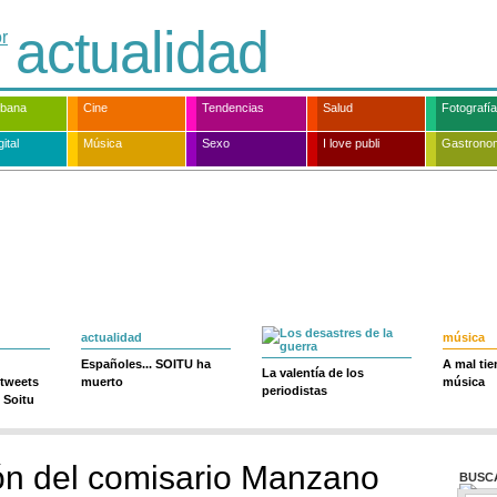
actualidad
rbana
Cine
Tendencias
Salud
Fotografía
ital
Música
Sexo
I love publi
Gastrono
actualidad
música
Españoles... SOITU ha
A mal ti
La valentía de los
 tweets
muerto
música
periodistas
 Soitu
ón del comisario Manzano
BUSC