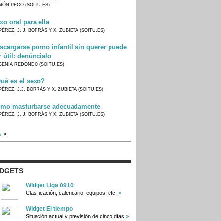
MÓN PECO (SOITU.ES)
xo oral para ella
PÉREZ, J. J. BORRÁS Y X. ZUBIETA (SOITU.ES)
scargarse porno infantil sin querer puede
r útil: denúncialo
GENIA REDONDO (SOITU.ES)
ué es el sexo?
PÉREZ, J.J. BORRÁS Y X. ZUBIETA (SOITU.ES)
mo masturbarse adecuadamente
PÉREZ, J. J. BORRÁS Y X. ZUBIETA (SOITU.ES)
s
»
IDGETS
Widget Liga 0910
»
Clasificación, calendario, equipos, etc.
Widget El tiempo
»
Situación actual y previsión de cinco días