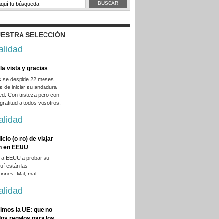
ESTRA SELECCIÓN
alidad
la vista y gracias
es se despide 22 meses
 de iniciar su andadura
ed. Con tristeza pero con
ratitud a todos vosotros.
alidad
licio (o no) de viajar
en en EEUU
 a EEUU a probar su
quí están las
iones. Mal, mal...
alidad
imos la UE: que no
 los regalos para los