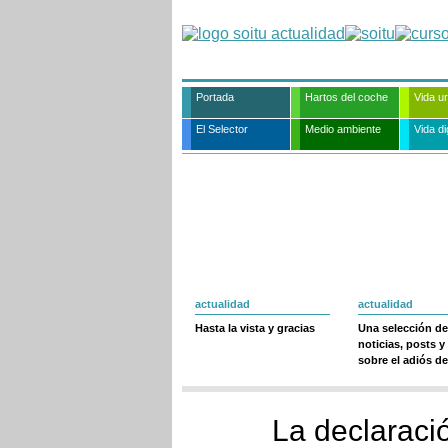
Portada
Hartos del coche
Vida u
El Selector
Medio ambiente
Vida dig
actualidad
actualidad
Hasta la vista y gracias
Una selección de
noticias, posts y
sobre el adiós de
La declaraci