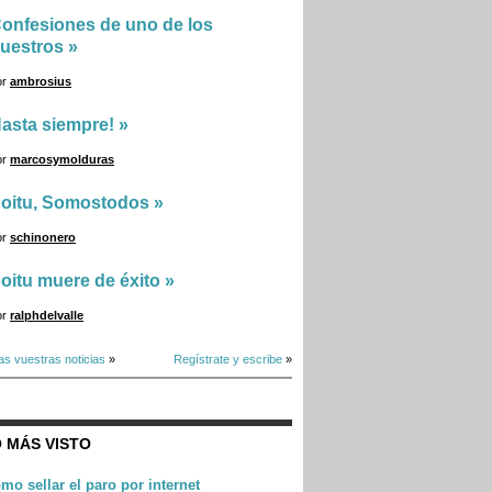
onfesiones de uno de los
uestros
»
or
ambrosius
asta siempre!
»
or
marcosymolduras
oitu, Somostodos
»
or
schinonero
oitu muere de éxito
»
or
ralphdelvalle
as vuestras noticias
»
Regístrate y escribe
»
 MÁS VISTO
mo sellar el paro por internet