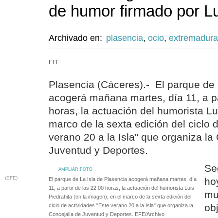
de humor firmado por Lu
Archivado en:
plasencia
,
ocio
,
extremadura
EFE
Plasencia (Cáceres).- El parque de 
acogerá mañana martes, día 11, a pa
horas, la actuación del humorista Lui
marco de la sexta edición del ciclo 
verano 20 a la Isla" que organiza la
Juventud y Deportes.
Se
AMPLIAR FOTO
(EFE)
ho
El parque de La Isla de Plasencia acogerá mañana martes, día
11, a partir de las 22:00 horas, la actuación del humorista Luis
mun
Piedrahita (en la imagen), en el marco de la sexta edición del
ob
ciclo de actividades "Este verano 20 a la Isla" que organiza la
Concejalía de Juventud y Deportes. EFE/Archivo