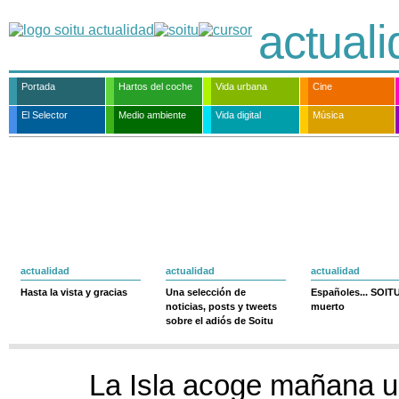
actual
Portada
Hartos del coche
Vida urbana
Cine
El Selector
Medio ambiente
Vida digital
Música
actualidad
actualidad
actualidad
Hasta la vista y gracias
Una selección de
Españoles... SOIT
noticias, posts y tweets
muerto
sobre el adiós de Soitu
La Isla acoge mañana u