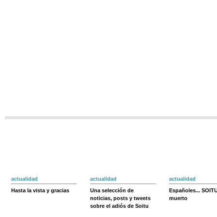
actualidad
actualidad
actualidad
Hasta la vista y gracias
Una selección de
Españoles... SOIT
noticias, posts y tweets
muerto
sobre el adiós de Soitu