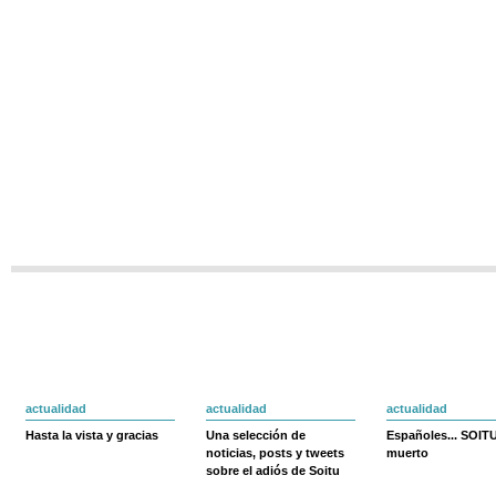
actualidad
actualidad
actualidad
Hasta la vista y gracias
Una selección de
Españoles... SOIT
noticias, posts y tweets
muerto
sobre el adiós de Soitu