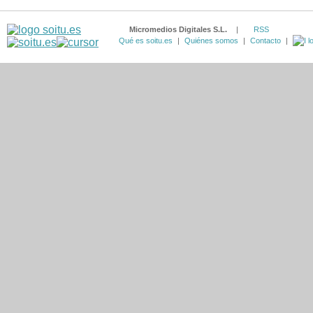
Micromedios Digitales S.L.
|
RSS
Qué es soitu.es
|
Quiénes somos
|
Contacto
|