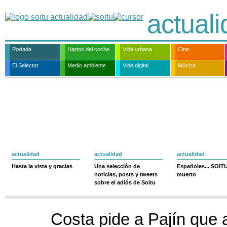
actual
Portada
Hartos del coche
Vida urbana
Cine
El Selector
Medio ambiente
Vida digital
Música
actualidad
actualidad
actualidad
Hasta la vista y gracias
Una selección de
Españoles... SOIT
noticias, posts y tweets
muerto
sobre el adiós de Soitu
Costa pide a Pajín que