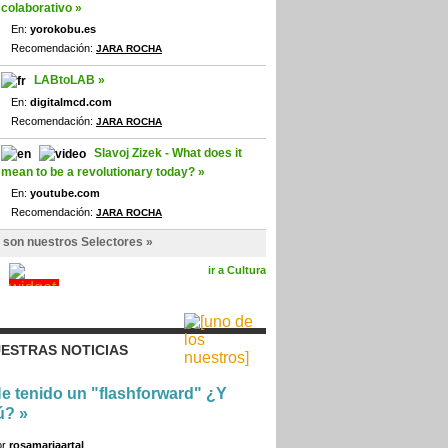
colaborativo »
En:
yorokobu.es
Recomendación:
JARA ROCHA
LABtoLAB »
En:
digitalmcd.com
Recomendación:
JARA ROCHA
Slavoj Zizek - What does it
mean to be a revolutionary today? »
En:
youtube.com
Recomendación:
JARA ROCHA
 son nuestros Selectores »
ir a Cultura
ESTRAS NOTICIAS
e tenido un "flashforward" ¿Y
ú?
»
or
rosamariaartal