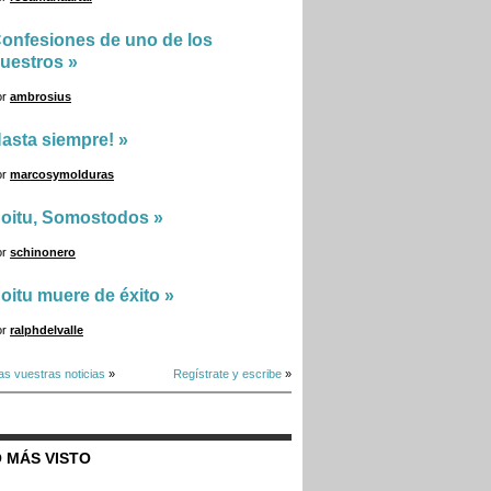
onfesiones de uno de los
uestros
»
or
ambrosius
asta siempre!
»
or
marcosymolduras
oitu, Somostodos
»
or
schinonero
oitu muere de éxito
»
or
ralphdelvalle
as vuestras noticias
»
Regístrate y escribe
»
 MÁS VISTO