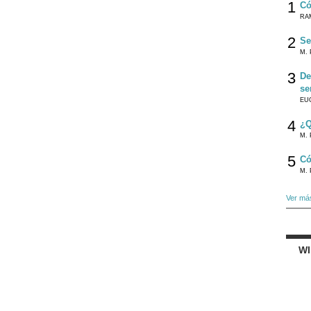
1
Có
RA
2
Se
M. 
3
De
se
EU
4
¿Q
M. 
5
Có
M. 
Ver má
W