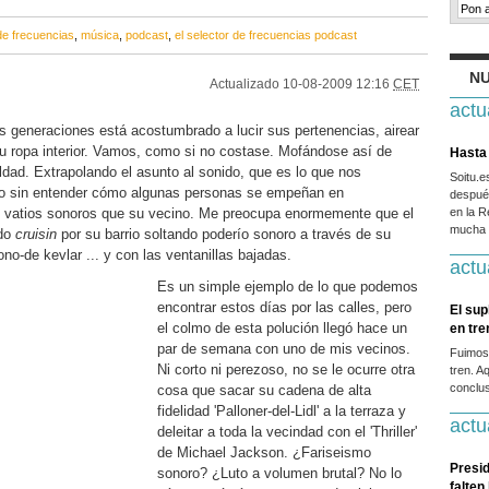
 de frecuencias
,
música
,
podcast
,
el selector de frecuencias podcast
NU
Actualizado
10-08-2009 12:16
CET
actu
 generaciones está acostumbrado a lucir sus pertenencias, airear
u ropa interior. Vamos, como si no costase. Mofándose así de
Hasta 
dad. Extrapolando el asunto al sonido, que es lo que nos
Soitu.
igo sin entender cómo algunas personas se empeñan en
después
 vatios sonoros que su vecino. Me preocupa enormemente que el
en la R
mucha g
ndo
cruisin
por su barrio soltando poderío sonoro a través de su
o-de kevlar ... y con las ventanillas bajadas.
actu
Es un simple ejemplo de lo que podemos
encontrar estos días por las calles, pero
El sup
el colmo de esta polución llegó hace un
en tr
par de semana con uno de mis vecinos.
Fuimos
Ni corto ni perezoso, no se le ocurre otra
tren. A
conclus
cosa que sacar su cadena de alta
fidelidad 'Palloner-del-Lidl' a la terraza y
actu
deleitar a toda la vecindad con el 'Thriller'
de Michael Jackson. ¿Fariseismo
Presid
sonoro? ¿Luto a volumen brutal? No lo
falten