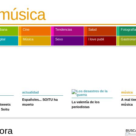
música
rbana
Cine
Tendencias
Salud
Fotografía
ital
Música
Sexo
I love publi
Gastrono
actualidad
música
Españoles... SOITU ha
A mal ti
La valentía de los
 tweets
muerto
música
periodistas
 Soitu
ora
BUSC