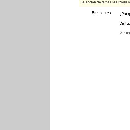
Selección de temas realizada 
En soitu.es
¿Por q
Disfru
Ver to