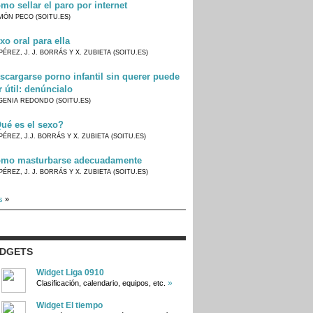
mo sellar el paro por internet
MÓN PECO (SOITU.ES)
xo oral para ella
PÉREZ, J. J. BORRÁS Y X. ZUBIETA (SOITU.ES)
scargarse porno infantil sin querer puede
r útil: denúncialo
GENIA REDONDO (SOITU.ES)
ué es el sexo?
PÉREZ, J.J. BORRÁS Y X. ZUBIETA (SOITU.ES)
mo masturbarse adecuadamente
PÉREZ, J. J. BORRÁS Y X. ZUBIETA (SOITU.ES)
s
»
IDGETS
Widget Liga 0910
»
Clasificación, calendario, equipos, etc.
Widget El tiempo