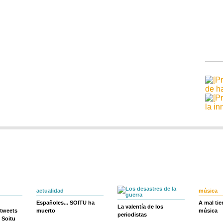
actualidad
música
Españoles... SOITU ha
A mal ti
La valentía de los
 tweets
muerto
música
periodistas
 Soitu