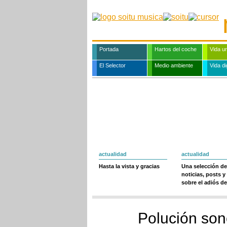
Portada
Hartos del coche
Vida u
El Selector
Medio ambiente
Vida dig
actualidad
actualidad
Hasta la vista y gracias
Una selección de
noticias, posts y
sobre el adiós de
Polución son