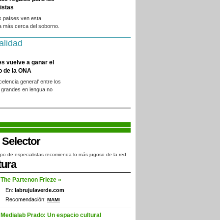
istas
s países ven esta
a más cerca del soborno.
alidad
es vuelve a ganar el
o de la ONA
xcelencia general' entre los
 grandes en lengua no
.
po de especialistas recomienda lo más jugoso de la red
tura
The Partenon Frieze »
En:
labrujulaverde.com
Recomendación:
MAMI
Medialab Prado: Un espacio cultural