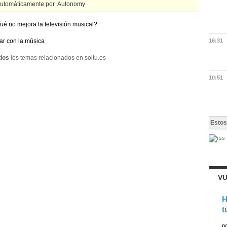
automáticamente por
ué no mejora la televisión musical?
tar con la música
16:31
dos
los temas relacionados en soitu.es
10:51
Estos
VU
H
t
p