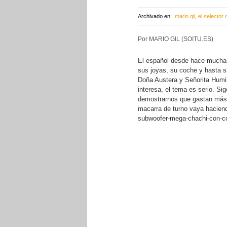
Archivado en:
mario gil
,
el selector
Por MARIO GIL (SOITU.ES)
El español desde hace muchas
sus joyas, su coche y hasta s
Doña Austera y Señorita Humil
interesa, el tema es serio. S
demostrarnos que gastan más
macarra de turno vaya hacie
subwoofer-mega-chachi-con-con