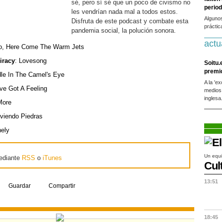
sé, pero sí sé que un poco de civismo no
period
les vendrían nada mal a todos estos.
Alguno
Disfruta de este podcast y combate esta
práctic
pandemia social, la polución sonora.
actu
no, Here Come The Warm Jets
iracy
: Lovesong
Soitu.
premi
dle In The Camel's Eye
A la 'e
I've Got A Feeling
medios
inglesa
More
oviendo Piedras
nely
Un equi
ediante
RSS
o
iTunes
Cul
13:51
Guardar
Compartir
18:45