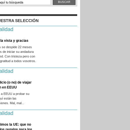
ESTRA SELECCIÓN
alidad
la vista y gracias
es se despide 22 meses
 de iniciar su andadura
ed. Con tristeza pero con
ratitud a todos vosotros.
alidad
licio (o no) de viajar
en en EEUU
 a EEUU a probar su
quí están las
iones. Mal, mal...
alidad
imos la UE: que no
 los regalos para los