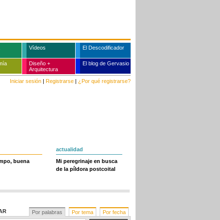
Vídeos
El Descodificador
mía
Diseño +
El blog de Gervasio
Arquitectura
Iniciar sesión
|
Registrarse
|
¿Por qué registrarse?
actualidad
empo, buena
Mi peregrinaje en busca
de la píldora postcoital
AR
Por palabras
Por tema
Por fecha