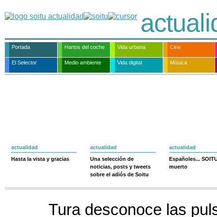
actual
Portada
Hartos del coche
Vida urbana
Cine
El Selector
Medio ambiente
Vida digital
Música
actualidad
actualidad
actualidad
Hasta la vista y gracias
Una selección de
Españoles... SOIT
noticias, posts y tweets
muerto
sobre el adiós de Soitu
Tura desconoce las pul