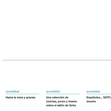
actualidad
actualidad
actualidad
Hasta la vista y gracias
Una selección de
Españoles... SOIT
noticias, posts y tweets
muerto
sobre el adiós de Soitu