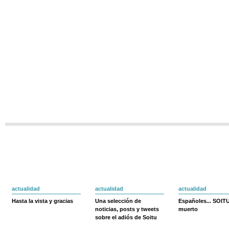
actualidad
actualidad
actualidad
Hasta la vista y gracias
Una selección de
Españoles... SOIT
noticias, posts y tweets
muerto
sobre el adiós de Soitu