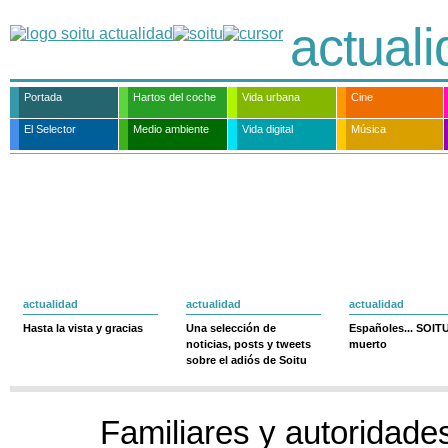
actual
Portada
Hartos del coche
Vida urbana
Cine
El Selector
Medio ambiente
Vida digital
Música
actualidad
actualidad
actualidad
Hasta la vista y gracias
Una selección de
Españoles... SOIT
noticias, posts y tweets
muerto
sobre el adiós de Soitu
Familiares y autoridade