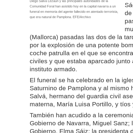
Diego Salvá Lezáun y las principales autoridades de la
Sá
Comunidad Foral han asistido hoy en la capital navarra a un
de 
funeral en memoria del agente fallecido en atentado terrorista,
que era natural de Pamplona. EFE/Archivo
pa
mu
(Mallorca) pasadas las dos de la ta
por la explosión de una potente bo
coche patrulla en el que se encontr
civiles y que estaba aparcado junto 
instituto armado.
El funeral se ha celebrado en la igl
Saturnino de Pamplona y al mismo h
Salvá, hermano del guardia civil ase
materna, María Luisa Portillo, y tíos
También han acudido a la ceremonia
Gobierno de Navarra, Miguel Sanz; 
Gobierno, Elma Sáiz; la presidenta 