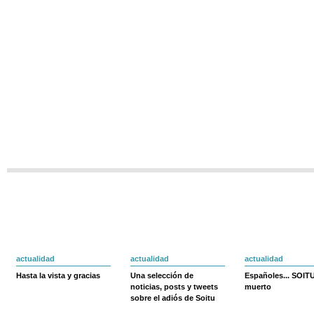
actualidad
actualidad
actualidad
Hasta la vista y gracias
Una selección de
Españoles... SOIT
noticias, posts y tweets
muerto
sobre el adiós de Soitu