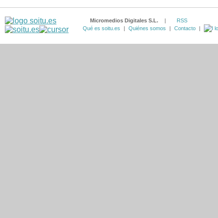
Micromedios Digitales S.L.
|
RSS
Qué es soitu.es
|
Quiénes somos
|
Contacto
|