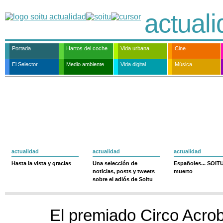
actual
Portada
Hartos del coche
Vida urbana
Cine
El Selector
Medio ambiente
Vida digital
Música
actualidad
actualidad
actualidad
Hasta la vista y gracias
Una selección de
Españoles... SOIT
noticias, posts y tweets
muerto
sobre el adiós de Soitu
El premiado Circo Acro