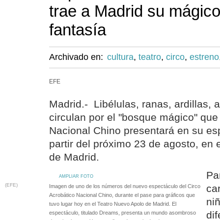
trae a Madrid su mágic
fantasía
Archivado en:
cultura
,
teatro
,
circo
,
estreno
EFE
Madrid.- Libélulas, ranas, ardillas,
circulan por el "bosque mágico" que 
Nacional Chino presentará en su es
partir del próximo 23 de agosto, en 
de Madrid.
Pa
AMPLIAR FOTO
(EFE)
ca
Imagen de uno de los números del nuevo espectáculo del Circo
Acrobático Nacional Chino, durante el pase para gráficos que
ni
tuvo lugar hoy en el Teatro Nuevo Apolo de Madrid. El
di
espectáculo, titulado Dreams, presenta un mundo asombroso