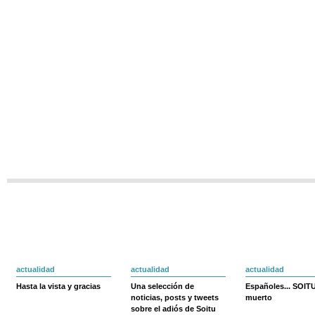
actualidad
actualidad
actualidad
Hasta la vista y gracias
Una selección de
Españoles... SOIT
noticias, posts y tweets
muerto
sobre el adiós de Soitu