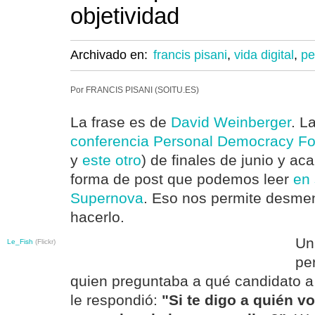
objetividad
Archivado en:
francis pisani
,
vida digital
,
pe
Por FRANCIS PISANI (SOITU.ES)
La frase es de
David Weinberger
. L
conferencia Personal Democracy F
y
este otro
) de finales de junio y ac
forma de post que podemos leer
en 
Supernova
. Eso nos permite desmen
hacerlo.
Un
Le_Fish
(Flickr)
pe
quien preguntaba a qué candidato a
le respondió:
"Si te digo a quién 