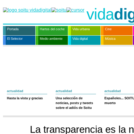
vida
dig
Portada
Hartos del coche
Vida urbana
Cine
El Selector
Medio ambiente
Vida digital
Música
actualidad
actualidad
actualidad
Hasta la vista y gracias
Una selección de
Españoles... SOIT
noticias, posts y tweets
muerto
sobre el adiós de Soitu
La transparencia es la 