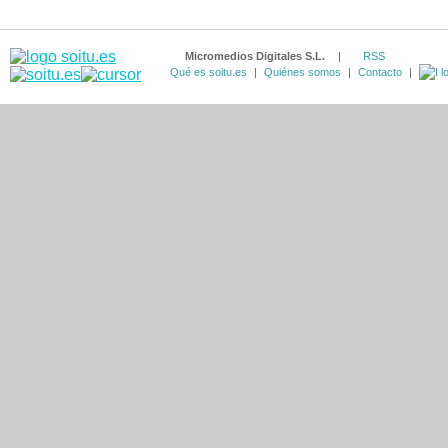
Micromedios Digitales S.L.
|
RSS
Qué es soitu.es
|
Quiénes somos
|
Contacto
|