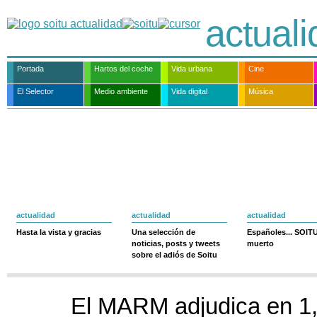
actual
Portada
Hartos del coche
Vida urbana
Cine
El Selector
Medio ambiente
Vida digital
Música
actualidad
actualidad
actualidad
Hasta la vista y gracias
Una selección de
Españoles... SOIT
noticias, posts y tweets
muerto
sobre el adiós de Soitu
El MARM adjudica en 1,8