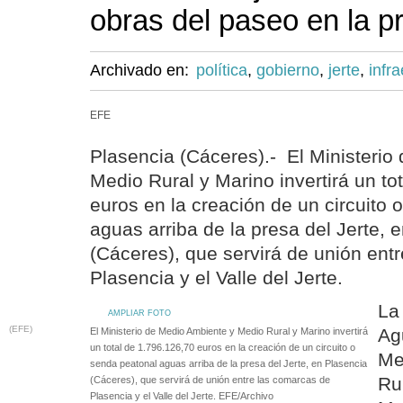
obras del paseo en la pr
Archivado en:
política
,
gobierno
,
jerte
,
infr
EFE
Plasencia (Cáceres).- El Ministerio
Medio Rural y Marino invertirá un to
euros en la creación de un circuito 
aguas arriba de la presa del Jerte, 
(Cáceres), que servirá de unión ent
Plasencia y el Valle del Jerte.
La
AMPLIAR FOTO
(EFE)
Ag
El Ministerio de Medio Ambiente y Medio Rural y Marino invertirá
un total de 1.796.126,70 euros en la creación de un circuito o
Me
senda peatonal aguas arriba de la presa del Jerte, en Plasencia
Ru
(Cáceres), que servirá de unión entre las comarcas de
Plasencia y el Valle del Jerte. EFE/Archivo