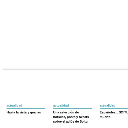
actualidad
actualidad
actualidad
Hasta la vista y gracias
Una selección de
Españoles... SOIT
noticias, posts y tweets
muerto
sobre el adiós de Soitu