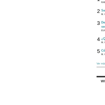
RA
2
Se
M. 
3
De
se
EU
4
¿Q
M. 
5
Có
M. 
Ver má
W