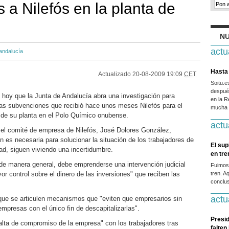
 a Nilefós en la planta de
NU
actu
andalucía
Hasta 
Actualizado
20-08-2009 19:09
CET
Soitu.
después
oy que la Junta de Andalucía abra una investigación para
en la R
 las subvenciones que recibió hace unos meses Nilefós para el
mucha g
 de su planta en el Polo Químico onubense.
actu
el comité de empresa de Nilefós, José Dolores González,
n es necesaria para solucionar la situación de los trabajadores de
El sup
ad, siguen viviendo una incertidumbre.
en tr
 de manera general, debe emprenderse una intervención judicial
Fuimos
r control sobre el dinero de las inversiones" que reciben las
tren. A
conclus
actu
que se articulen mecanismos que "eviten que empresarios sin
empresas con el único fin de descapitalizarlas".
Presid
 falta de compromiso de la empresa" con los trabajadores tras
falten