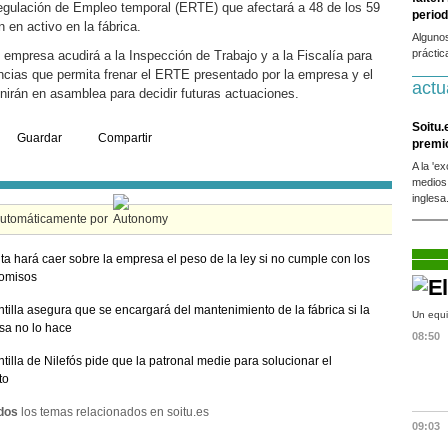
egulación de Empleo temporal (ERTE) que afectará a 48 de los 59
period
 en activo en la fábrica.
Alguno
práctic
 empresa acudirá a la Inspección de Trabajo y a la Fiscalía para
ncias que permita frenar el ERTE presentado por la empresa y el
actu
nirán en asamblea para decidir futuras actuaciones.
Soitu.
Guardar
Compartir
premi
A la 'e
medios
inglesa
automáticamente por
ta hará caer sobre la empresa el peso de la ley si no cumple con los
omisos
ntilla asegura que se encargará del mantenimiento de la fábrica si la
Un equi
a no lo hace
08:50
ntilla de Nilefós pide que la patronal medie para solucionar el
to
dos
los temas relacionados en soitu.es
09:03