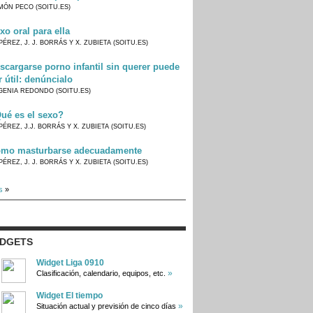
MÓN PECO (SOITU.ES)
xo oral para ella
PÉREZ, J. J. BORRÁS Y X. ZUBIETA (SOITU.ES)
scargarse porno infantil sin querer puede
r útil: denúncialo
GENIA REDONDO (SOITU.ES)
ué es el sexo?
PÉREZ, J.J. BORRÁS Y X. ZUBIETA (SOITU.ES)
mo masturbarse adecuadamente
PÉREZ, J. J. BORRÁS Y X. ZUBIETA (SOITU.ES)
s
»
IDGETS
Widget Liga 0910
»
Clasificación, calendario, equipos, etc.
Widget El tiempo
»
Situación actual y previsión de cinco días