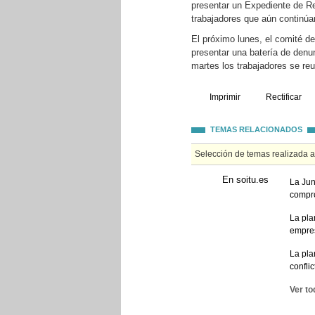
presentar un Expediente de R
trabajadores que aún continúan
El próximo lunes, el comité de
presentar una batería de denu
martes los trabajadores se reu
Imprimir
Rectificar
TEMAS RELACIONADOS
Selección de temas realizada 
En soitu.es
La Jun
compr
La pla
empres
La pla
conflic
Ver to