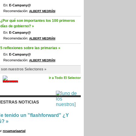
En:
E-Campany@
Recomendación:
ALBERT MEDRÁN
¿Por qué son importantes los 100 primeros
días de gobierno? »
En:
E-Campany@
Recomendación:
ALBERT MEDRÁN
5 reflexiones sobre las primarias »
En:
E-Campany@
Recomendación:
ALBERT MEDRÁN
 son nuestros Selectores »
ir a Todo El Selector
ESTRAS NOTICIAS
e tenido un "flashforward" ¿Y
ú?
»
or
rosamariaartal