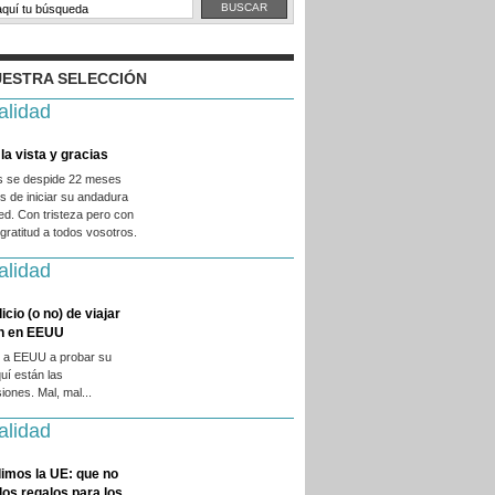
ESTRA SELECCIÓN
alidad
la vista y gracias
es se despide 22 meses
 de iniciar su andadura
ed. Con tristeza pero con
ratitud a todos vosotros.
alidad
licio (o no) de viajar
en en EEUU
 a EEUU a probar su
quí están las
iones. Mal, mal...
alidad
imos la UE: que no
 los regalos para los