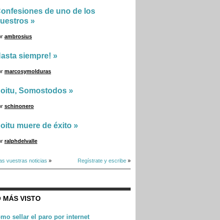
onfesiones de uno de los
uestros
»
or
ambrosius
asta siempre!
»
or
marcosymolduras
oitu, Somostodos
»
or
schinonero
oitu muere de éxito
»
or
ralphdelvalle
as vuestras noticias
»
Regístrate y escribe
»
 MÁS VISTO
mo sellar el paro por internet