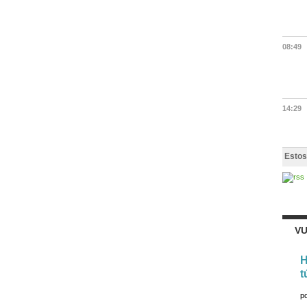
08:49
14:29
Estos
VU
H
t
p