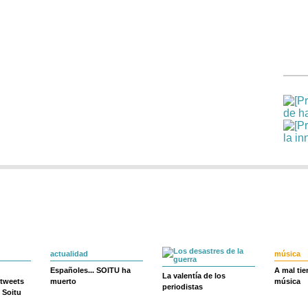
actualidad
música
Españoles... SOITU ha
A mal ti
La valentía de los
 tweets
muerto
música
periodistas
 Soitu