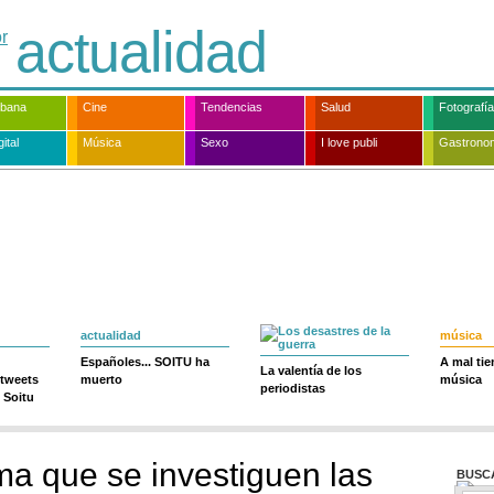
actualidad
rbana
Cine
Tendencias
Salud
Fotografía
ital
Música
Sexo
I love publi
Gastrono
actualidad
música
Españoles... SOITU ha
A mal ti
La valentía de los
 tweets
muerto
música
periodistas
 Soitu
a que se investiguen las
BUSC