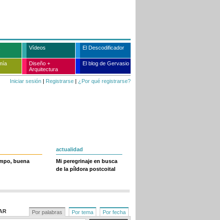
Vídeos
El Descodificador
mía
Diseño +
El blog de Gervasio
Arquitectura
Iniciar sesión
|
Registrarse
|
¿Por qué registrarse?
actualidad
empo, buena
Mi peregrinaje en busca
de la píldora postcoital
AR
Por palabras
Por tema
Por fecha