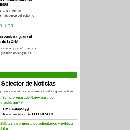
istas
s países ven esta
a más cerca del soborno.
alidad
es vuelve a ganar el
o de la ONA
xcelencia general' entre los
 grandes en lengua no
.
po de especialistas recomienda lo más jugoso de la red
¿Se ha preparado Rajoy para ser
presidente? »
En:
E-Campany@
Recomendación:
ALBERT MEDRÁN
Billetes en primera, eurodiputados y política
2.0 »