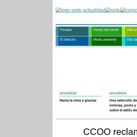
Portada
Hartos del coche
Vida u
El Selector
Medio ambiente
Vida dig
actualidad
actualidad
Hasta la vista y gracias
Una selección de
noticias, posts y
sobre el adiós de
CCOO reclam