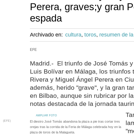
Perera, graves;y gran P
espada
Archivado en:
cultura
,
toros
,
resumen de la
EFE
Madrid.- El triunfo de José Tomás y
Luis Bolívar en Málaga, los triunfo
Rivera y Miguel Ángel Perera en Ciu
además, herido "grave", y la gran t
en Bilbao, aunque sin rubricar por l
notas destacada de la jornada tauri
Ta
AMPLIAR FOTO
(EFE)
la
El diestro José Tomás abandona la plaza a pie tras cortar tres
orejas tras la corrida de la Feria de Málaga celebrada hoy en la
"m
plaza de toros de la Malagueta.