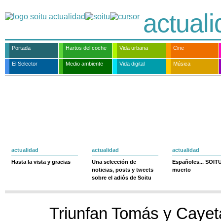
actual
Portada
Hartos del coche
Vida urbana
Cine
El Selector
Medio ambiente
Vida digital
Música
actualidad
actualidad
actualidad
Hasta la vista y gracias
Una selección de
Españoles... SOIT
noticias, posts y tweets
muerto
sobre el adiós de Soitu
Triunfan Tomás y Cayeta