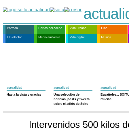
actual
Portada
Hartos del coche
Vida urbana
Cine
El Selector
Medio ambiente
Vida digital
Música
actualidad
actualidad
actualidad
Hasta la vista y gracias
Una selección de
Españoles... SOIT
noticias, posts y tweets
muerto
sobre el adiós de Soitu
Intervenidos 500 kilos 