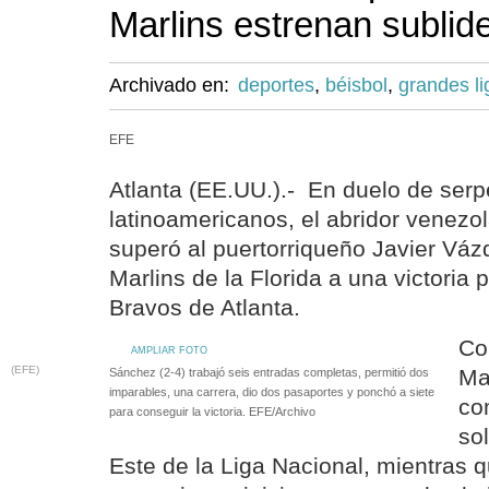
Marlins estrenan sublid
Archivado en:
deportes
,
béisbol
,
grandes li
EFE
Atlanta (EE.UU.).- En duelo de serp
latinoamericanos, el abridor venez
superó al puertorriqueño Javier Vázq
Marlins de la Florida a una victoria 
Bravos de Atlanta.
Con
AMPLIAR FOTO
(EFE)
Ma
Sánchez (2-4) trabajó seis entradas completas, permitió dos
imparables, una carrera, dio dos pasaportes y ponchó a siete
co
para conseguir la victoria. EFE/Archivo
sol
Este de la Liga Nacional, mientras q