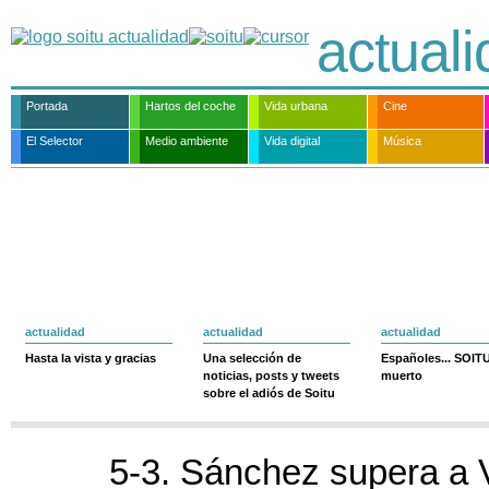
actual
Portada
Hartos del coche
Vida urbana
Cine
El Selector
Medio ambiente
Vida digital
Música
actualidad
actualidad
actualidad
Hasta la vista y gracias
Una selección de
Españoles... SOIT
noticias, posts y tweets
muerto
sobre el adiós de Soitu
5-3. Sánchez supera a 