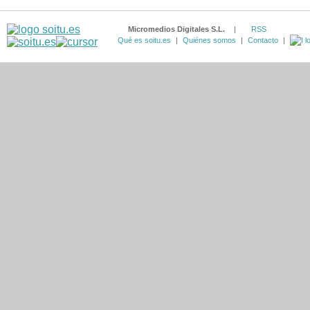
Micromedios Digitales S.L.
|
RSS
Qué es soitu.es
|
Quiénes somos
|
Contacto
|