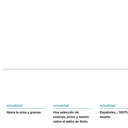
actualidad
actualidad
actualidad
Hasta la vista y gracias
Una selección de
Españoles... SOIT
noticias, posts y tweets
muerto
sobre el adiós de Soitu