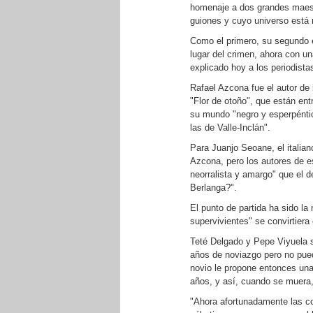
homenaje a dos grandes maest
guiones y cuyo universo está 
Como el primero, su segundo e
lugar del crimen, ahora con 
explicado hoy a los periodista
Rafael Azcona fue el autor de
"Flor de otoño", que están ent
su mundo "negro y esperpéntic
las de Valle-Inclán".
Para Juanjo Seoane, el italian
Azcona, pero los autores de e
neorralista y amargo" que el d
Berlanga?".
El punto de partida ha sido la
supervivientes" se convirtiera
Teté Delgado y Pepe Viyuela s
años de noviazgo pero no pued
novio le propone entonces una
años, y así, cuando se muera, 
"Ahora afortunadamente las c