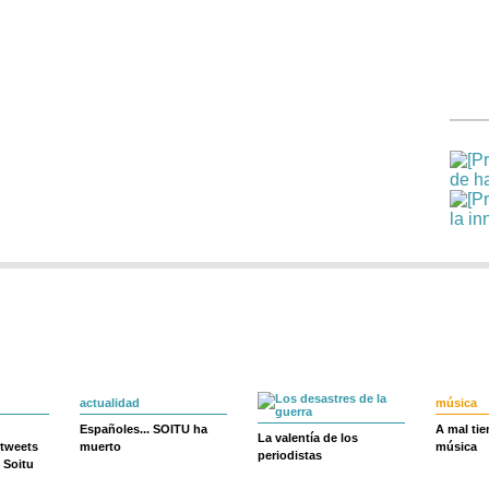
actualidad
música
Españoles... SOITU ha
A mal ti
La valentía de los
 tweets
muerto
música
periodistas
 Soitu