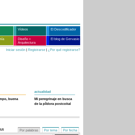
Vídeos
El Descodificador
mía
Diseño +
El blog de Gervasio
Arquitectura
Iniciar sesión
|
Registrarse
|
¿Por qué registrarse?
actualidad
empo, buena
Mi peregrinaje en busca
de la píldora postcoital
AR
Por palabras
Por tema
Por fecha