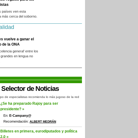
istas
s países ven esta
a más cerca del soborno.
alidad
es vuelve a ganar el
o de la ONA
xcelencia general' entre los
 grandes en lengua no
.
po de especialistas recomienda lo más jugoso de la red
¿Se ha preparado Rajoy para ser
presidente? »
En:
E-Campany@
Recomendación:
ALBERT MEDRÁN
Billetes en primera, eurodiputados y política
2.0 »