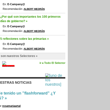
En:
E-Campany@
Recomendación:
ALBERT MEDRÁN
¿Por qué son importantes los 100 primeros
días de gobierno? »
En:
E-Campany@
Recomendación:
ALBERT MEDRÁN
5 reflexiones sobre las primarias »
En:
E-Campany@
Recomendación:
ALBERT MEDRÁN
 son nuestros Selectores »
ir a Todo El Selector
ESTRAS NOTICIAS
e tenido un "flashforward" ¿Y
ú?
»
or
rosamariaartal