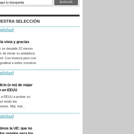
ESTRA SELECCIÓN
alidad
la vista y gracias
es se despide 22 meses
 de iniciar su andadura
ed. Con tristeza pero con
ratitud a todos vosotros.
alidad
licio (o no) de viajar
en en EEUU
 a EEUU a probar su
quí están las
iones. Mal, mal...
alidad
imos la UE: que no
 los regalos para los