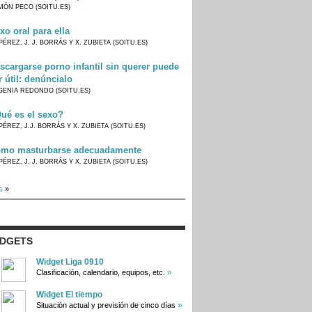
MÓN PECO (SOITU.ES)
xo oral para ella
PÉREZ, J. J. BORRÁS Y X. ZUBIETA (SOITU.ES)
scargarse porno infantil sin querer puede
r útil: denúncialo
GENIA REDONDO (SOITU.ES)
ué es el sexo?
PÉREZ, J.J. BORRÁS Y X. ZUBIETA (SOITU.ES)
mo masturbarse adecuadamente
PÉREZ, J. J. BORRÁS Y X. ZUBIETA (SOITU.ES)
s
»
IDGETS
Widget Liga 0910
»
Clasificación, calendario, equipos, etc.
Widget El tiempo
»
Situación actual y previsión de cinco días