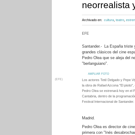
neorrealista
Archivado en:
cultura
,
teatro
,
estre
EFE
Santander.- La España triste y
grandes clásicos del cine espa
Pedro Olea que se aleja del n
"berlanguiano".
AMPLIAR FOTO
(EFE)
Los actores Teté Delgado y Pepe Vi
la obra de Rafael Azcona "El pisito",
Pedro Olea se estrenará hoy en el P
Cantabria, dentro de la programación
Festival Internacional de Santander.
Madrid.
Pedro Olea es director de cine
primera con "Inés desabrochad