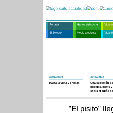
Portada
Hartos del coche
Vida u
El Selector
Medio ambiente
Vida dig
actualidad
actualidad
Hasta la vista y gracias
Una selección de
noticias, posts y
sobre el adiós de
"El pisito" ll