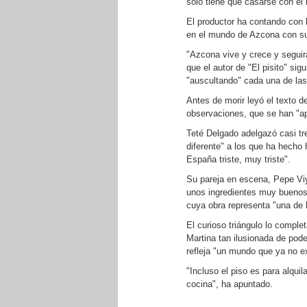
sólo tiene que casarse con el
El productor ha contando con 
en el mundo de Azcona con su
"Azcona vive y crece y seguir
que el autor de "El pisito" si
"auscultando" cada una de la
Antes de morir leyó el texto d
observaciones, que se han "a
Teté Delgado adelgazó casi tre
diferente" a los que ha hecho 
España triste, muy triste".
Su pareja en escena, Pepe Vi
unos ingredientes muy buenos",
cuya obra representa "una de 
El curioso triángulo lo comple
Martina tan ilusionada de pode
refleja "un mundo que ya no ex
"Incluso el piso es para alqui
cocina", ha apuntado.