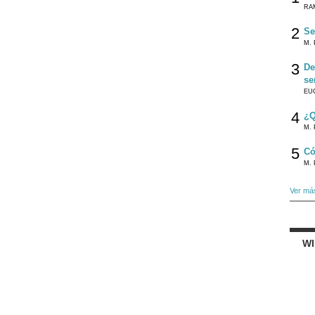
RA
2
Se
M. 
3
De
se
EU
4
¿Q
M. 
5
Có
M. 
Ver má
W