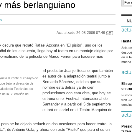
 y más berlanguiano
no
NU
actu
Actualizado
26-08-2009 07:49
CET
Hasta 
 oscura que retrató Rafael Azcona en "El pisito", uno de los
Soitu.
ñol de los cincuenta, llega hoy al teatro en un montaje dirigido por
después
eorrealismo de la película de Marco Ferreri para hacerse más
en la R
mucha g
El productor Juanjo Seoane, que también
actu
es autor de la adaptación teatral junto a
yuela durante el ensayo de
Bernardo Sánchez, celebra que su
 que bajo la dirección de
El sup
nombre está detrás ya de cien
en tr
alacio de Festivales de
producciones con esta obra, que hoy se
 de la 58 edición del
Fuimos
estrena en el Festival Internacional de
tren. A
Santander y a partir del 5 de septiembre
conclus
estará en cartel en el Teatro Marquina de
actu
 pero se ha dejado seducir en dos ocasiones para hacer teatro, la
Presid
a", de Antonio Gala, y ahora con este "Pisito" que para él es un
falten