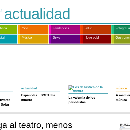
actualidad
rbana
Cine
Tendencias
Salud
Fotografía
ital
Música
Sexo
I love publi
Gastrono
actualidad
música
Españoles... SOITU ha
A mal ti
La valentía de los
 tweets
muerto
música
periodistas
 Soitu
ega al teatro, menos
BUSC