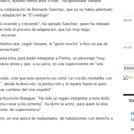
 banco, durante treinta años o más", ha apostillado Seoane.
la colaboración de Bernardo Sánchez, que ya se había adentrado
 adaptación de "El verdugo".
08:49
á viviendo y creciendo", ha opinado Sánchez, quien ha relatado
guió todo el proceso de adaptación, que fue muy largo,
s escenas.
efinitivo que, según Seoane, le "gustó mucho" e hizo un par de
14:29
provechado".
inta kilos para poder interpretar a Petrita, un personaje "muy
hasta ahora y que, a su juicio, es una superviviente en "una
Estos
yuela, cree que este proyecto es como "un cocido montañés con
 desde la dirección, la producción y el reparto hasta el autor,
las cumbres del cine español".
ta Asunción Balaguer. "Ha sido un regalo interpretar a esta doña
VU
rse casar a los ochenta", ha dicho la actriz, para quien la obra
iste, de supervivencia".
H
larlo, en una época de realquilados, de habitaciones con derecho a
t
p