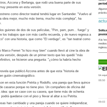
ros, Azcona y Berlanga, que rodó una buena parte de sus
period
muy presente en esta versión.
Alguno
práctic
streno como director teatral tendrá lugar en Santander. "Vuelvo al
una obra mejor, mucho más tierna, mucho más compleja", ha
actu
s.
 los guiones de dos de sus películas, "Pim, pam, pum... fuego" y
Soitu.
re los trabajos que con más cariño recuerda, y de nuevo regresa a
premi
o" con una historia, que como "El verdugo", es "tan teatral como
A la 'e
medios
inglesa
o Marco Ferreri "lo hizo muy bien" cuando llevó al cine la obra de
sta versión, después de un primer texto que les quedó "más
efinitivo, se hicieron una pregunta: "¿cómo la habría hecho
 novela que publicó Azcona antes de que esta "historia de
 en guión cinematográfico.
Un equi
08:50
on en esta función Petrita y Rodolfo, una pareja que lleva quince
e casarse porque no tiene piso. Un compañero de oficina del
 idea: que se case con su casera, que tiene más de ochenta
podrá quedarse con el piso y llevar al altar a su Petrita.
09:03
osas han cambiado y una pareja cuando se quiere independizar,