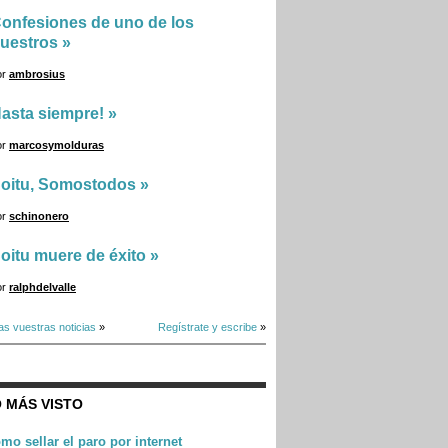
onfesiones de uno de los
uestros
»
or
ambrosius
asta siempre!
»
or
marcosymolduras
oitu, Somostodos
»
or
schinonero
oitu muere de éxito
»
or
ralphdelvalle
as vuestras noticias
»
Regístrate y escribe
»
 MÁS VISTO
mo sellar el paro por internet