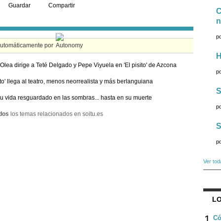
Guardar
Compartir
C
n
p
automáticamente por
H
Olea dirige a Teté Delgado y Pepe Viyuela en 'El pisito' de Azcona
p
sito' llega al teatro, menos neorrealista y más berlanguiana
S
u vida resguardado en las sombras... hasta en su muerte
p
dos
los temas relacionados en soitu.es
S
p
Ver tod
LO
1
Có