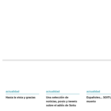
actualidad
actualidad
actualidad
Hasta la vista y gracias
Una selección de
Españoles... SOIT
noticias, posts y tweets
muerto
sobre el adiós de Soitu