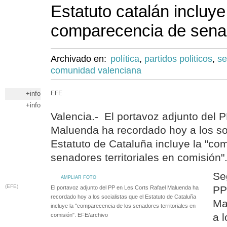
Estatuto catalán incluye
comparecencia de sena
Archivado en:
política
,
partidos politicos
,
s
comunidad valenciana
+info
EFE
+info
Valencia.- El portavoz adjunto del 
Maluenda ha recordado hoy a los soc
Estatuto de Cataluña incluye la "co
senadores territoriales en comisión"
Se
AMPLIAR FOTO
(EFE)
PP
El portavoz adjunto del PP en Les Corts Rafael Maluenda ha
recordado hoy a los socialistas que el Estatuto de Cataluña
Ma
incluye la "comparecencia de los senadores territoriales en
a l
comisión". EFE/archivo