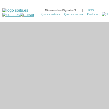
Micromedios Digitales S.L.
|
RSS
Qué es soitu.es
|
Quiénes somos
|
Contacto
|