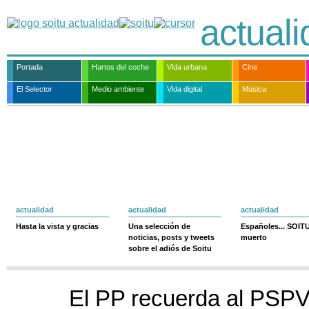
actual
Portada
Hartos del coche
Vida urbana
Cine
El Selector
Medio ambiente
Vida digital
Música
actualidad
actualidad
actualidad
Hasta la vista y gracias
Una selección de
Españoles... SOIT
noticias, posts y tweets
muerto
sobre el adiós de Soitu
El PP recuerda al PSPV