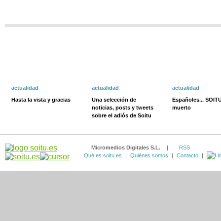
actualidad
actualidad
actualidad
Hasta la vista y gracias
Una selección de
Españoles... SOIT
noticias, posts y tweets
muerto
sobre el adiós de Soitu
Micromedios Digitales S.L.
|
RSS
Qué es soitu.es
|
Quiénes somos
|
Contacto
|