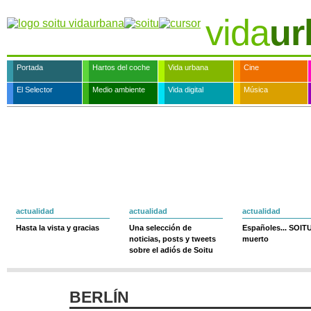
vida
ur
Portada
Hartos del coche
Vida urbana
Cine
El Selector
Medio ambiente
Vida digital
Música
actualidad
actualidad
actualidad
Hasta la vista y gracias
Una selección de
Españoles... SOIT
noticias, posts y tweets
muerto
sobre el adiós de Soitu
BERLÍN