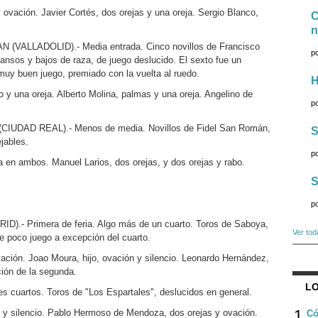
 ovación. Javier Cortés, dos orejas y una oreja. Sergio Blanco,
C
n
ALLADOLID).- Media entrada. Cinco novillos de Francisco
p
nsos y bajos de raza, de juego deslucido. El sexto fue un
muy buen juego, premiado con la vuelta al ruedo.
H
 y una oreja. Alberto Molina, palmas y una oreja. Angelino de
p
UDAD REAL).- Menos de media. Novillos de Fidel San Román,
S
jables.
p
 en ambos. Manuel Larios, dos orejas, y dos orejas y rabo.
S
p
- Primera de feria. Algo más de un cuarto. Toros de Saboya,
Ver tod
 poco juego a excepción del cuarto.
ación. Joao Moura, hijo, ovación y silencio. Leonardo Hernández,
ción de la segunda.
LO
cuartos. Toros de "Los Espartales", deslucidos en general.
1
 y silencio. Pablo Hermoso de Mendoza, dos orejas y ovación.
Có