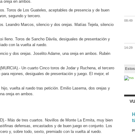
na oreja en ambos.
. Toros de Los Guateles, aceptables de presencia y de buen
ron, segundo y tercero.
08:49
s. Leandro Marcos, silencio y dos orejas. Matías Tejela, silencio
lleno. Toros de Sancho Dávila, desiguales de presentación y
iado con la vuelta al ruedo.
14:29
encio y dos orejas. Joselito Adame, una oreja en ambos. Rubén
CIA).- Un cuarto Cinco toros de Jodar y Ruchena, el tercero
Estos
ara rejones, desiguales de presentación y juego. El mejor, el
hijo, vuelta al ruedo tras petición. Emilio Laserna, dos orejas y
 una oreja en ambos.
VU
H
Más de tres cuartos. Novillos de Monte La Ermita, muy bien
t
stifinas defensas, encastados y de buen juego en conjunto. Los
p
cero y, sobre todo, sexto, premiado con la vuelta al ruedo.