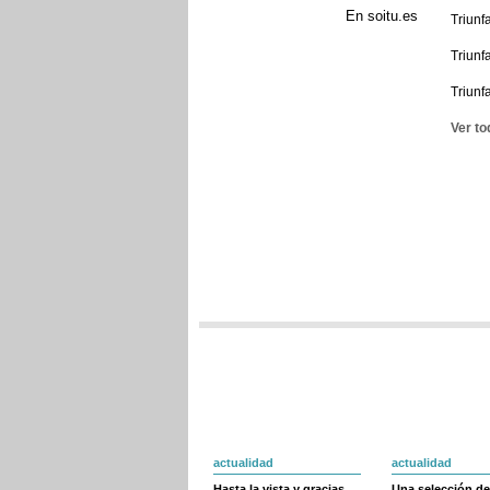
En soitu.es
Triunf
Triunf
Triunf
Ver to
actualidad
actualidad
Hasta la vista y gracias
Una selección de