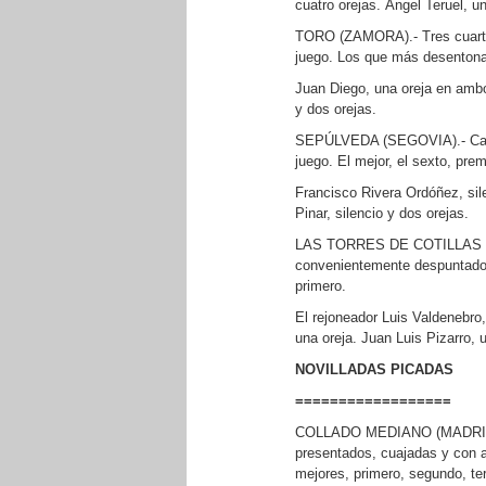
cuatro orejas. Ángel Teruel, u
TORO (ZAMORA).- Tres cuartos
juego. Los que más desentona
Juan Diego, una oreja en ambo
y dos orejas.
SEPÚLVEDA (SEGOVIA).- Casi 
juego. El mejor, el sexto, prem
Francisco Rivera Ordóñez, sil
Pinar, silencio y dos orejas.
LAS TORRES DE COTILLAS (MUR
convenientemente despuntado p
primero.
El rejoneador Luis Valdenebro, 
una oreja. Juan Luis Pizarro,
NOVILLADAS PICADAS
==================
COLLADO MEDIANO (MADRID).- 
presentados, cuajadas y con a
mejores, primero, segundo, ter