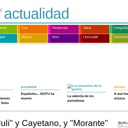
actualidad
rbana
Cine
Tendencias
Salud
Fotografía
ital
Música
Sexo
I love publi
Gastrono
actualidad
música
Españoles... SOITU ha
A mal ti
La valentía de los
 tweets
muerto
música
periodistas
 Soitu
Juli" y Cayetano, y "Morante"
BUSC