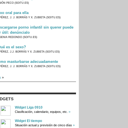
MÓN PECO (SOITU.ES)
xo oral para ella
PÉREZ, J. J. BORRÁS Y X. ZUBIETA (SOITU.ES)
scargarse porno infantil sin querer puede
r útil: denúncialo
GENIA REDONDO (SOITU.ES)
ué es el sexo?
PÉREZ, J.J. BORRÁS Y X. ZUBIETA (SOITU.ES)
mo masturbarse adecuadamente
PÉREZ, J. J. BORRÁS Y X. ZUBIETA (SOITU.ES)
s
»
IDGETS
Widget Liga 0910
»
Clasificación, calendario, equipos, etc.
Widget El tiempo
»
Situación actual y previsión de cinco días