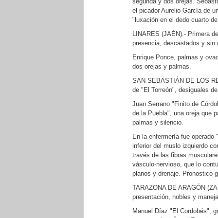
segunda y dos orejas. Sebasti
el picador Aurelio García de u
"luxación en el dedo cuarto d
LINARES (JAÉN).- Primera de 
presencia, descastados y sin 
Enrique Ponce, palmas y ovaci
dos orejas y palmas.
SAN SEBASTIÁN DE LOS REYES
de "El Torreón", desiguales d
Juan Serrano "Finito de Córdob
de la Puebla", una oreja que 
palmas y silencio.
En la enfermería fue operado "
inferior del muslo izquierdo c
través de las fibras muscula
vásculo-nervioso, que lo contu
planos y drenaje. Pronostico g
TARAZONA DE ARAGÓN (ZARAGO
presentación, nobles y maneja
Manuel Díaz "El Cordobés", gra