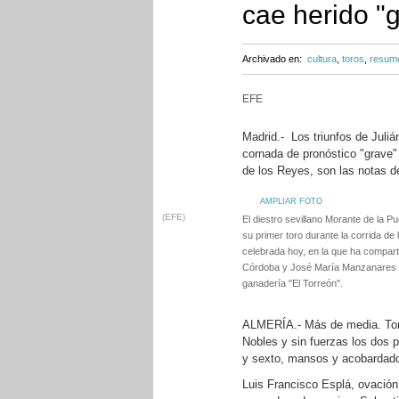
cae herido "
Archivado en:
cultura
,
toros
,
resume
EFE
Madrid.- Los triunfos de Juliá
cornada de pronóstico "grave"
de los Reyes, son las notas d
AMPLIAR FOTO
(EFE)
El diestro sevillano Morante de la P
su primer toro durante la corrida de
celebrada hoy, en la que ha comparti
Córdoba y José María Manzanares y 
ganadería "El Torreón".
ALMERÍA.- Más de media. Tor
Nobles y sin fuerzas los dos p
y sexto, mansos y acobardad
Luis Francisco Esplá, ovación 