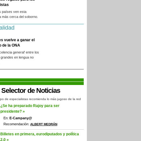
istas
s países ven esta
a más cerca del soborno.
alidad
es vuelve a ganar el
o de la ONA
xcelencia general' entre los
 grandes en lengua no
.
po de especialistas recomienda lo más jugoso de la red
¿Se ha preparado Rajoy para ser
presidente? »
En:
E-Campany@
Recomendación:
ALBERT MEDRÁN
Billetes en primera, eurodiputados y política
2.0 »