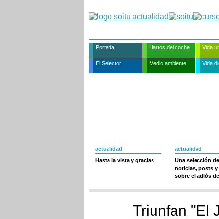
Portada
Hartos del coche
Vida u
El Selector
Medio ambiente
Vida dig
actualidad
actualidad
Hasta la vista y gracias
Una selección de
noticias, posts y
sobre el adiós de
Triunfan "El 