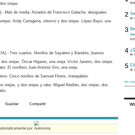
dos orejas.
RA
Más de media. Astados de Francisco Galache, desiguales.
2
Se
M. 
 orejas. Andy Cartagena, silencio y dos orejas. López Bayo, una
3
De
se
EU
4
¿Q
- Tres cuartos. Novillos de Sayalero y Bandrés, buenos.
M. 
dos orejas. Óscar Higares, una oreja. Víctor Janeiro, dos orejas.
5
Có
bo. El novillero Juan Antonio Siro, una oreja.
M. 
no. Cinco novillos de Samuel Flores, manejables.
Ver má
s orejas, y dos orejas y rabo. Miguel Abellán, dos orejas, dos
abo.
Guardar
Compartir
W
automáticamente por