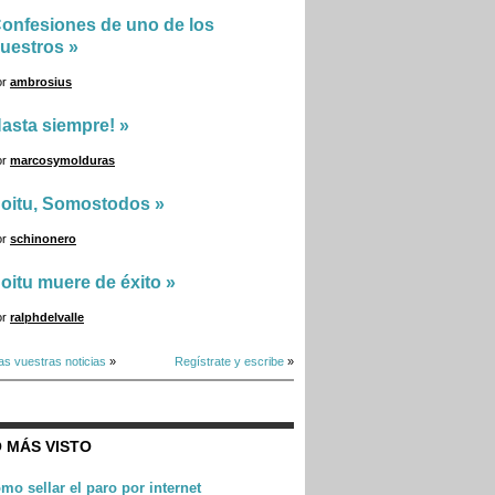
onfesiones de uno de los
uestros
»
or
ambrosius
asta siempre!
»
or
marcosymolduras
oitu, Somostodos
»
or
schinonero
oitu muere de éxito
»
or
ralphdelvalle
as vuestras noticias
»
Regístrate y escribe
»
 MÁS VISTO
mo sellar el paro por internet