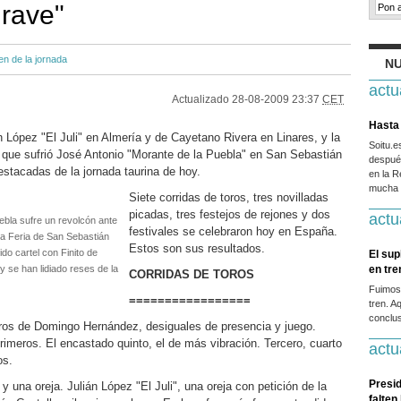
grave"
n de la jornada
NU
actu
Actualizado
28-08-2009 23:37
CET
Hasta 
n López "El Juli" en Almería y de Cayetano Rivera en Linares, y la
Soitu.
 que sufrió José Antonio "Morante de la Puebla" en San Sebastián
después
estacadas de la jornada taurina de hoy.
en la R
mucha g
Siete corridas de toros, tres novilladas
picadas, tres festejos de rejones y dos
actu
uebla sufre un revolcón ante
festivales se celebraron hoy en España.
 la Feria de San Sebastián
Estos son sus resultados.
do cartel con Finito de
El sup
se han lidiado reses de la
en tr
CORRIDAS DE TOROS
Fuimos
=================
tren. A
conclus
os de Domingo Hernández, desiguales de presencia y juego.
rimeros. El encastado quinto, el de más vibración. Tercero, cuarto
actu
os.
Presid
y una oreja. Julián López "El Juli", una oreja con petición de la
falten