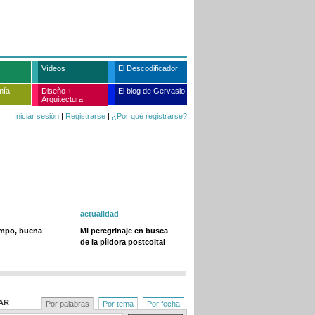
Vídeos
El Descodificador
mía
Diseño +
El blog de Gervasio
Arquitectura
Iniciar sesión
|
Registrarse
|
¿Por qué registrarse?
actualidad
empo, buena
Mi peregrinaje en busca
de la píldora postcoital
AR
Por palabras
Por tema
Por fecha