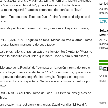
án Castella, silencio y palmas. En la enfermería fueron atendidos
period
na "contusión en la rodilla", y Luis Francisco Esplá de una
Alguno
e la mano izquierda", ambos percances de pronóstico "leve".
práctic
feria. Tres cuartos. Toros de Juan Pedro Domecq, desiguales de
actu
raza.
ón. Miguel Ángel Perera, palmas y una oreja. Cayetano Rivera,
Soitu.
premi
 (MADRID).- Segunda de feria. Menos de tres cuartos. Toros
A la 'e
medios
e presentación, mansos y de poco juego.
inglesa
a", pitos, silencio tras un aviso y silencio. José Antonio "Morante
paseó la cuadrilla en el único que mató. José María Manzanares,
Morante de la Puebla" de "cornada en la región interna del tercio
on una trayectoria ascendente de 14 a 16 centímetros, que entra a
Un equi
res, provocando una pequeña hemorragia. Respeta el paquete
siona en toda la trayectoria. Se procede a la limpieza, sutura por
08:50
rave".
ZA).- Casi lleno. Toros de José Luis Pereda, desiguales de
bles.
09:03
n ovación tras petición y una oreja. David Fandila "El Fandi",