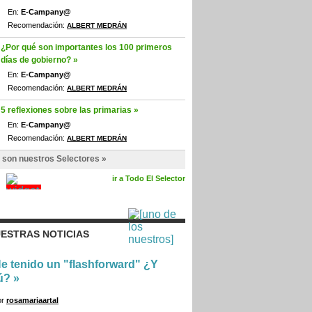
En:
E-Campany@
Recomendación:
ALBERT MEDRÁN
¿Por qué son importantes los 100 primeros
días de gobierno? »
En:
E-Campany@
Recomendación:
ALBERT MEDRÁN
5 reflexiones sobre las primarias »
En:
E-Campany@
Recomendación:
ALBERT MEDRÁN
 son nuestros Selectores »
ir a Todo El Selector
ESTRAS NOTICIAS
e tenido un "flashforward" ¿Y
ú?
»
or
rosamariaartal