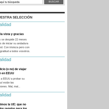
ESTRA SELECCIÓN
alidad
la vista y gracias
es se despide 22 meses
 de iniciar su andadura
ed. Con tristeza pero con
ratitud a todos vosotros.
alidad
licio (o no) de viajar
en en EEUU
 a EEUU a probar su
quí están las
iones. Mal, mal...
alidad
imos la UE: que no
 los regalos para los