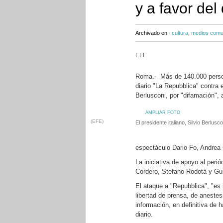
y a favor del
Archivado en:
cultura
,
medios comu
EFE
Roma.- Más de 140.000 persona
diario "La Repubblica" contra e
Berlusconi, por "difamación", 
AMPLIAR FOTO
(EFE)
El presidente italiano, Silvio Berlus
espectáculo Dario Fo, Andrea 
La iniciativa de apoyo al peri
Cordero, Stefano Rodotà y Gu
El ataque a "Repubblica", "es 
libertad de prensa, de anestesia
información, en definitiva de 
diario.