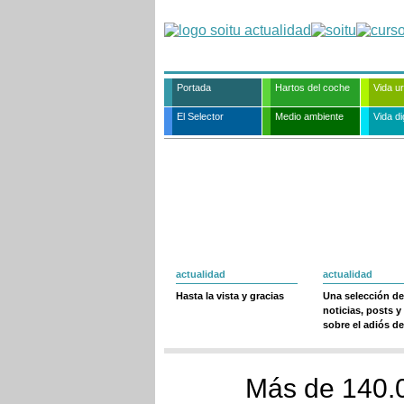
Portada
Hartos del coche
Vida u
El Selector
Medio ambiente
Vida dig
actualidad
actualidad
Hasta la vista y gracias
Una selección de
noticias, posts y
sobre el adiós de
Más de 140.0