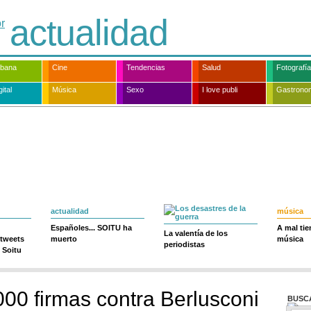
actualidad
rbana
Cine
Tendencias
Salud
Fotografía
ital
Música
Sexo
I love publi
Gastrono
actualidad
música
Españoles... SOITU ha
A mal ti
La valentía de los
 tweets
muerto
música
periodistas
 Soitu
00 firmas contra Berlusconi
BUSC