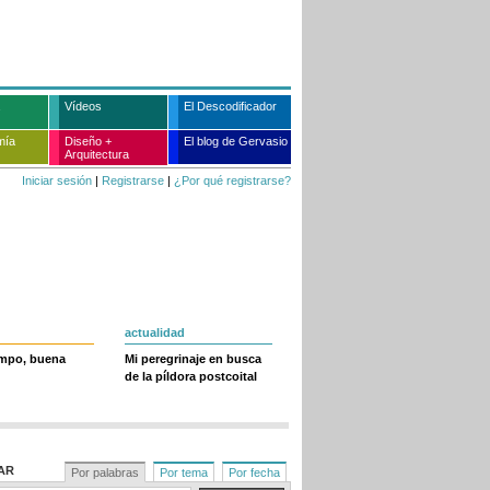
Vídeos
El Descodificador
mía
Diseño +
El blog de Gervasio
Arquitectura
Iniciar sesión
|
Registrarse
|
¿Por qué registrarse?
actualidad
empo, buena
Mi peregrinaje en busca
de la píldora postcoital
AR
Por palabras
Por tema
Por fecha