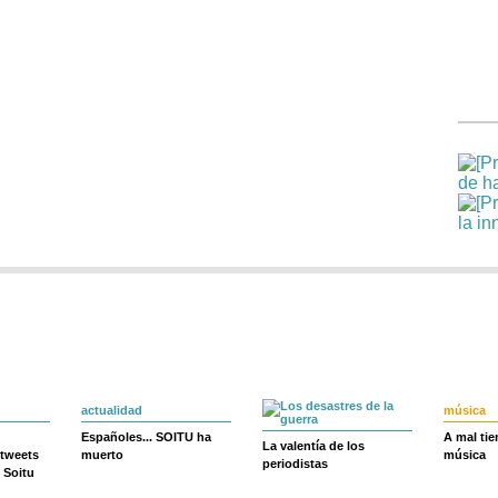
actualidad
música
Españoles... SOITU ha
A mal ti
La valentía de los
 tweets
muerto
música
periodistas
 Soitu