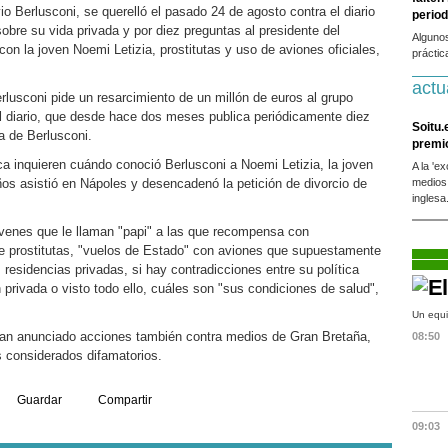
lvio Berlusconi, se querelló el pasado 24 de agosto contra el diario
period
sobre su vida privada y por diez preguntas al presidente del
Alguno
on la joven Noemi Letizia, prostitutas y uso de aviones oficiales,
práctic
actu
rlusconi pide un resarcimiento de un millón de euros al grupo
l diario, que desde hace dos meses publica periódicamente diez
Soitu.
a de Berlusconi.
premi
a inquieren cuándo conoció Berlusconi a Noemi Letizia, la joven
A la 'e
s asistió en Nápoles y desencadenó la petición de divorcio de
medios
inglesa
venes que le llaman "papi" a las que recompensa con
re prostitutas, "vuelos de Estado" con aviones que supuestamente
 residencias privadas, si hay contradicciones entre su política
n privada o visto todo ello, cuáles son "sus condiciones de salud",
Un equi
an anunciado acciones también contra medios de Gran Bretaña,
08:50
s considerados difamatorios.
Guardar
Compartir
09:03