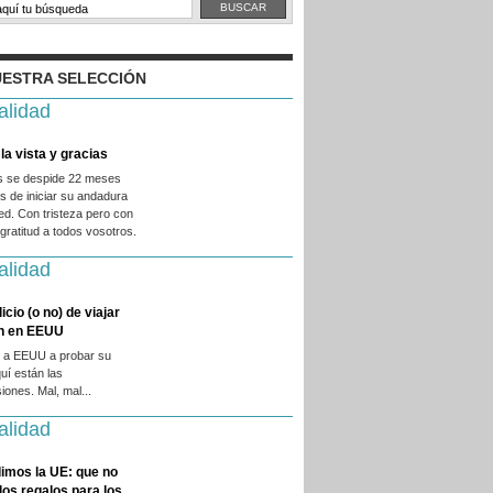
ESTRA SELECCIÓN
alidad
la vista y gracias
es se despide 22 meses
 de iniciar su andadura
ed. Con tristeza pero con
ratitud a todos vosotros.
alidad
licio (o no) de viajar
en en EEUU
 a EEUU a probar su
quí están las
iones. Mal, mal...
alidad
imos la UE: que no
 los regalos para los