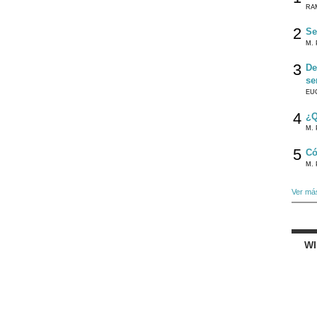
RA
2
Se
M. 
3
De
se
EU
4
¿Q
M. 
5
Có
M. 
Ver má
W