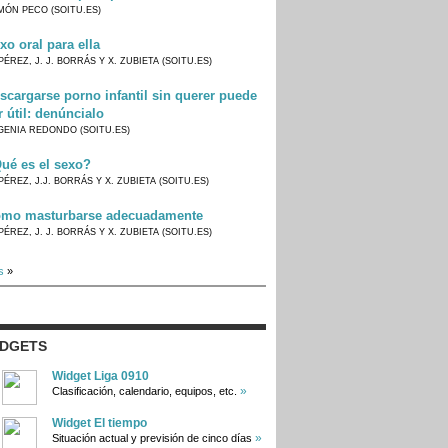
MÓN PECO (SOITU.ES)
xo oral para ella
PÉREZ, J. J. BORRÁS Y X. ZUBIETA (SOITU.ES)
scargarse porno infantil sin querer puede
r útil: denúncialo
GENIA REDONDO (SOITU.ES)
ué es el sexo?
PÉREZ, J.J. BORRÁS Y X. ZUBIETA (SOITU.ES)
mo masturbarse adecuadamente
PÉREZ, J. J. BORRÁS Y X. ZUBIETA (SOITU.ES)
s
»
IDGETS
Widget Liga 0910
»
Clasificación, calendario, equipos, etc.
Widget El tiempo
»
Situación actual y previsión de cinco días