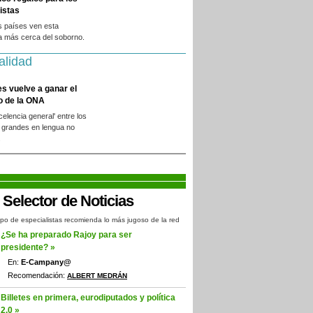
istas
s países ven esta
a más cerca del soborno.
alidad
es vuelve a ganar el
o de la ONA
xcelencia general' entre los
 grandes en lengua no
.
po de especialistas recomienda lo más jugoso de la red
¿Se ha preparado Rajoy para ser
presidente? »
En:
E-Campany@
Recomendación:
ALBERT MEDRÁN
Billetes en primera, eurodiputados y política
2.0 »