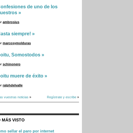
onfesiones de uno de los
uestros
»
or
ambrosius
asta siempre!
»
or
marcosymolduras
oitu, Somostodos
»
or
schinonero
oitu muere de éxito
»
or
ralphdelvalle
as vuestras noticias
»
Regístrate y escribe
»
 MÁS VISTO
mo sellar el paro por internet