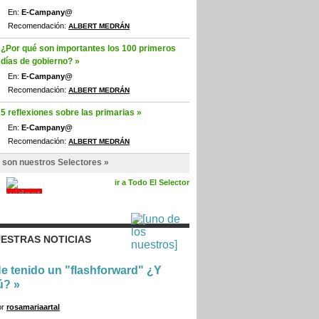
En:
E-Campany@
Recomendación:
ALBERT MEDRÁN
¿Por qué son importantes los 100 primeros
días de gobierno? »
En:
E-Campany@
Recomendación:
ALBERT MEDRÁN
5 reflexiones sobre las primarias »
En:
E-Campany@
Recomendación:
ALBERT MEDRÁN
 son nuestros Selectores »
ir a Todo El Selector
ESTRAS NOTICIAS
e tenido un "flashforward" ¿Y
ú?
»
or
rosamariaartal