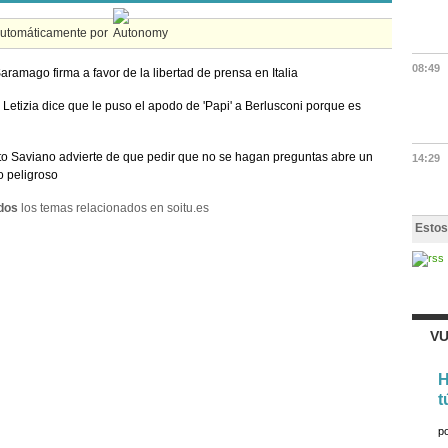
automáticamente por
08:49
aramago firma a favor de la libertad de prensa en Italia
Letizia dice que le puso el apodo de 'Papi' a Berlusconi porque es
o Saviano advierte de que pedir que no se hagan preguntas abre un
14:29
 peligroso
dos
los temas relacionados en soitu.es
Estos
VU
H
t
p