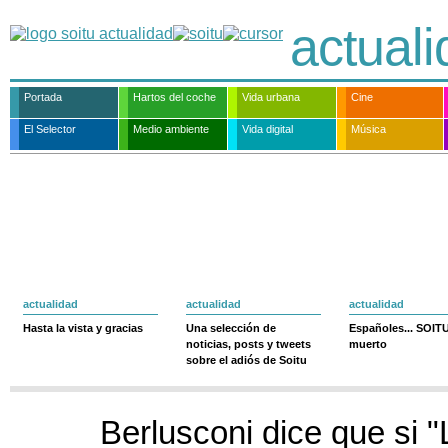
actual
Portada
Hartos del coche
Vida urbana
Cine
El Selector
Medio ambiente
Vida digital
Música
actualidad
actualidad
actualidad
Hasta la vista y gracias
Una selección de
Españoles... SOIT
noticias, posts y tweets
muerto
sobre el adiós de Soitu
Berlusconi dice que si 