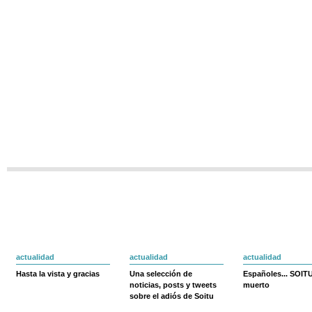
actualidad
actualidad
actualidad
Hasta la vista y gracias
Una selección de
Españoles... SOIT
noticias, posts y tweets
muerto
sobre el adiós de Soitu