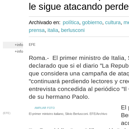
le sigue atacando perde
Archivado en:
política
,
gobierno
,
cultura
,
me
prensa
,
italia
,
berlusconi
+info
EFE
+info
Roma.- El primer ministro de Italia, 
declarado que si el diario "La Repubb
que considera una campaña de ataq
"continuará perdiendo lectores y cre
entrevista concedida al periódico "Il
de su hermano Paolo.
El
AMPLIAR FOTO
(EFE)
Ber
El primer ministro italiano, Silvio Berlusconi. EFE/Archivo
ac