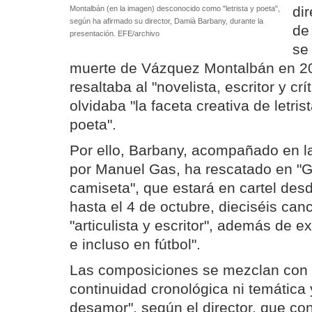
di
Montalbán (en la imagen) desconocido como "letrista y poeta",
según ha afirmado su director, Damià Barbany, durante la
de
presentación. EFE/archivo
se
muerte de Vázquez Montalbán en 20
resaltaba al "novelista, escritor y cr
olvidaba "la faceta creativa de letri
poeta".
Por ello, Barbany, acompañado en la
por Manuel Gas, ha rescatado en "
camiseta", que estará en cartel des
hasta el 4 de octubre, dieciséis canc
"articulista y escritor", además de 
e incluso en fútbol".
Las composiciones se mezclan con l
continuidad cronológica ni temática 
desamor", según el director, que co