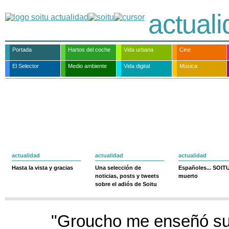
actual
Portada
Hartos del coche
Vida urbana
Cine
El Selector
Medio ambiente
Vida digital
Música
actualidad
actualidad
actualidad
Hasta la vista y gracias
Una selección de
Españoles... SOIT
noticias, posts y tweets
muerto
sobre el adiós de Soitu
"Groucho me enseñó su