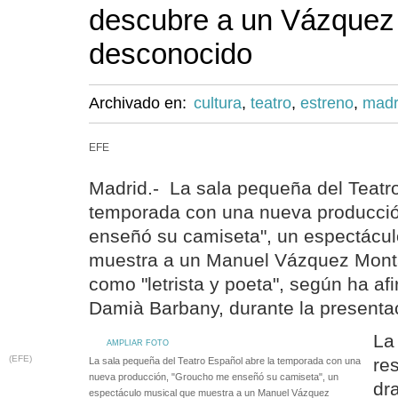
descubre a un Vázquez
desconocido
Archivado en:
cultura
,
teatro
,
estreno
,
madr
EFE
Madrid.- La sala pequeña del Teatr
temporada con una nueva producci
enseñó su camiseta", un espectácul
muestra a un Manuel Vázquez Mont
como "letrista y poeta", según ha afi
Damià Barbany, durante la presenta
La
AMPLIAR FOTO
(EFE)
re
La sala pequeña del Teatro Español abre la temporada con una
nueva producción, "Groucho me enseñó su camiseta", un
dr
espectáculo musical que muestra a un Manuel Vázquez