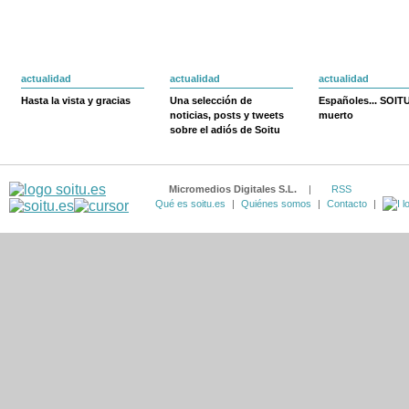
actualidad
actualidad
actualidad
Hasta la vista y gracias
Una selección de
Españoles... SOIT
noticias, posts y tweets
muerto
sobre el adiós de Soitu
Micromedios Digitales S.L.
|
RSS
Qué es soitu.es
|
Quiénes somos
|
Contacto
|