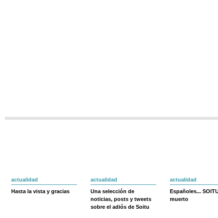
actualidad
actualidad
actualidad
Hasta la vista y gracias
Una selección de
Españoles... SOIT
noticias, posts y tweets
muerto
sobre el adiós de Soitu