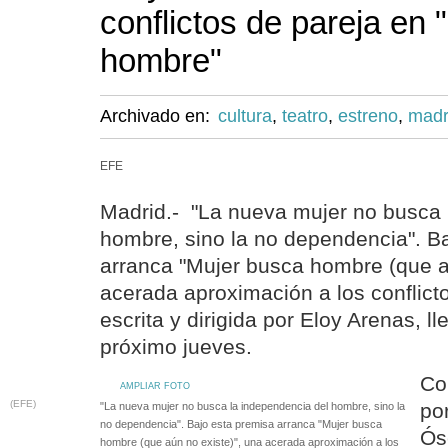
conflictos de pareja en
hombre"
Archivado en:
cultura
,
teatro
,
estreno
,
madr
EFE
Madrid.- "La nueva mujer no busca 
hombre, sino la no dependencia". B
arranca "Mujer busca hombre (que a
acerada aproximación a los conflict
escrita y dirigida por Eloy Arenas, l
próximo jueves.
Co
AMPLIAR FOTO
(EFE)
po
"La nueva mujer no busca la independencia del hombre, sino la
no dependencia". Bajo esta premisa arranca "Mujer busca
Ós
hombre (que aún no existe)", una acerada aproximación a los