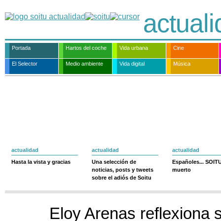
actual
Portada
Hartos del coche
Vida urbana
Cine
El Selector
Medio ambiente
Vida digital
Música
actualidad
actualidad
actualidad
Hasta la vista y gracias
Una selección de
Españoles... SOIT
noticias, posts y tweets
muerto
sobre el adiós de Soitu
Eloy Arenas reflexiona 