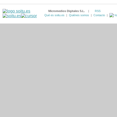
Micromedios Digitales S.L.
|
RSS
Qué es soitu.es
|
Quiénes somos
|
Contacto
|