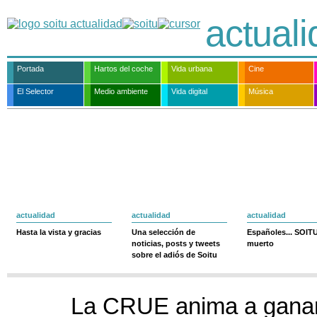
actual
Portada
Hartos del coche
Vida urbana
Cine
El Selector
Medio ambiente
Vida digital
Música
actualidad
actualidad
actualidad
Hasta la vista y gracias
Una selección de
Españoles... SOIT
noticias, posts y tweets
muerto
sobre el adiós de Soitu
La CRUE anima a ganar