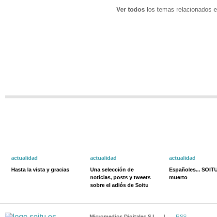
Ver todos
los temas relacionados e
actualidad
actualidad
actualidad
Hasta la vista y gracias
Una selección de
Españoles... SOIT
noticias, posts y tweets
muerto
sobre el adiós de Soitu
Micromedios Digitales S.L.
|
RSS