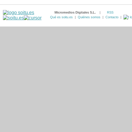
Micromedios Digitales S.L.
|
RSS
Qué es soitu.es
|
Quiénes somos
|
Contacto
|