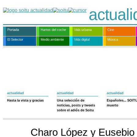
actual
Portada
Hartos del coche
Vida urbana
Cine
El Selector
Medio ambiente
Vida digital
Música
actualidad
actualidad
actualidad
Hasta la vista y gracias
Una selección de
Españoles... SOIT
noticias, posts y tweets
muerto
sobre el adiós de Soitu
Charo López y Eusebio