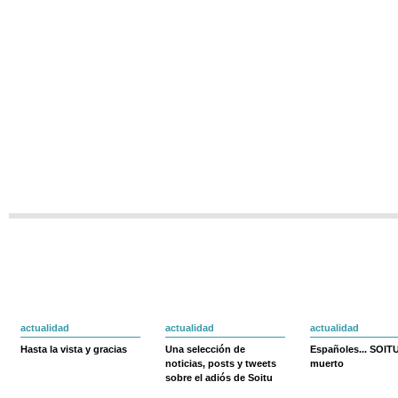
actualidad
actualidad
actualidad
Hasta la vista y gracias
Una selección de
Españoles... SOIT
noticias, posts y tweets
muerto
sobre el adiós de Soitu