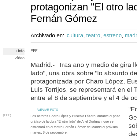
protagonizan "El otro la
Fernán Gómez
Archivado en:
cultura
,
teatro
,
estreno
,
madr
+info
EFE
vídeo
Madrid.- Tras año y medio de gira ll
lado", una obra sobre "lo absurdo de
protagonizada por Charo López, Eu
Luis Torrijos, se representará en e
entre el 8 de septiembre y el 4 de o
"E
AMPLIAR FOTO
(EFE)
Ge
Los actores Charo López y Eusebio Lázaro, durante el pase
gráfico de la obra "El otro lado" de Ariel Dorfman, que se
so
estrenará en el teatro Fernán Gómez de Madrid el próximo
de
martes, 8 de septiembre.