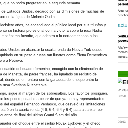
na, que no podrá progresar en la segunda semana.
period
Alguno
o de Estados Unidos, decaído por las dimisiones de muchas de
práctic
esco en la figura de Melanie Oudin.
actu
ecisiete años, ha encandilado al público local por sus triunfos y
mentó su historia profesional con la victoria sobre la rusa Nadia
ecimoséptima favorita, que adentra a la norteamericana a los
Soitu.
premi
A la 'e
ados Unidos en alcanzar la cuarta ronda de Nueva York desde
medios
iquidado en su paso a rusas tan ilustres como Elena Dementieva
inglesa
eró a Petrova.
sensación del cuadro femenino, encogido con la eliminación de
a de Marietta, de padre francés, ha igualado su registro de
al, donde se enfrentará con la ganadora del choque entre la
la rusa Svetlana Kuznetsova.
Un equi
rgo, sigue al margen de los sobresaltos. Los favoritos prosiguen.
08:50
n los pesos pesados a pesar de que ya no hay representantes
os del español Fernando Verdasco, que desveló las limitaciones
 batió en la cuarta ronda (4-6, 6-4, 6-4 y 6-4) para alcanzar, por
 cuartos de final del último Grand Slam del año.
09:03
ganador del choque entre el serbio Novak Djokovic y el checo