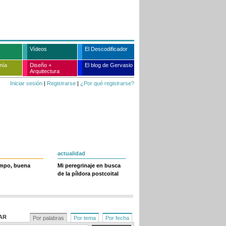
Vídeos
El Descodificador
mía
Diseño +
El blog de Gervasio
Arquitectura
Iniciar sesión
|
Registrarse
|
¿Por qué registrarse?
actualidad
empo, buena
Mi peregrinaje en busca
de la píldora postcoital
AR
Por palabras
Por tema
Por fecha