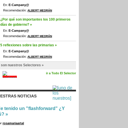
En:
E-Campany@
Recomendación:
ALBERT MEDRÁN
¿Por qué son importantes los 100 primeros
días de gobierno? »
En:
E-Campany@
Recomendación:
ALBERT MEDRÁN
5 reflexiones sobre las primarias »
En:
E-Campany@
Recomendación:
ALBERT MEDRÁN
 son nuestros Selectores »
ir a Todo El Selector
ESTRAS NOTICIAS
e tenido un "flashforward" ¿Y
ú?
»
or
rosamariaartal