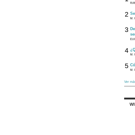
RA
2
Se
M. 
3
De
se
EU
4
¿Q
M. 
5
Có
M. 
Ver má
W