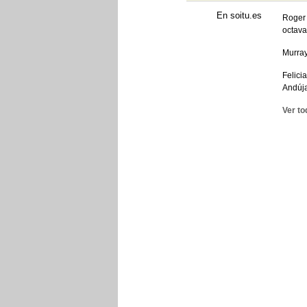
En soitu.es
Roger 
octava
Murray
Felici
Andúja
Ver to