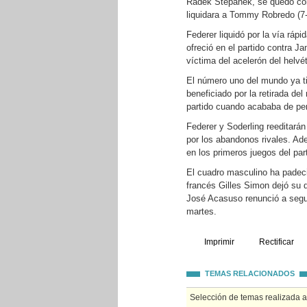
Radek Stepanek, se quedó co
liquidara a Tommy Robredo (7-5
Federer liquidó por la vía rápi
ofreció en el partido contra Ja
víctima del acelerón del helvé
El número uno del mundo ya tie
beneficiado por la retirada del
partido cuando acababa de perde
Federer y Soderling reeditarán
por los abandonos rivales. Ad
en los primeros juegos del par
El cuadro masculino ha padeci
francés Gilles Simon dejó su 
José Acasuso renunció a seguir
martes.
Imprimir
Rectificar
TEMAS RELACIONADOS
Selección de temas realizada 