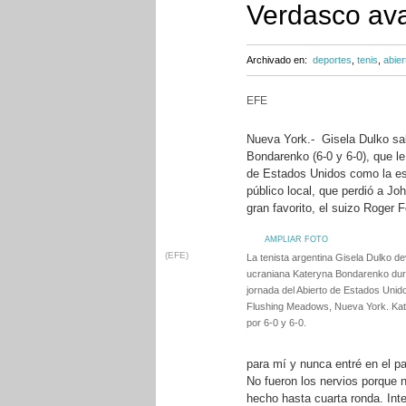
Verdasco ava
Archivado en:
deportes
,
tenis
,
abier
EFE
Nueva York.- Gisela Dulko sal
Bondarenko (6-0 y 6-0), que le 
de Estados Unidos como la es
público local, que perdió a Jo
gran favorito, el suizo Roger F
AMPLIAR FOTO
(EFE)
La tenista argentina Gisela Dulko dev
ucraniana Kateryna Bondarenko dura
jornada del Abierto de Estados Unid
Flushing Meadows, Nueva York. Ka
por 6-0 y 6-0.
para mí y nunca entré en el pa
No fueron los nervios porque 
hecho hasta cuarta ronda. Int