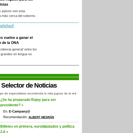
istas
s países ven esta
a más cerca del soborno.
alidad
es vuelve a ganar el
o de la ONA
xcelencia general' entre los
 grandes en lengua no
.
po de especialistas recomienda lo más jugoso de la red
¿Se ha preparado Rajoy para ser
presidente? »
En:
E-Campany@
Recomendación:
ALBERT MEDRÁN
Billetes en primera, eurodiputados y política
2.0 »