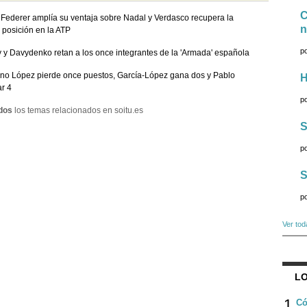
C
Federer amplía su ventaja sobre Nadal y Verdasco recupera la
n
 posición en la ATP
p
 y Davydenko retan a los once integrantes de la 'Armada' española
ano López pierde once puestos, García-López gana dos y Pablo
H
r 4
p
dos
los temas relacionados en soitu.es
S
p
S
p
Ver tod
LO
1
Có