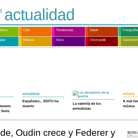
actualidad
rbana
Cine
Tendencias
Salud
Fotografía
ital
Música
Sexo
I love publi
Gastrono
actualidad
música
Españoles... SOITU ha
A mal ti
La valentía de los
 tweets
muerto
música
periodistas
 Soitu
de, Oudin crece y Federer y
BUSC