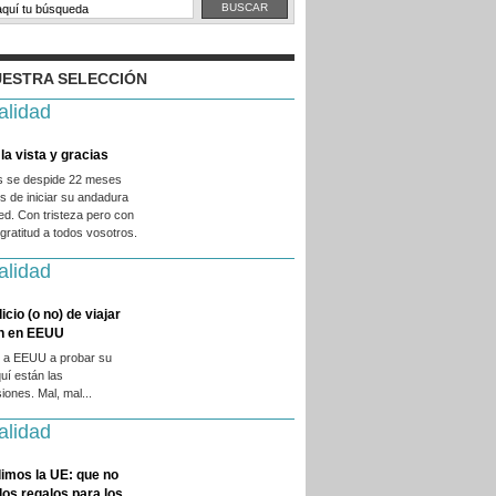
ESTRA SELECCIÓN
alidad
la vista y gracias
es se despide 22 meses
 de iniciar su andadura
ed. Con tristeza pero con
ratitud a todos vosotros.
alidad
licio (o no) de viajar
en en EEUU
 a EEUU a probar su
quí están las
iones. Mal, mal...
alidad
imos la UE: que no
 los regalos para los