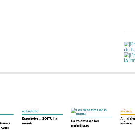
actualidad
música
Españoles... SOITU ha
A mal ti
La valentía de los
 tweets
muerto
música
periodistas
 Soitu