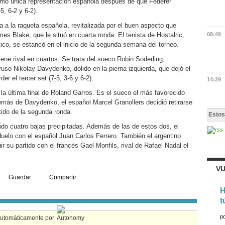
mo única representación española después de que Federer
, 6-2 y 6-2).
da a la raqueta española, revitalizada por el buen aspecto que
mes Blake, que le situó en cuarta ronda. El tenista de Hostalric,
08:49
tico, se estancó en el inicio de la segunda semana del torneo.
ne rival en cuartos. Se trata del sueco Robin Soderling,
 ruso Nikolay Davydenko, dolido en la pierna izquierda, que dejó el
r el tercer set (7-5, 3-6 y 6-2).
14:29
 la última final de Roland Garros. Es el sueco el más favorecido
emás de Davydenko, el español Marcel Granollers decidió retirarse
tido de la segunda ronda.
Estos
do cuatro bajas precipitadas. Además de las de estos dos, el
duelo con el español Juan Carlos Ferrero. También el argentino
 su partido con el francés Gael Monfils, rival de Rafael Nadal el
VU
Guardar
Compartir
H
t
p
automáticamente por