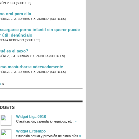
MÓN PECO (SOITU.ES)
xo oral para ella
PÉREZ, J. J. BORRÁS Y X. ZUBIETA (SOITU.ES)
scargarse porno infantil sin querer puede
r útil: denúncialo
GENIA REDONDO (SOITU.ES)
ué es el sexo?
PÉREZ, J.J. BORRÁS Y X. ZUBIETA (SOITU.ES)
mo masturbarse adecuadamente
PÉREZ, J. J. BORRÁS Y X. ZUBIETA (SOITU.ES)
s
»
IDGETS
Widget Liga 0910
»
Clasificación, calendario, equipos, etc.
Widget El tiempo
»
Situación actual y previsión de cinco días