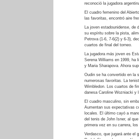
reconoció la jugadora argenti
El cuadro femenino del Abiert
las favoritas, encontró aire fr
La joven estadounidense, de di
su espíritu sobre la pista, ali
Petrova (1-6, 7-6(2) y 6-3), d
cuartos de final del torneo.
La jugadora más joven es Est
Serena Williams en 1999, ha l
y Maria Sharapova. Ahora sup
Oudin se ha convertido en la 
numerosas favoritas. La tenist
Wimbledon. Los cuartos de fin
danesa Caroline Wozniacki y 
El cuadro masculino, sin emba
Aumentan sus expectativas co
locales. El último cayó a man
del tenis de John Isner, al que
primera vez en su carrera, los
Verdasco, que jugará ante el 