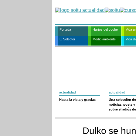
Portada
Hartos del coche
Vida u
El Selector
Medio ambiente
Vida dig
actualidad
actualidad
Hasta la vista y gracias
Una selección de
noticias, posts y
sobre el adiós de
Dulko se hun