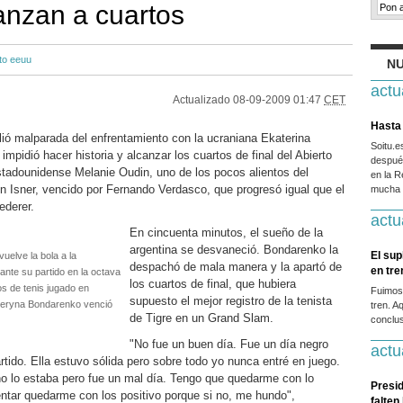
nzan a cuartos
to eeuu
NU
actu
Actualizado
08-09-2009 01:47
CET
Hasta 
ió malparada del enfrentamiento con la ucraniana Ekaterina
Soitu.
impidió hacer historia y alcanzar los cuartos de final del Abierto
después
tadounidense Melanie Oudin, uno de los pocos alientos del
en la R
hn Isner, vencido por Fernando Verdasco, que progresó igual que el
mucha g
ederer.
actu
En cincuenta minutos, el sueño de la
argentina se desvaneció. Bondarenko la
El sup
uelve la bola a la
despachó de mala manera y la apartó de
en tr
nte su partido en la octava
los cuartos de final, que hubiera
os de tenis jugado en
Fuimos
supuesto el mejor registro de la tenista
teryna Bondarenko venció
tren. A
de Tigre en un Grand Slam.
conclus
"No fue un buen día. Fue un día negro
actu
rtido. Ella estuvo sólida pero sobre todo yo nunca entré en juego.
no lo estaba pero fue un mal día. Tengo que quedarme con lo
Presid
entar quedarme con los positivo porque si no, me hundo",
falten