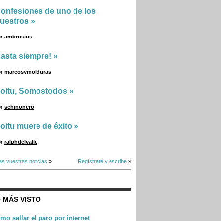
onfesiones de uno de los
uestros
»
or
ambrosius
asta siempre!
»
or
marcosymolduras
oitu, Somostodos
»
or
schinonero
oitu muere de éxito
»
or
ralphdelvalle
as vuestras noticias
»
Regístrate y escribe
»
 MÁS VISTO
mo sellar el paro por internet