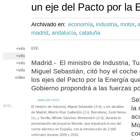
un eje del Pacto por la 
Archivado en:
economía
,
industria
,
motor
,
madrid
,
andalucía
,
cataluña
+info
EFE
+info
Madrid.- El ministro de Industria, T
+info
Miguel Sebastián, citó hoy el coche
+info
vídeo
los ejes del Pacto por la Energía qu
Gobierno propondrá a las fuerzas pol
Se
AMPLIAR FOTO
(EFE)
la 
El ministro de Industria, Miguel Sebastián (3-d), y los alcaldes
de Madrid, Alberto Ruiz Gallardón (2-i); Barcelona, Jordi Hereu
ac
(c), y Sevilla, Alfredo Sánchez Monteseirín (2-d), durante la
Mo
presentación del proyecto Movele, que impulsará el uso del
coche eléctrico en España, con la introducción de 2.000
co
vehículos durante 2009 y 2010.