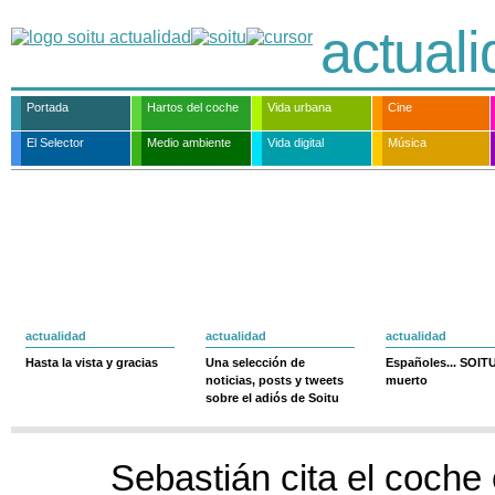
actual
Portada
Hartos del coche
Vida urbana
Cine
El Selector
Medio ambiente
Vida digital
Música
actualidad
actualidad
actualidad
Hasta la vista y gracias
Una selección de
Españoles... SOIT
noticias, posts y tweets
muerto
sobre el adiós de Soitu
Sebastián cita el coche