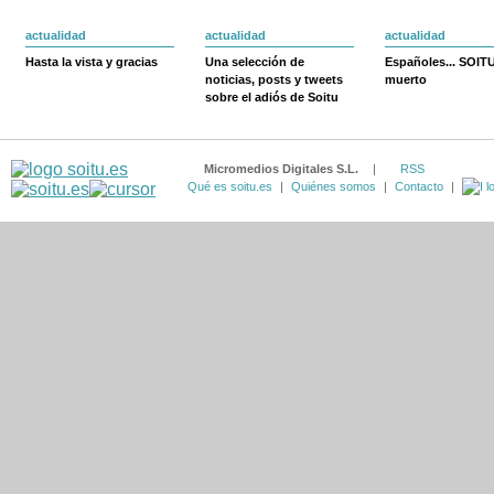
actualidad
actualidad
actualidad
Hasta la vista y gracias
Una selección de
Españoles... SOIT
noticias, posts y tweets
muerto
sobre el adiós de Soitu
Micromedios Digitales S.L.
|
RSS
Qué es soitu.es
|
Quiénes somos
|
Contacto
|