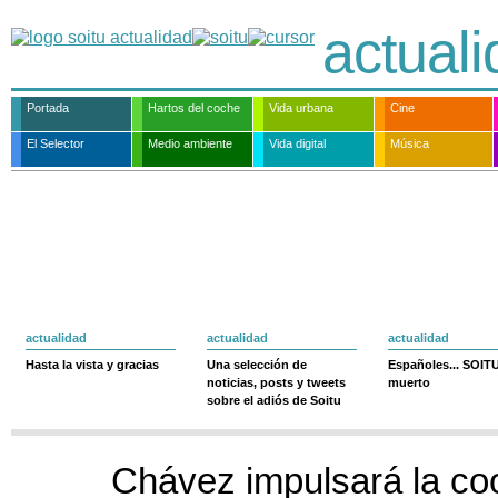
actual
Portada
Hartos del coche
Vida urbana
Cine
El Selector
Medio ambiente
Vida digital
Música
actualidad
actualidad
actualidad
Hasta la vista y gracias
Una selección de
Españoles... SOIT
noticias, posts y tweets
muerto
sobre el adiós de Soitu
Chávez impulsará la co