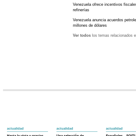
Venezuela ofrece incentivos fiscale
refinerías
Venezuela anuncia acuerdos petrole
millones de dólares
Ver todos
los temas relacionados e
actualidad
actualidad
actualidad
Hasta la vista y gracias
Una selección de
Españoles... SOIT