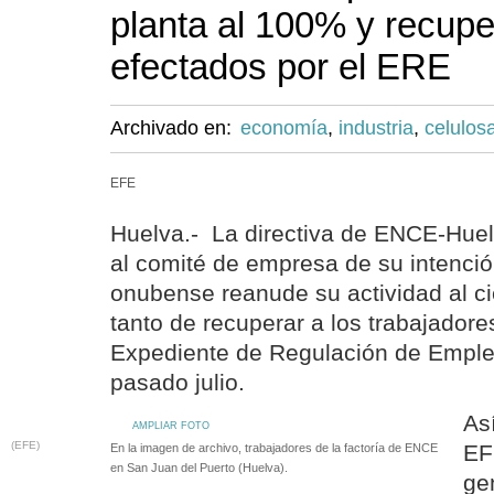
planta al 100% y recupe
efectados por el ERE
Archivado en:
economía
,
industria
,
celulos
EFE
Huelva.- La directiva de ENCE-Hue
al comité de empresa de su intenció
onubense reanude su actividad al ci
tanto de recuperar a los trabajadore
Expediente de Regulación de Emple
pasado julio.
As
AMPLIAR FOTO
(EFE)
EF
En la imagen de archivo, trabajadores de la factoría de ENCE
en San Juan del Puerto (Huelva).
ge