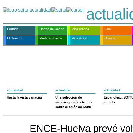
actual
Portada
Hartos del coche
Vida urbana
Cine
El Selector
Medio ambiente
Vida digital
Música
actualidad
actualidad
actualidad
Hasta la vista y gracias
Una selección de
Españoles... SOIT
noticias, posts y tweets
muerto
sobre el adiós de Soitu
ENCE-Huelva prevé volv