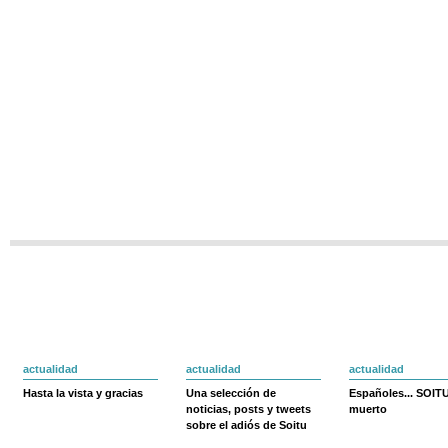
actualidad
actualidad
actualidad
Hasta la vista y gracias
Una selección de
Españoles... SOIT
noticias, posts y tweets
muerto
sobre el adiós de Soitu