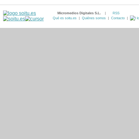
Micromedios Digitales S.L.
|
RSS
Qué es soitu.es
|
Quiénes somos
|
Contacto
|