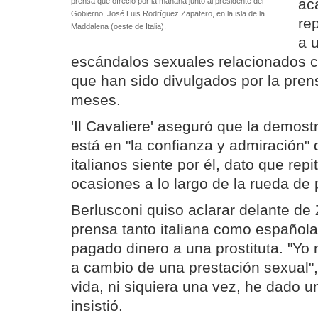
ac
prensa que ofreció por la mañana junto al presidente del
Gobierno, José Luis Rodríguez Zapatero, en la isla de la
re
Maddalena (oeste de Italia).
a 
escándalos sexuales relacionados c
que han sido divulgados por la pren
meses.
'Il Cavaliere' aseguró que la demost
está en "la confianza y admiración"
italianos siente por él, dato que repi
ocasiones a lo largo de la rueda de 
Berlusconi quiso aclarar delante de 
prensa tanto italiana como español
pagado dinero a una prostituta. "Yo
a cambio de una prestación sexual",
vida, ni siquiera una vez, he dado u
insistió.