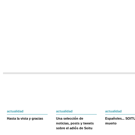
actualidad
actualidad
actualidad
Hasta la vista y gracias
Una selección de
Españoles... SOIT
noticias, posts y tweets
muerto
sobre el adiós de Soitu