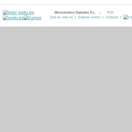
Micromedios Digitales S.L.
|
RSS
Qué es soitu.es
|
Quiénes somos
|
Contacto
|