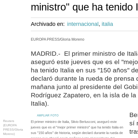
ministro" que ha tenido I
Archivado en:
internacional
,
italia
EUROPA PRESS/Gloria Moreno
MADRID.- El primer ministro de Italia
aseguró este jueves que es el "mejo
ha tenido Italia en sus "150 años" de
declaró durante la rueda de prensa q
mañana junto al presidente del Gobi
Rodríguez Zapatero, en la isla de l
Italia).
Be
AMPLIAR FOTO
Reuters
sí
El primer ministro de Italia, Silvio Berlusconi, aseguró este
(EUROPA
jueves que es el "mejor primer ministro" que ha tenido Italia en
PRESS/Gloria
tr
sus "150 años" de historia, según declaró durante la rueda de
Moreno)