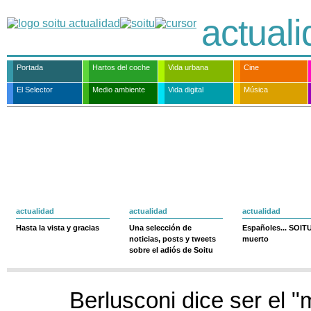
actual
Portada
Hartos del coche
Vida urbana
Cine
El Selector
Medio ambiente
Vida digital
Música
actualidad
actualidad
actualidad
Hasta la vista y gracias
Una selección de
Españoles... SOIT
noticias, posts y tweets
muerto
sobre el adiós de Soitu
Berlusconi dice ser el "