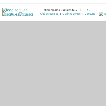
Micromedios Digitales S.L.
|
RSS
Qué es soitu.es
|
Quiénes somos
|
Contacto
|