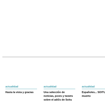
actualidad
actualidad
actualidad
Hasta la vista y gracias
Una selección de
Españoles... SOIT
noticias, posts y tweets
muerto
sobre el adiós de Soitu