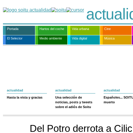
actual
Portada
Hartos del coche
Vida urbana
Cine
El Selector
Medio ambiente
Vida digital
Música
actualidad
actualidad
actualidad
Hasta la vista y gracias
Una selección de
Españoles... SOIT
noticias, posts y tweets
muerto
sobre el adiós de Soitu
Del Potro derrota a Cilic